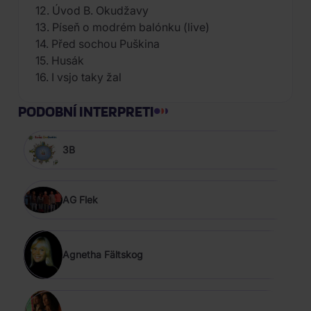
12. Úvod B. Okudžavy
13. Píseň o modrém balónku (live)
14. Před sochou Puškina
15. Husák
16. I vsjo taky žal
PODOBNÍ INTERPRETI
3B
AG Flek
Agnetha Fältskog