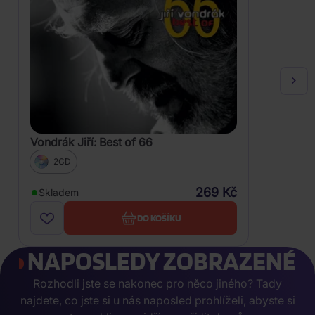
Vondrák Jiří: Best of 66
2CD
269 Kč
Skladem
DO KOŠÍKU
NAPOSLEDY ZOBRAZENÉ
Rozhodli jste se nakonec pro něco jiného? Tady
najdete, co jste si u nás naposled prohlíželi, abyste si