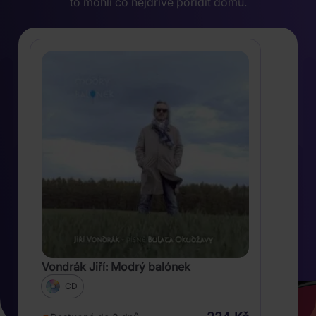
to mohli co nejdříve pořídit domů.
Vondrák Jiří: Modrý balónek
CD