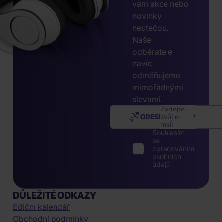
vám akce nebo
novinky
neutečou.
Naše
odběratele
navíc
odměňujeme
mimořádnými
slevami.
Zadejte
ODESLAT
svůj e-
mail
Souhlasím
se
zpracováním
osobních
údajů
DŮLEŽITÉ ODKAZY
Ediční kalendář
Obchodní podmínky