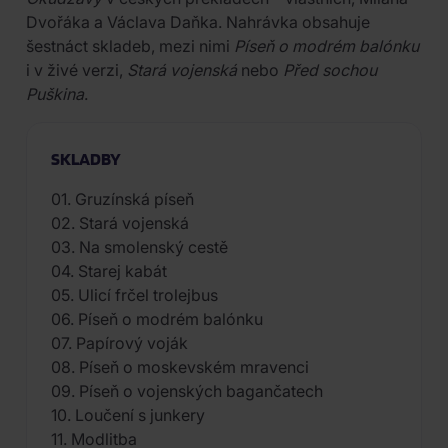
Dvořáka a Václava Daňka. Nahrávka obsahuje
šestnáct skladeb, mezi nimi
Píseň o modrém balónku
i v živé verzi,
Stará vojenská
nebo
Před sochou
Puškina
.
SKLADBY
01. Gruzínská píseň
02. Stará vojenská
03. Na smolenský cestě
04. Starej kabát
05. Ulicí frčel trolejbus
06. Píseň o modrém balónku
07. Papírový voják
08. Píseň o moskevském mravenci
09. Píseň o vojenských bagančatech
10. Loučení s junkery
11. Modlitba