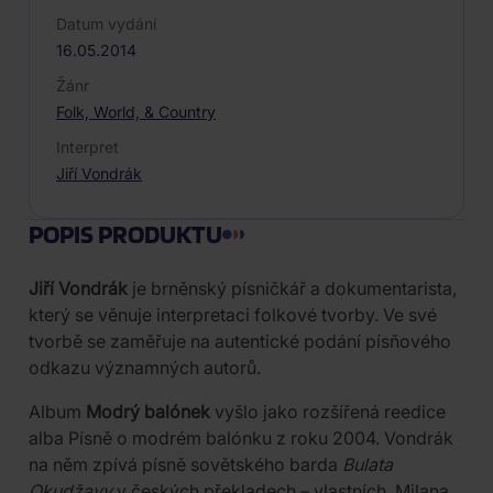
Datum vydání
16.05.2014
Žánr
Folk, World, & Country
Interpret
Jiří Vondrák
POPIS PRODUKTU
Jiří Vondrák
je brněnský písničkář a dokumentarista,
který se věnuje interpretaci folkové tvorby. Ve své
tvorbě se zaměřuje na autentické podání písňového
odkazu významných autorů.
Album
Modrý balónek
vyšlo jako rozšířená reedice
alba Písně o modrém balónku z roku 2004. Vondrák
na něm zpívá písně sovětského barda
Bulata
Okudžavy
v českých překladech – vlastních, Milana