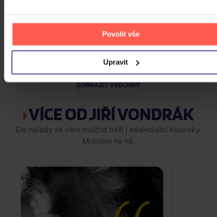
Mládek Ivan: Jožin z bažin a
dalších 80 písní
Povolit vše
3CD
Upravit
309 Kč
Skladem
ZOBRAZIT VŠECHNY
VÍCE OD JIŘÍ VONDRÁK
Do nálady se vám možná trefí i následující kusovky.
Mrkněte na ně.