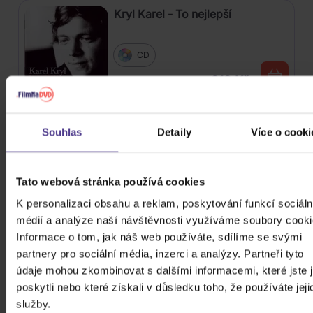
Kryl Karel - To nejlepší
CD
219 Kč
Skladem
Duchoň Karol: S úsmevom
Souhlas
Detaily
Více o cooki
Vinyl
Tato webová stránka používá cookies
449 Kč
Do 1 až 2 týdnů
K personalizaci obsahu a reklam, poskytování funkcí sociáln
médií a analýze naší návštěvnosti využíváme soubory cooki
Gott Karel: Singly / 300 písní z let
Informace o tom, jak náš web používáte, sdílíme se svými
1962-2019
partnery pro sociální média, inzerci a analýzy. Partneři tyto
údaje mohou zkombinovat s dalšími informacemi, které jste 
15CD
poskytli nebo které získali v důsledku toho, že používáte jeji
629 Kč
Skladem
služby.