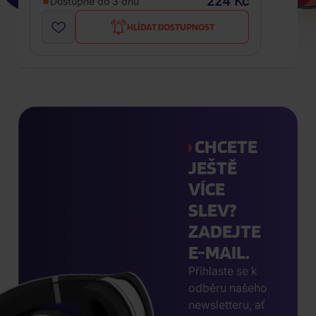
224 Kč
Dostupné do 3 dnů
HLÍDAT DOSTUPNOST
CHCETE
JEŠTĚ
VÍCE
SLEV?
ZADEJTE
E-MAIL.
Přihlaste se k
odběru našeho
newsletteru, ať