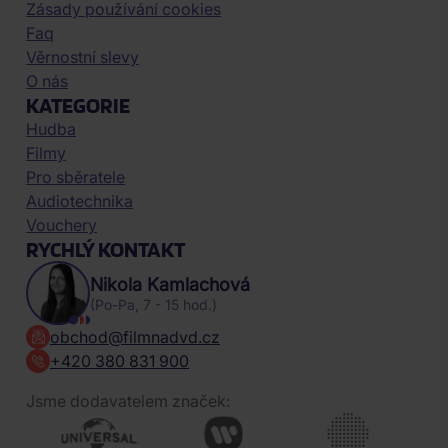
Zásady používání cookies
Faq
Věrnostní slevy
O nás
KATEGORIE
Hudba
Filmy
Pro sběratele
Audiotechnika
Vouchery
RYCHLÝ KONTAKT
Nikola Kamlachová
(Po-Pa, 7 - 15 hod.)
obchod@filmnadvd.cz
+420 380 831 900
Jsme dodavatelem značek: