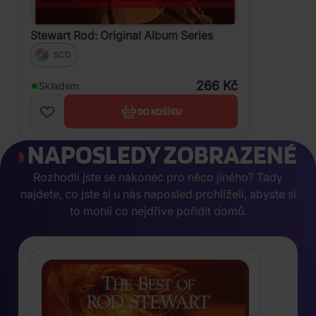
Stewart Rod: Original Album Series
5CD
266 Kč
Skladem
DO KOŠÍKU
NAPOSLEDY ZOBRAZENÉ
Rozhodli jste se nakonec pro něco jiného? Tady
najdete, co jste si u nás naposled prohlíželi, abyste si
to mohli co nejdříve pořídit domů.