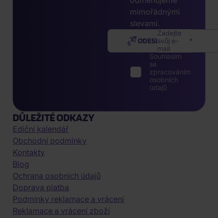
odměňujeme
mimořádnými
slevami.
Zadejte
ODESLAT
svůj e-
mail
Souhlasím
se
zpracováním
osobních
údajů
DŮLEŽITÉ ODKAZY
Ediční kalendář
Obchodní podmínky
Kontakty
Blog
Ochrana osobních údajů
Doprava platba
Podmínky reklamace a vrácení
Reklamace a vrácení zboží