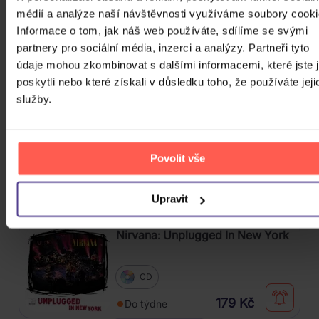
médií a analýze naší návštěvnosti využíváme soubory cooki
Led Zeppelin: Remasters
Informace o tom, jak náš web používáte, sdílíme se svými
partnery pro sociální média, inzerci a analýzy. Partneři tyto
2CD
údaje mohou zkombinovat s dalšími informacemi, které jste 
poskytli nebo které získali v důsledku toho, že používáte jeji
205 Kč
Skladem
služby.
Kabát: Colorado
Povolit vše
CD
177 Kč
Skladem
Upravit
Nirvana: Unplugged In New York
CD
179 Kč
Do týdne