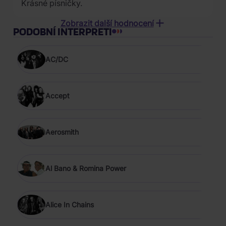
Krásné písničky.
14.12.2022 od Jana K**********
Zobrazit další hodnocení
PODOBNÍ INTERPRETI
05.04.2022 od Radmila B*******
AC/DC
27.01.2023 od Pavel N*****
Accept
Aerosmith
Al Bano & Romina Power
Alice In Chains