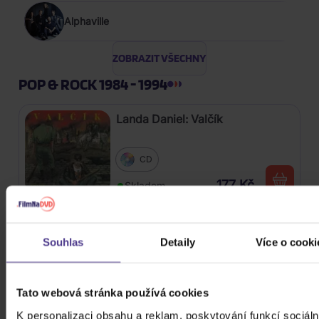
Alphaville
ZOBRAZIT VŠECHNY
POP & ROCK 1984 - 1994
Landa Daniel: Valčík
CD
177 Kč
Skladem
Accept: Restles And Wild
Souhlas
Detaily
Více o cooki
CD
Tato webová stránka používá cookies
179 Kč
Skladem
K personalizaci obsahu a reklam, poskytování funkcí sociáln