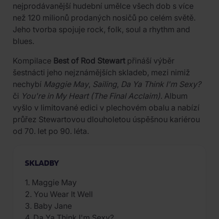
nejprodávanější hudební umělce všech dob s více
než 120 milionů prodaných nosičů po celém světě.
Jeho tvorba spojuje rock, folk, soul a rhythm and
blues.
Kompilace
Best of Rod Stewart
přináší výběr
šestnácti jeho nejznámějších skladeb, mezi nimiž
nechybí
Maggie May
,
Sailing
,
Da Ya Think I'm Sexy?
či
You're in My Heart (The Final Acclaim)
. Album
vyšlo v limitované edici v plechovém obalu a nabízí
průřez Stewartovou dlouholetou úspěšnou kariérou
od 70. let po 90. léta.
SKLADBY
1. Maggie May
2. You Wear It Well
3. Baby Jane
4. Da Ya Think I'm Sexy?