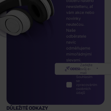
odběru našeho
newsletteru, ať
vám akce nebo
novinky
neutečou.
Naše
odběratele
navíc
odměňujeme
mimořádnými
slevami.
Zadejte
ODESLAT
svůj e-
mail
Souhlasím
se
zpracováním
osobních
údajů
DŮLEŽITÉ ODKAZY