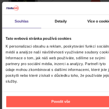
177 Kč
Skladem
Orlík: Demise!
Souhlas
Detaily
Více o cooki
CD
Tato webová stránka používá cookies
177 Kč
Skladem
K personalizaci obsahu a reklam, poskytování funkcí sociáln
médií a analýze naší návštěvnosti využíváme soubory cooki
Michael Jackson: HIStory, Past
Informace o tom, jak náš web používáte, sdílíme se svými
Present and Future Book 1
partnery pro sociální média, inzerci a analýzy. Partneři tyto
údaje mohou zkombinovat s dalšími informacemi, které jste 
2CD
poskytli nebo které získali v důsledku toho, že používáte jeji
409 Kč
služby.
Skladem
Jesus Christ Superstar - Live
Povolit vše
2CD