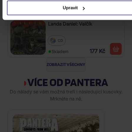
177 Kč
Skladem
Upravit
Landa Daniel: Valčík
CD
177 Kč
Skladem
ZOBRAZIT VŠECHNY
VÍCE OD PANTERA
Do nálady se vám možná trefí i následující kusovky.
Mrkněte na ně.