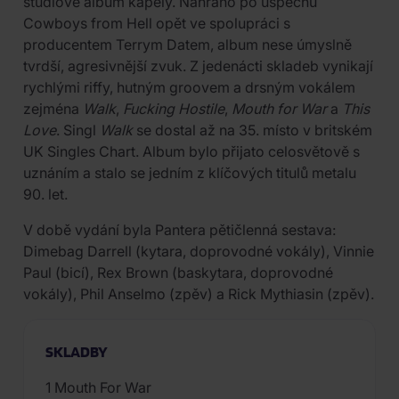
studiové album kapely. Nahráno po úspěchu
Cowboys from Hell opět ve spolupráci s
producentem Terrym Datem, album nese úmyslně
tvrdší, agresivnější zvuk. Z jedenácti skladeb vynikají
rychlými riffy, hutným groovem a drsným vokálem
zejména
Walk
,
Fucking Hostile
,
Mouth for War
a
This
Love
. Singl
Walk
se dostal až na 35. místo v britském
UK Singles Chart. Album bylo přijato celosvětově s
uznáním a stalo se jedním z klíčových titulů metalu
90. let.
V době vydání byla Pantera pětičlenná sestava:
Dimebag Darrell (kytara, doprovodné vokály), Vinnie
Paul (bicí), Rex Brown (baskytara, doprovodné
vokály), Phil Anselmo (zpěv) a Rick Mythiasin (zpěv).
SKLADBY
1 Mouth For War