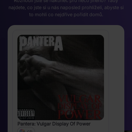
Rozhodli jste se nakonec pro něco jiného? Tady
najdete, co jste si u nás naposled prohlíželi, abyste si
to mohli co nejdříve pořídit domů.
Pantera: Vulgar Display Of Power
CD