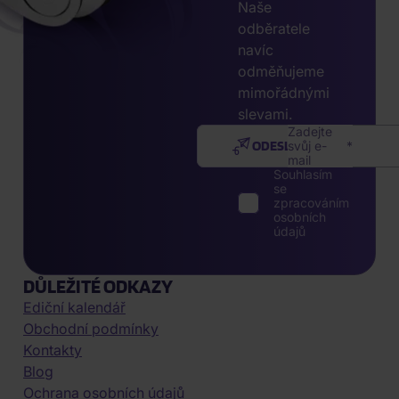
Naše
odběratele
navíc
odměňujeme
mimořádnými
slevami.
Zadejte
ODESLAT
svůj e-
mail
Souhlasím
se
zpracováním
osobních
údajů
DŮLEŽITÉ ODKAZY
Ediční kalendář
Obchodní podmínky
Kontakty
Blog
Ochrana osobních údajů