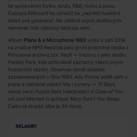
let spojováním funku, soulu, R&B, rocku a popu.
Časopis Billboard ho označil za „největší hudební
talent své generace“. Na většině svých studiových
nahrávek hrál všechny nástroje sám.
Album
Piano & a Microphone 1983
vyšlo v září 2018
na značce NPG Records jako první posmrtná deska z
Princeova archivu, tzv. Vault — trezoru v jeho studiu
Paisley Park, kde uchovával záznamy všech svých
hudebních sezení. Obsahuje devět skladeb
zaznamenaných v říjnu 1983, kdy Prince seděl sám u
piana a nahrával vlastní hity i covery —
17 Days
,
ranou verzi
Purple Rain
, interpretaci
A Case of You
od Joni Mitchell či spiritual
Mary Don't You Weep
.
Celková stopáž alba je 34 minut.
SKLADBY