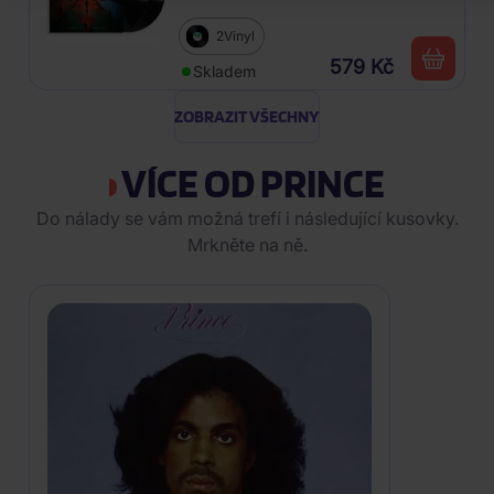
Series, Season 4
2Vinyl
579 Kč
Skladem
ZOBRAZIT VŠECHNY
VÍCE OD PRINCE
Do nálady se vám možná trefí i následující kusovky.
Mrkněte na ně.