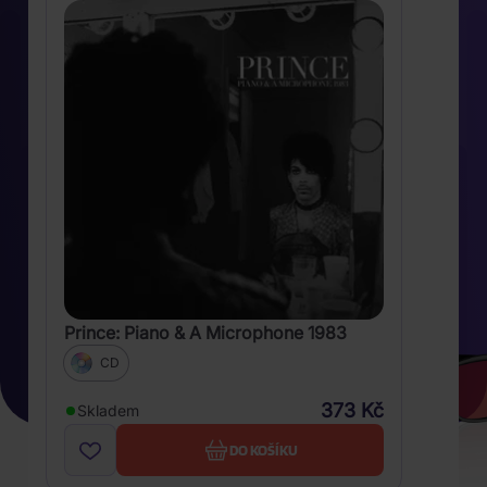
Prince: Piano & A Microphone 1983
CD
373 Kč
Skladem
DO KOŠÍKU