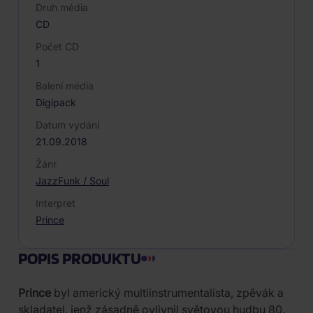
Druh média
CD
Počet CD
1
Balení média
Digipack
Datum vydání
21.09.2018
Žánr
Jazz
Funk / Soul
Interpret
Prince
POPIS PRODUKTU
Prince
byl americký multiinstrumentalista, zpěvák a
skladatel, jenž zásadně ovlivnil světovou hudbu 80.