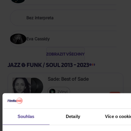
Bez interpreta
Eva Cassidy
ZOBRAZIT VŠECHNY
JAZZ & FUNK / SOUL 2013 - 2023
Sade: Best of Sade
2Vinyl
619 Kč
Skladem
Souhlas
Detaily
Více o cooki
Jackson Michael: Thriller