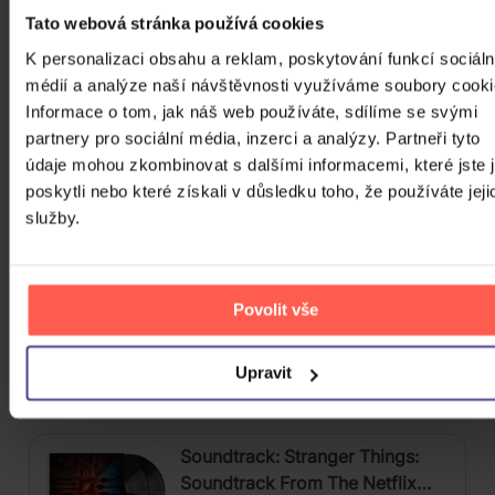
Vinyl
Tato webová stránka používá cookies
599 Kč
Skladem
K personalizaci obsahu a reklam, poskytování funkcí sociáln
médií a analýze naší návštěvnosti využíváme soubory cooki
Informace o tom, jak náš web používáte, sdílíme se svými
Jackson Michael: Dangerous
partnery pro sociální média, inzerci a analýzy. Partneři tyto
údaje mohou zkombinovat s dalšími informacemi, které jste 
CD
poskytli nebo které získali v důsledku toho, že používáte jeji
služby.
309 Kč
Skladem
Various: Ultimate... 90s
Povolit vše
4CD
Upravit
309 Kč
Skladem
Soundtrack: Stranger Things:
Soundtrack From The Netflix