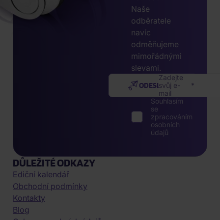
Naše
odběratele
navíc
odměňujeme
mimořádnými
slevami.
Zadejte
ODESLAT
svůj e-
mail
Souhlasím
se
zpracováním
osobních
údajů
DŮLEŽITÉ ODKAZY
Ediční kalendář
Obchodní podmínky
Kontakty
Blog