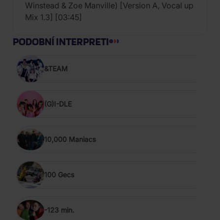
Winstead & Zoe Manville) [Version A, Vocal up
Mix 1.3] [03:45]
PODOBNÍ INTERPRETI
&TEAM
(G)I-DLE
10,000 Maniacs
100 Gecs
-123 min.