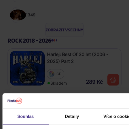
1349
ZOBRAZIT VŠECHNY
ROCK 2018 - 2026
Harlej: Best Of 30 let (2006 -
2025) Part 2
CD
289 Kč
Skladem
Kabát: Original Albums Vol.3
4CD
Souhlas
Detaily
Více o cooki
439 Kč
Skladem