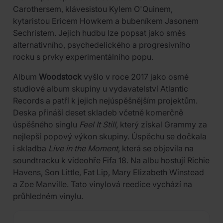
Carothersem, klávesistou Kylem O'Quinem,
kytaristou Ericem Howkem a bubeníkem Jasonem
Sechristem. Jejich hudbu lze popsat jako směs
alternativního, psychedelického a progresivního
rocku s prvky experimentálního popu.
Album
Woodstock
vyšlo v roce 2017 jako osmé
studiové album skupiny u vydavatelství Atlantic
Records a patří k jejich nejúspěšnějším projektům.
Deska přináší deset skladeb včetně komerčně
úspěšného singlu
Feel It Still
, který získal Grammy za
nejlepší popový výkon skupiny. Úspěchu se dočkala
i skladba
Live in the Moment
, která se objevila na
soundtracku k videohře Fifa 18. Na albu hostují Richie
Havens, Son Little, Fat Lip, Mary Elizabeth Winstead
a Zoe Manville. Tato vinylová reedice vychází na
průhledném vinylu.