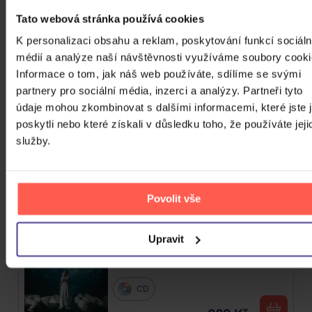
Tato webová stránka používá cookies
Mišík Vladimír: Vteřiny, měsíce a
K personalizaci obsahu a reklam, poskytování funkcí sociáln
roky
médií a analýze naší návštěvnosti využíváme soubory cooki
Informace o tom, jak náš web používáte, sdílíme se svými
CD
partnery pro sociální média, inzerci a analýzy. Partneři tyto
385 Kč
Skladem
údaje mohou zkombinovat s dalšími informacemi, které jste 
poskytli nebo které získali v důsledku toho, že používáte jeji
Linkin Park: From Zero (Coloured
služby.
Blue Vinyl)
Vinyl
Povolit vše
589 Kč
Skladem
Upravit
Traktor: Jungle XXI
CD