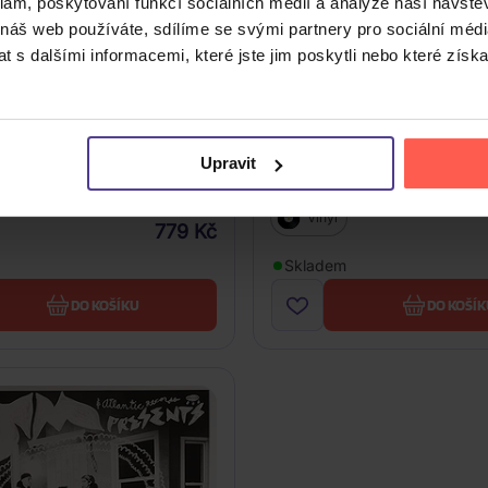
klam, poskytování funkcí sociálních médií a analýze naší návšt
The Man: Chris Black
 náš web používáte, sdílíme se svými partnery pro sociální média
y Life
 s dalšími informacemi, které jste jim poskytli nebo které získa
Portugal. The Man: Evil Fri
Upravit
Anniversary Edition, Colo
Vinyl)
Vinyl
779 Kč
Skladem
DO KOŠÍKU
DO KOŠÍK