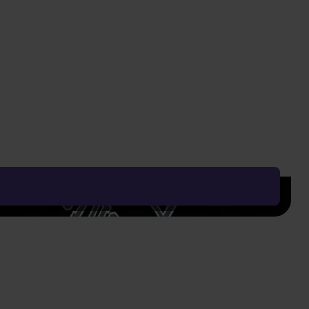
779 Kč
Vyčistit vše
Řadit od:
Nejoblíbenějšího
Zobrazení