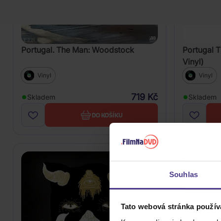
Portugal. The Man: Woodstock
Portugal 
Vinyl)
Vinyl
Vinyl
719 Kč
Skladem
Skladem
DO KOŠÍKU
Souhlas
Tato webová stránka použív