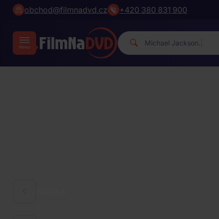
obchod@filmnadvd.cz
+420 380 831 900
|
HUDBA