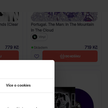
ends (Clear
Portugal. The Man: In The Mountain
In The Cloud
Vinyl
779 Kč
719 Kč
Skladem
U
DO KOŠÍKU
Více o cookies