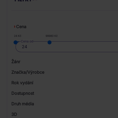
Cena
24 Kč
99980 Kč
Cena od
Žánr
Značka/Výrobce
Rok vydání
Pop
Od
Dostupnost
Rock
Warner
Druh média
Skladem
3D