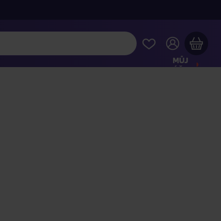
MŮJ
ÚČET
Váš nákupní košík je prázdný
HLÉDNĚTE SI NEJOBLÍBENĚJŠÍ PRODUKTY
kupte ještě za
2 000 Kč
a dopravu máte zdarma
Pokračovat v nákupu