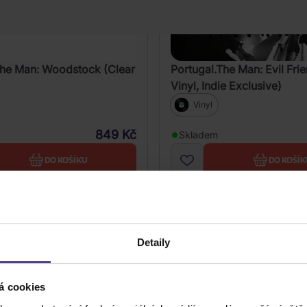
The Man: Woodstock (Clear
Portugal.The Man: Evil Fri
Vinyl, Indie Exclusive)
Vinyl
849 Kč
Skladem
DO KOŠÍKU
DO KOŠÍK
Detaily
á cookies