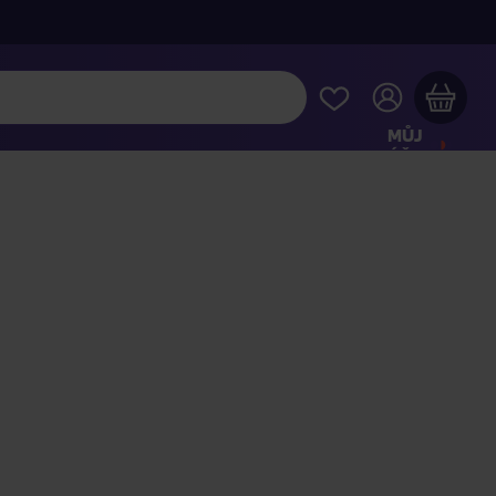
MŮJ
ÚČET
Váš nákupní košík je prázdný
HLÉDNĚTE SI NEJOBLÍBENĚJŠÍ PRODUKTY
kupte ještě za
2 000 Kč
a dopravu máte zdarma
Pokračovat v nákupu