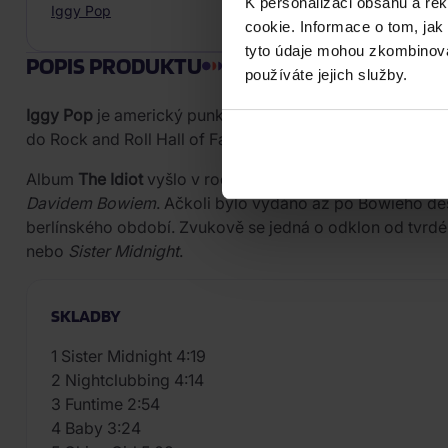
K personalizaci obsahu a re
Iggy Pop
cookie. Informace o tom, jak
tyto údaje mohou zkombinovat
POPIS PRODUKTU
používáte jejich služby.
Iggy Pop
je americký punkrockový zpěvák, textař a obča
do Rock and Roll Hall of Fame.
Album
The Idiot
vyšlo v roce 1977 jako Popovo první sólo
Davidem Bowiem
. Ačkoli bylo vydáno až po Bowieho d
berlínského období. Zvukově se jedná o odklon od tvrd
nebo
Sister Midnight
.
SKLADBY
1 Sister Midnight 4:19
2 Nightclubbing 4:14
3 Funtime 2:54
4 Baby 3:24