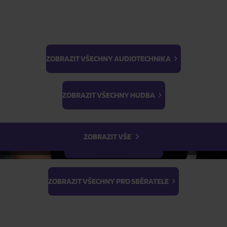
ZOBRAZIT VŠECHNY AUDIOTECHNIKA
BTS
ŽÁDOST O TELEFONICKOU OBJEDNÁVKU
Light Stick & Keyring
ZOBRAZIT VŠECHNY HUDBA
Stray Kids
Parametry produktu
ZOBRAZIT VŠE
Popis produktu
ZOBRAZIT VŠECHNY FILMY
ZOBRAZIT VŠECHNY PRO SBĚRATELE