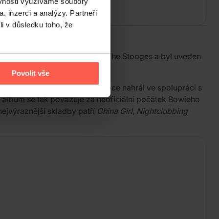
ěvnosti využíváme soubory
, inzerci a analýzy. Partneři
li v důsledku toho, že
n vlivné protopunkové kapely The Stooges a byl uveden
Povolit vše
dvou alb, která Pop v tomto roce nahrál ve spolupráci s
a album se tak považuje za neoficiální počátek Bowieho
ejvýraznější skladby patří
China Girl
,
Nightclubbing