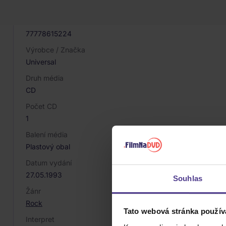
032799
EAN
77778615224
Výrobce / Značka
Universal
Druh média
CD
Počet CD
1
Balení média
Plastový obal
Datum vydání
27.05.1993
Souhlas
Žánr
Rock
Tato webová stránka použív
Interpret