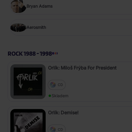
Bryan Adams
Aerosmith
ROCK 1988 - 1998
Orlík: Miloš Frýba For President
CD
Skladem
Orlík: Demise!
CD