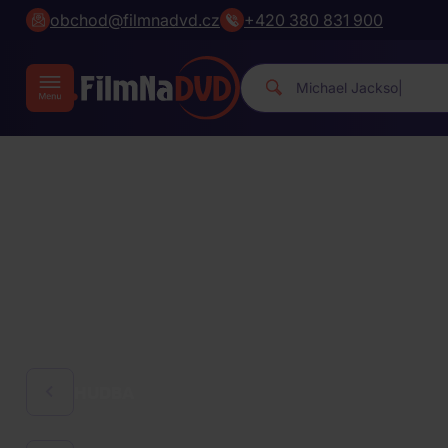
obchod@filmnadvd.cz
+420 380 831 900
Michael
|
HUDBA