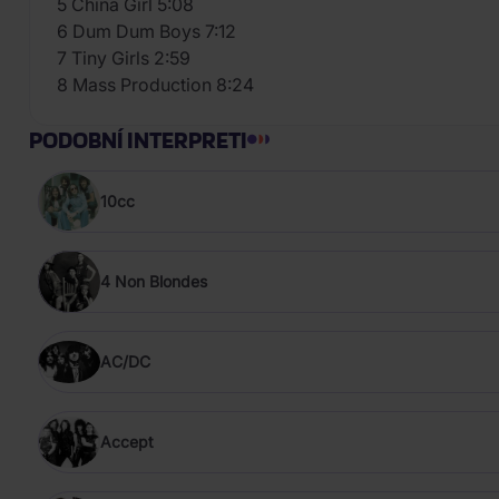
5 China Girl 5:08
6 Dum Dum Boys 7:12
7 Tiny Girls 2:59
8 Mass Production 8:24
PODOBNÍ INTERPRETI
10cc
4 Non Blondes
AC/DC
Accept