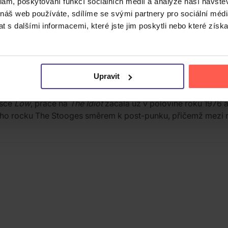
klam, poskytování funkcí sociálních médií a analýze naší návšt
 náš web používáte, sdílíme se svými partnery pro sociální média
 s dalšími informacemi, které jste jim poskytli nebo které získa
sný herec, přezdívaný „Kmotr punku“. Působil jako frontma
Upravit
vé studiové album na CD v plastovém obalu. Jde o první ze 
esce
Low
, práce na
The Idiot
začala už v polovině roku 1976 
ého rocku The Stooges směrem k post-punku, přičemž mezi n