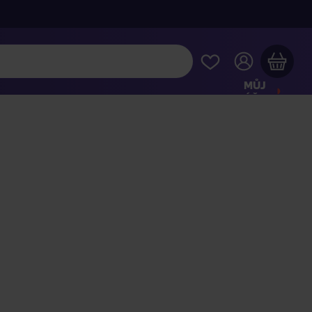
MŮJ
ÚČET
Váš nákupní košík je prázdný
HLÉDNĚTE SI NEJOBLÍBENĚJŠÍ PRODUKTY
kupte ještě za
2 000 Kč
a dopravu máte zdarma
Pokračovat v nákupu