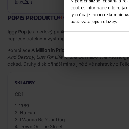
K personalizaci obsahu a re
Iggy Pop
cookie. Informace o tom, jak
tyto údaje mohou zkombinovat
POPIS PRODUKTU
používáte jejich služby.
Iggy Pop
je americký punkrockový zpěvák, textař a člen 
nepředvídatelným vystoupením je považován za jednu z 
Kompilace
A Million in Prizes / The Anthology
na dvojím C
And Destroy
,
Lust For Life
,
China Girl
nebo
The Passenge
dekád. Druhý disk přináší mimo jiné živé nahrávky z Feile
SKLADBY
CD1
1. 1969
2. No Fun
3. I Wanna Be Your Dog
4. Down On The Street