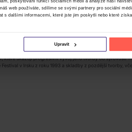
klam, poskytování funkcí sociálních médií a analýze naší návšt
 náš web používáte, sdílíme se svými partnery pro sociální média
 s dalšími informacemi, které jste jim poskytli nebo které získa
proto-punkové skupiny The Stooges. Díky své charakteristic
klíčových postav punku.
Upravit
D zachycuje širší průřez Popovou kariérou od konce 60. let 
r
, které ukazují progresivní vývoj jeho tvorby od syrovost
 Festival v Irsku z roku 1993 a skladby z pozdější tvorby, vč