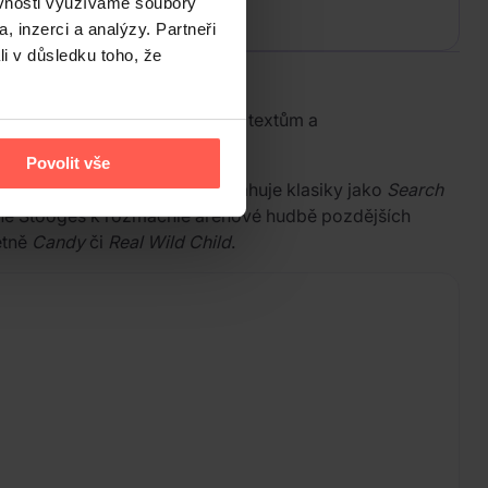
ěvnosti využíváme soubory
, inzerci a analýzy. Partneři
li v důsledku toho, že
ké vokální expresi, poetickým textům a
Povolit vše
až po 90. léta. První disk obsahuje klasiky jako
Search
i The Stooges k rozmáchlé arénové hudbě pozdějších
etně
Candy
či
Real Wild Child
.