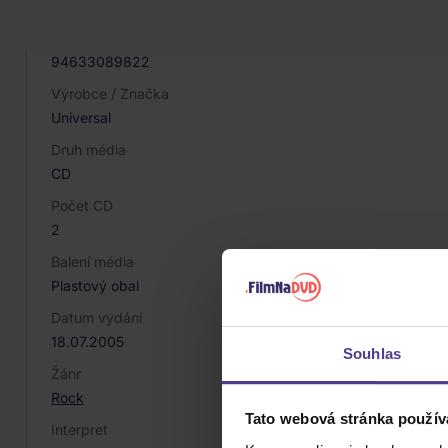
027947
EAN
94633089822
Výrobce / Značka
Universal
Druh média
CD
Počet CD
2
Balení média
Plastový obal
Datum vydání
18.07.2005
Souhlas
Žánr
Rock
Tato webová stránka použív
Interpret