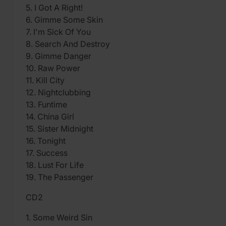
5. I Got A Right!
6. Gimme Some Skin
7. I'm Sick Of You
8. Search And Destroy
9. Gimme Danger
10. Raw Power
11. Kill City
12. Nightclubbing
13. Funtime
14. China Girl
15. Sister Midnight
16. Tonight
17. Success
18. Lust For Life
19. The Passenger
CD2
1. Some Weird Sin