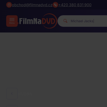
obchod@filmnadvd.cz
+420 380 831 900
Michael Jacks
|
HUDBA