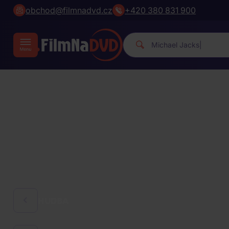
obchod@filmnadvd.cz
+420 380 831 900
Michael Ja
|
HUDBA