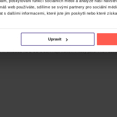
klam, poskytování funkcí sociálních médií a analýze naší návšt
 náš web používáte, sdílíme se svými partnery pro sociální média
 s dalšími informacemi, které jste jim poskytli nebo které získa
ovaný za jednoho z průkopníků punkrockového žánru, pro sv
 Hall of Fame.
ví RCA, jen několik měsíců po Poppově předchozí nahrávce
Th
turné k
The Idiot
se dvojice uchýlila do Berlína a během něko
Upravit
e a stala se jednou z definičních nahrávek žánru. Píseň
Lust
 17 skladeb na 2 CD a zahrnuje kultovní kusy jako
The Pass