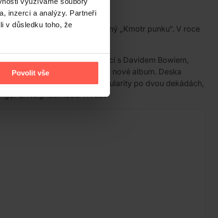
ěvnosti využíváme soubory
, inzerci a analýzy. Partneři
li v důsledku toho, že
ou inovativní práci přezdívaný „Kmotr punku“. V roce
e Idiot
. Jde o druhou spolupráci s Davidem Bowiem,
lika týdnů natočila materiál pro nové album. Deska
Povolit vše
 for Life
zažila novou vlnu popularity po dvou dekádách,
enger
či
Neighborhood Threat
.