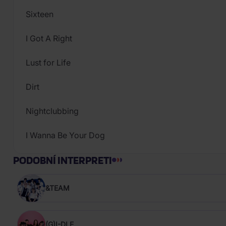
Sixteen
I Got A Right
Lust for Life
Dirt
Nightclubbing
I Wanna Be Your Dog
PODOBNÍ INTERPRETI
&TEAM
(G)I-DLE