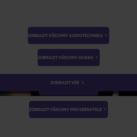
ZOBRAZIT VŠECHNY AUDIOTECHNIKA
BTS
ŽÁDOST O TELEFONICKOU OBJEDNÁVKU
Light Stick & Keyring
ZOBRAZIT VŠECHNY HUDBA
Stray Kids
Parametry produktu
ZOBRAZIT VŠE
Popis produktu
ZOBRAZIT VŠECHNY FILMY
ZOBRAZIT VŠECHNY PRO SBĚRATELE