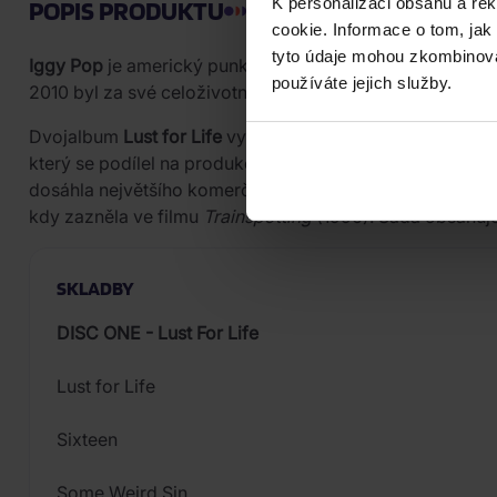
K personalizaci obsahu a re
POPIS PRODUKTU
cookie. Informace o tom, jak
tyto údaje mohou zkombinovat
Iggy Pop
je americký punkrockový zpěvák a herec považ
používáte jejich služby.
2010 byl za své celoživotní dílo uveden do Rock and Roll
Dvojalbum
Lust for Life
vyšlo v září 1977 u vydavatelst
který se podílel na produkci a klávesách — po ukončení 
dosáhla největšího komerčního úspěchu v Poppově kariéř
kdy zazněla ve filmu
Trainspotting
(1996). Sada obsahuje
SKLADBY
DISC ONE - Lust For Life
Lust for Life
Sixteen
Some Weird Sin