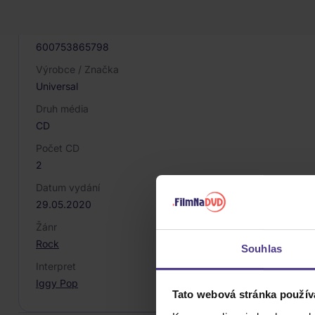
033277
EAN
600753865798
Výrobce / Značka
Universal
Druh média
CD
Počet CD
2
Datum vydání
29.05.2020
Žánr
Rock
Souhlas
Interpret
Iggy Pop
Tato webová stránka použív