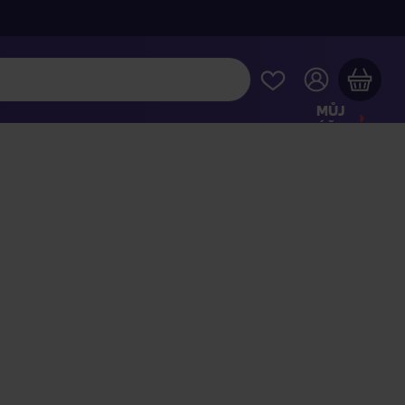
MŮJ
ÚČET
Váš nákupní košík je prázdný
HLÉDNĚTE SI NEJOBLÍBENĚJŠÍ PRODUKTY
kupte ještě za
2 000 Kč
a dopravu máte zdarma
Pokračovat v nákupu