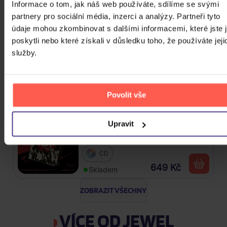
Informace o tom, jak náš web používáte, sdílíme se svými
385 Kč
Skladem
partnery pro sociální média, inzerci a analýzy. Partneři tyto
údaje mohou zkombinovat s dalšími informacemi, které jste 
Katseye: Beautiful Chaos
poskytli nebo které získali v důsledku toho, že používáte jeji
služby.
CD
649 Kč
Skladem
Povolit vše
Stray Kids: SKZHOP HIPTAPE(合
Upravit
Hop) (SKZHOP Version)
CD
649 Kč
Skladem
ZOBRAZIT VŠECHNY
VÍCE OD JEWEL