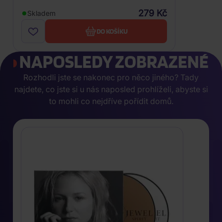
279 Kč
Skladem
DO KOŠÍKU
NAPOSLEDY ZOBRAZENÉ
Rozhodli jste se nakonec pro něco jiného? Tady
najdete, co jste si u nás naposled prohlíželi, abyste si
to mohli co nejdříve pořídit domů.