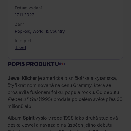
Datum vydání
17.11.2023
Žánr
Pop
Folk, World, & Country
Interpret
Jewel
POPIS PRODUKTU
Jewel Kilcher
je americká písničkářka a kytaristka,
čtyřikrát nominovaná na cenu Grammy, která se
proslavila fusionem folku, popu a rocku. Od debutu
Pieces of You
(1995) prodala po celém světě přes 30
milionů alb.
Album
Spirit
vyšlo v roce 1998 jako druhá studiová
deska Jewel a navázalo na úspěch jejího debutu.