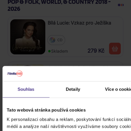
POP & FOLK, WORLD, & COUNTRY 2018 -
2026
Bílá Lucie: Vzkaz pro Ježíška
CD
279 Kč
Skladem
Gott Karel: Snění o Vánocích
3CD
Souhlas
Detaily
Více o cooki
399 Kč
Skladem
Mišík Vladimír: Vteřiny, měsíce a
Tato webová stránka používá cookies
roky
K personalizaci obsahu a reklam, poskytování funkcí sociáln
médií a analýze naší návštěvnosti využíváme soubory cooki
CD