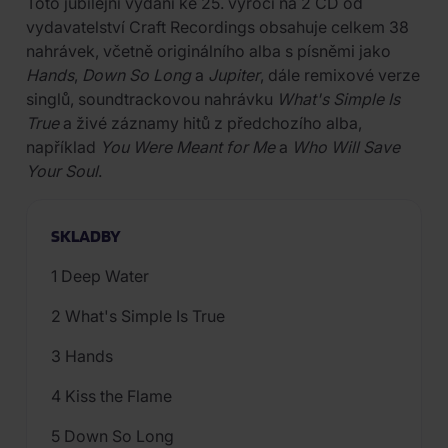
Toto jubilejní vydání ke 25. výročí na 2 CD od
vydavatelství Craft Recordings obsahuje celkem 38
nahrávek, včetně originálního alba s písněmi jako
Hands
,
Down So Long
a
Jupiter
, dále remixové verze
singlů, soundtrackovou nahrávku
What's Simple Is
True
a živé záznamy hitů z předchozího alba,
například
You Were Meant for Me
a
Who Will Save
Your Soul
.
SKLADBY
1 Deep Water
2 What's Simple Is True
3 Hands
4 Kiss the Flame
5 Down So Long