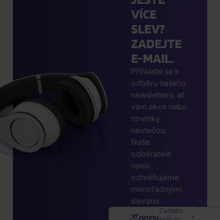
VÍCE
SLEV?
ZADEJTE
E-MAIL.
Přihlaste se k
odběru našeho
newsletteru, ať
vám akce nebo
novinky
neutečou.
Naše
odběratele
navíc
odměňujeme
mimořádnými
slevami.
Zadejte
ODESLAT
svůj e-