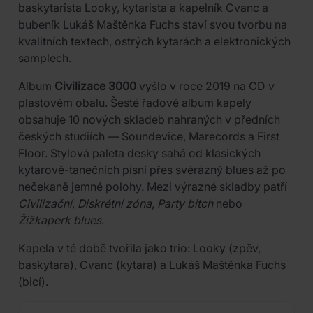
baskytarista Looky, kytarista a kapelník Cvanc a
bubeník Lukáš Maštěnka Fuchs staví svou tvorbu na
kvalitních textech, ostrých kytarách a elektronických
samplech.
Album
Civilizace 3000
vyšlo v roce 2019 na CD v
plastovém obalu. Šesté řadové album kapely
obsahuje 10 nových skladeb nahraných v předních
českých studiích — Soundevice, Marecords a First
Floor. Stylová paleta desky sahá od klasických
kytarově-tanečních písní přes svérázný blues až po
nečekaně jemné polohy. Mezi výrazné skladby patří
Civilizační
,
Diskrétní zóna
,
Party bitch
nebo
Žižkaperk blues
.
Kapela v té době tvořila jako trio: Looky (zpěv,
baskytara), Cvanc (kytara) a Lukáš Maštěnka Fuchs
(bicí).