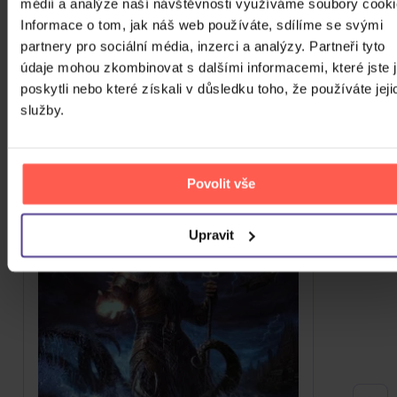
médií a analýze naší návštěvnosti využíváme soubory cooki
100 Gecs
Informace o tom, jak náš web používáte, sdílíme se svými
partnery pro sociální média, inzerci a analýzy. Partneři tyto
ZOBRAZIT VŠECHNY
údaje mohou zkombinovat s dalšími informacemi, které jste 
poskytli nebo které získali v důsledku toho, že používáte jeji
VÍCE OD LETY MIMO
služby.
Do nálady se vám možná trefí i následující kusovky.
Mrkněte na ně.
Povolit vše
Upravit