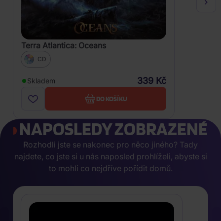
Terra Atlantica: Oceans
CD
339 Kč
Skladem
DO KOŠÍKU
NAPOSLEDY ZOBRAZENÉ
Rozhodli jste se nakonec pro něco jiného? Tady
najdete, co jste si u nás naposled prohlíželi, abyste si
to mohli co nejdříve pořídit domů.