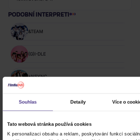
PODOBNÍ INTERPRETI
&TEAM
(G)I-DLE
*NSYNC
10,000 Maniacs
Souhlas
Detaily
Více o cooki
Chuckii Booker
Tato webová stránka používá cookies
K personalizaci obsahu a reklam, poskytování funkcí sociáln