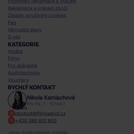
Podmínky reklamace a vrácení
Reklamace a vrácení zboží
Zásady používání cookies
Faq
Věrnostní slevy
O nás
KATEGORIE
Hudba
Filmy
Pro sběratele
Audiotechnika
Vouchery
RYCHLÝ KONTAKT
Nikola Kamlachová
(Po-Pa, 7 - 15 hod.)
obchod@filmnadvd.cz
+420 380 831 900
Jsme dodavatelem značek: