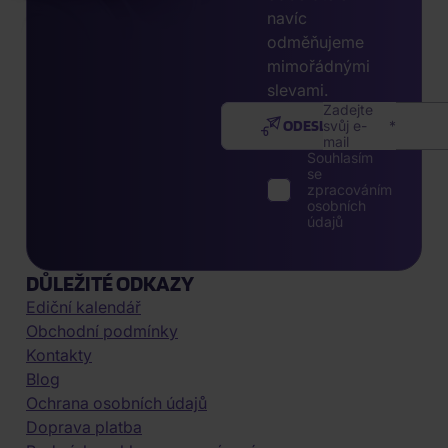
navíc
odměňujeme
mimořádnými
slevami.
Zadejte
ODESLAT
svůj e-
mail
Souhlasím
se
zpracováním
osobních
údajů
DŮLEŽITÉ ODKAZY
Ediční kalendář
Obchodní podmínky
Kontakty
Blog
Ochrana osobních údajů
Doprava platba