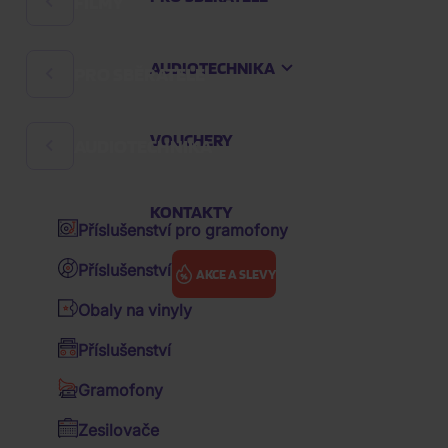
FILMY
Rock
Hard 'n' Heavy
AUDIOTECHNIKA
PRO SBĚRATELE
Filmové komedie
Česká hudba
České filmy
Audioknihy
VOUCHERY
AUDIOTECHNIKA
Sklenice a půllitry
Pohádky
K-pop
Zápisníky
Večerníčky
KONTAKTY
Pop
Příslušenství pro gramofony
Klíčenky
Animované filmy
Hip Hop
Příslušenství pro vinyly
AKCE A SLEVY
Sběratelské figurky
Akční filmy
R&B
Obaly na vinyly
Polštáře
Drama filmy
Soundtrack / OST
Filmy
3D filmy
Příslušenství
Ostatní předměty
Sci-fi
Various / výběry zahraniční
Jeníček a Mařenka: Lovci čarodějnic
Gramofony
Kšiltovky
Thrillery
Various / výběry CZ&SK
Zesilovače
JENÍČEK A
Hrnky
Životopisné filmy