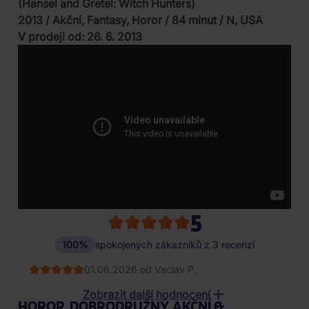
(Hansel and Gretel: Witch Hunters)
2013 / Akční, Fantasy, Horor / 84 minut / N, USA
V prodeji od: 26. 6. 2013
5
100%
spokojených zákazníků z 3 recenzí
01.06.2026 od Vaclav P.
15.02.2023 od Němeček p****
Zobrazit další hodnocení
HOROR, DOBRODRUŽNÝ, AKČNÍ &
09.10.2021 od Veronika S*********