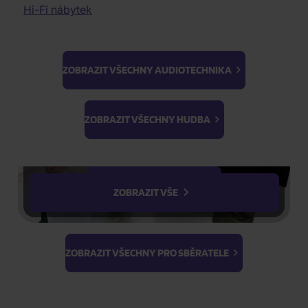
Celý popis
Elektronická hudba
Dobrodružné filmy
Hi-Fi nábytek
Audiophile Quality
Historické filmy
Zvolená varianta:
DVD
Lidovky
Dokumentární filmy
II. jakost
Válečné dokumenty
K-GOODS
ZOBRAZIT VŠECHNY AUDIOTECHNIKA
Blu-ray
DVD
3D filmy
Erotické filmy
Ateez
BTS
Parodie
K-Magazine
Light Stick &
ZOBRAZIT VŠECHNY HUDBA
Cvičení
Keyring
DVD
PhotoCards
Stray Kids
Skladem
(2 ks)
ZOBRAZIT VŠECHNY FILMY
ZOBRAZIT VŠE
Expedice
06.08.2026
ZOBRAZIT VŠECHNY PRO SBĚRATELE