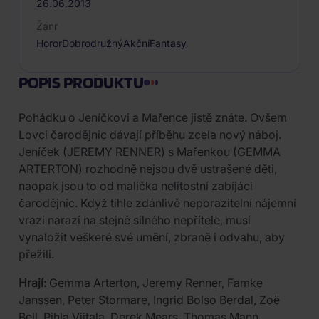
26.06.2013
Žánr
Horor
Dobrodružný
Akční
Fantasy
POPIS PRODUKTU
Pohádku o Jeníčkovi a Mařence jistě znáte. Ovšem
Lovci čarodějnic dávají příběhu zcela nový náboj.
Jeníček (JEREMY RENNER) s Mařenkou (GEMMA
ARTERTON) rozhodně nejsou dvě ustrašené děti,
naopak jsou to od malička nelítostní zabijáci
čarodějnic. Když tihle zdánlivě neporazitelní nájemní
vrazi narazí na stejně silného nepřítele, musí
vynaložit veškeré své umění, zbraně i odvahu, aby
přežili.
Hrají:
Gemma Arterton, Jeremy Renner, Famke
Janssen, Peter Stormare, Ingrid Bolso Berdal, Zoë
Bell, Pihla Viitala, Derek Mears, Thomas Mann,