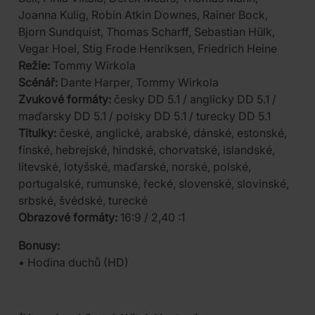
Joanna Kulig, Robin Atkin Downes, Rainer Bock,
Bjorn Sundquist, Thomas Scharff, Sebastian Hülk,
Vegar Hoel, Stig Frode Henriksen, Friedrich Heine
Režie:
Tommy Wirkola
Scénář:
Dante Harper, Tommy Wirkola
Zvukové formáty:
česky DD 5.1 / anglicky DD 5.1 /
maďarsky DD 5.1 / polsky DD 5.1 / turecky DD 5.1
Titulky:
české, anglické, arabské, dánské, estonské,
finské, hebrejské, hindské, chorvatské, islandské,
litevské, lotyšské, maďarské, norské, polské,
portugalské, rumunské, řecké, slovenské, slovinské,
srbské, švédské, turecké
Obrazové formáty:
16:9 / 2,40 :1
Bonusy:
• Hodina duchů (HD)