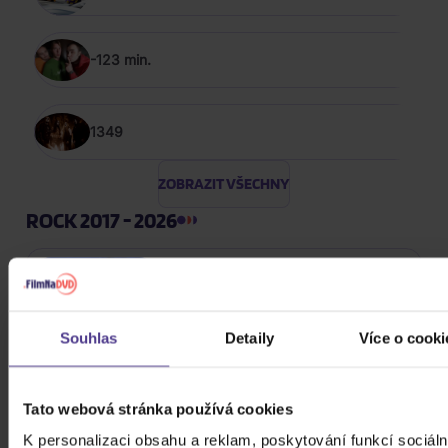
-123 min.
1349
ZOBRAZIT VŠECHNY
ROCK 2017 - 2026
Harlej: Best Of 30 let (2006 -
2025) Part 2
CD
Souhlas
Detaily
Více o cooki
289 Kč
Skladem
Tato webová stránka používá cookies
Kabát: Original Albums Vol.3
K personalizaci obsahu a reklam, poskytování funkcí sociáln