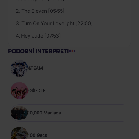
2. The Eleven [05:55]
3. Turn On Your Lovelight [22:00]
4. Hey Jude [07:53]
PODOBNÍ INTERPRETI
&TEAM
(G)I-DLE
10,000 Maniacs
100 Gecs