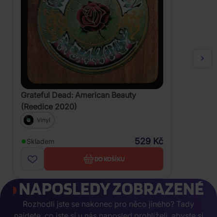
Grateful Dead: American Beauty
(Reedice 2020)
Vinyl
529 Kč
Skladem
DO KOŠÍKU
NAPOSLEDY ZOBRAZENÉ
Rozhodli jste se nakonec pro něco jiného? Tady
najdete, co jste si u nás naposled prohlíželi, abyste si