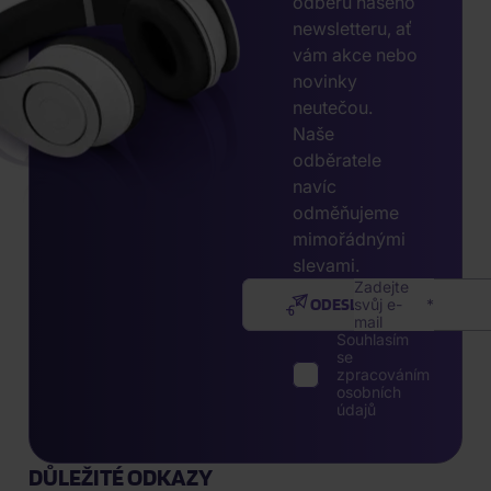
odběru našeho
newsletteru, ať
vám akce nebo
novinky
neutečou.
Naše
odběratele
navíc
odměňujeme
mimořádnými
slevami.
Zadejte
ODESLAT
svůj e-
mail
Souhlasím
se
zpracováním
osobních
údajů
DŮLEŽITÉ ODKAZY