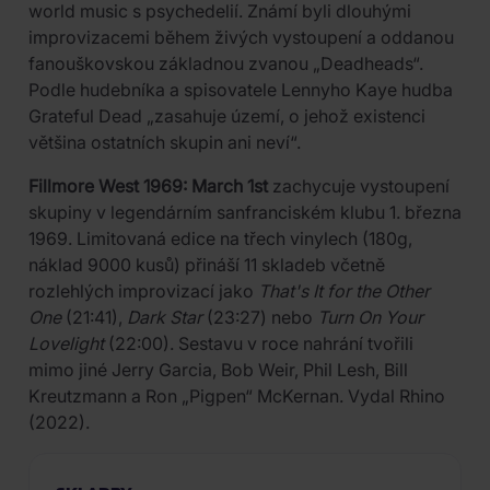
world music s psychedelií. Známí byli dlouhými
improvizacemi během živých vystoupení a oddanou
fanouškovskou základnou zvanou „Deadheads“.
Podle hudebníka a spisovatele Lennyho Kaye hudba
Grateful Dead „zasahuje území, o jehož existenci
většina ostatních skupin ani neví“.
Fillmore West 1969: March 1st
zachycuje vystoupení
skupiny v legendárním sanfranciském klubu 1. března
1969. Limitovaná edice na třech vinylech (180g,
náklad 9000 kusů) přináší 11 skladeb včetně
rozlehlých improvizací jako
That's It for the Other
One
(21:41),
Dark Star
(23:27) nebo
Turn On Your
Lovelight
(22:00). Sestavu v roce nahrání tvořili
mimo jiné Jerry Garcia, Bob Weir, Phil Lesh, Bill
Kreutzmann a Ron „Pigpen“ McKernan. Vydal Rhino
(2022).