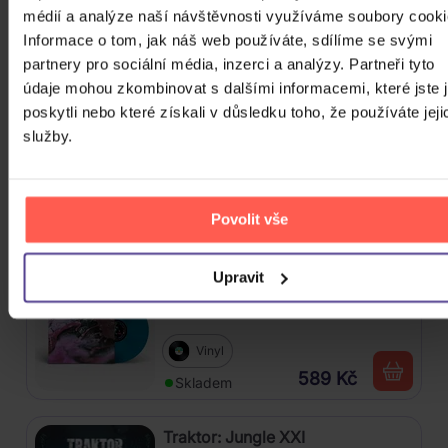
médií a analýze naší návštěvnosti využíváme soubory cooki
4CD
Informace o tom, jak náš web používáte, sdílíme se svými
partnery pro sociální média, inzerci a analýzy. Partneři tyto
439 Kč
Skladem
údaje mohou zkombinovat s dalšími informacemi, které jste 
poskytli nebo které získali v důsledku toho, že používáte jeji
Mišík Vladimír: Vteřiny, měsíce a
služby.
roky
CD
Povolit vše
385 Kč
Skladem
Upravit
Linkin Park: From Zero (Coloured
Blue Vinyl)
Vinyl
589 Kč
Skladem
Traktor: Jungle XXI