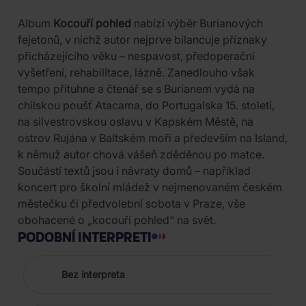
Album
Kocouří pohled
nabízí výběr Burianových
fejetonů, v nichž autor nejprve bilancuje příznaky
přicházejícího věku – nespavost, předoperační
vyšetření, rehabilitace, lázně. Zanedlouho však
tempo přituhne a čtenář se s Burianem vydá na
chilskou poušť Atacama, do Portugalska 15. století,
na silvestrovskou oslavu v Kapském Městě, na
ostrov Rujána v Baltském moři a především na Island,
k němuž autor chová vášeň zděděnou po matce.
Součástí textů jsou i návraty domů – například
koncert pro školní mládež v nejmenovaném českém
městečku či předvolební sobota v Praze, vše
obohacené o „kocouří pohled“ na svět.
PODOBNÍ INTERPRETI
Bez interpreta