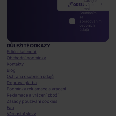
Zadejte
ODESLAT
svůj e-
mail
Souhlasím
se
zpracováním
osobních
údajů
DŮLEŽITÉ ODKAZY
Ediční kalendář
Obchodní podmínky
Kontakty
Blog
Ochrana osobních údajů
Doprava platba
Podmínky reklamace a vrácení
Reklamace a vrácení zboží
Zásady používání cookies
Faq
Věrnostní slevy