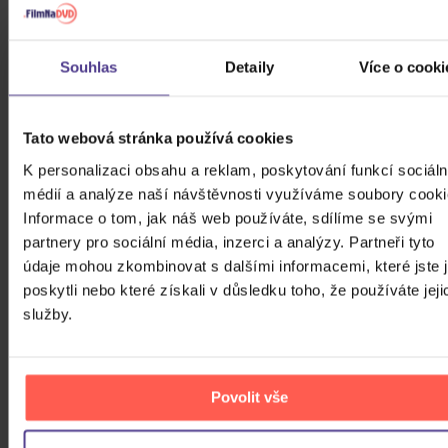
Skladem
Staré vraždy (10
Souhlas
Detaily
Více o cooki
československých kriminálních
příběhů)… (Jedlička - Lichý
CD
Norbert)
Tato webová stránka používá cookies
319 Kč
Skladem
K personalizaci obsahu a reklam, poskytování funkcí sociáln
médií a analýze naší návštěvnosti využíváme soubory cooki
Lady Gaga / Cooper Bradley: A
Informace o tom, jak náš web používáte, sdílíme se svými
Star Is Born (Zrodila se hvězda)
partnery pro sociální média, inzerci a analýzy. Partneři tyto
údaje mohou zkombinovat s dalšími informacemi, které jste 
poskytli nebo které získali v důsledku toho, že používáte jeji
2Vinyl
služby.
999 Kč
Skladem
ZOBRAZIT VŠECHNY
Povolit vše
VÍCE OD JAN BURIAN