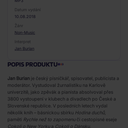
MP3
Datum vydání
10.08.2018
Žánr
Non-Music
Interpret
Jan Burian
POPIS PRODUKTU
Jan Burian
je český písničkář, spisovatel, publicista a
moderátor. Vystudoval žurnalistiku na Karlově
univerzitě, jako zpěvák a pianista absolvoval přes
3800 vystoupení v klubech a divadlech po České a
Slovenské republice. V posledních letech vydal
několik knih – básnickou sbírku
Hodina duchů
,
paměti
Rychle než to zapomenu
či cestopisné eseje
Cokoli o New Yorku
a
Cokoli o Dánsku
.