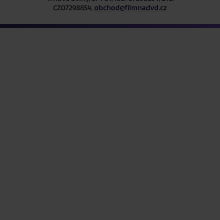
CZ07298854,
obchod@filmnadvd.cz