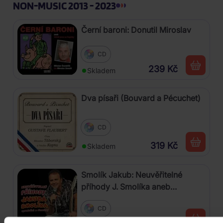
NON-MUSIC 2013 - 2023
Černí baroni: Donutil Miroslav
CD
239 Kč
Skladem
Dva písaři (Bouvard a Pécuchet)
CD
319 Kč
Skladem
Smolík Jakub: Neuvěřitelné
příhody J. Smolíka aneb
vyprávění a písničky
CD
79 Kč