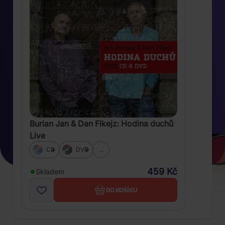
Burian Jan & Dan Fikejz: Hodina duchů
Live
CD
DVD
...
459 Kč
Skladem
DO KOŠÍKU