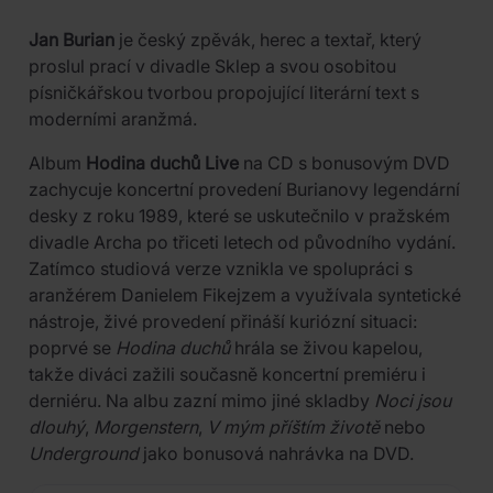
Jan Burian
je český zpěvák, herec a textař, který
proslul prací v divadle Sklep a svou osobitou
písničkářskou tvorbou propojující literární text s
moderními aranžmá.
Album
Hodina duchů Live
na CD s bonusovým DVD
zachycuje koncertní provedení Burianovy legendární
desky z roku 1989, které se uskutečnilo v pražském
divadle Archa po třiceti letech od původního vydání.
Zatímco studiová verze vznikla ve spolupráci s
aranžérem Danielem Fikejzem a využívala syntetické
nástroje, živé provedení přináší kuriózní situaci:
poprvé se
Hodina duchů
hrála se živou kapelou,
takže diváci zažili současně koncertní premiéru i
derniéru. Na albu zazní mimo jiné skladby
Noci jsou
dlouhý
,
Morgenstern
,
V mým příštím životě
nebo
Underground
jako bonusová nahrávka na DVD.