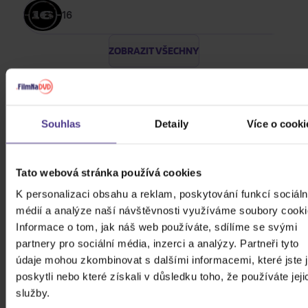
16
ZOBRAZIT VŠECHNY
FOLK, WORLD, & COUNTRY & ROCK 2014 -
2024
Souhlas
Detaily
Více o cooki
Kabát: Original Albums Vol.3
4CD
Tato webová stránka používá cookies
439 Kč
Skladem
K personalizaci obsahu a reklam, poskytování funkcí sociáln
médií a analýze naší návštěvnosti využíváme soubory cooki
Informace o tom, jak náš web používáte, sdílíme se svými
Mišík Vladimír: Vteřiny, měsíce a
partnery pro sociální média, inzerci a analýzy. Partneři tyto
roky
údaje mohou zkombinovat s dalšími informacemi, které jste 
poskytli nebo které získali v důsledku toho, že používáte jeji
CD
služby.
385 Kč
Skladem