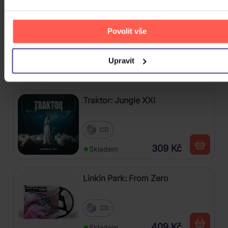
Linkin Park: From Zero (Coloured
Povolit vše
Blue Vinyl)
Vinyl
Upravit
589 Kč
Skladem
Traktor: Jungle XXI
CD
309 Kč
Skladem
Linkin Park: From Zero
CD
409 Kč
Skladem