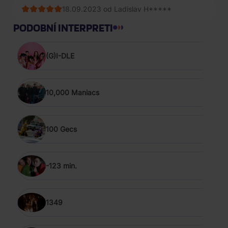
18.09.2023 od Ladislav H*****
PODOBNÍ INTERPRETI
(G)I-DLE
10,000 Maniacs
100 Gecs
-123 min.
1349