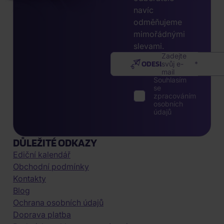
navíc
odměňujeme
mimořádnými
slevami.
Zadejte
ODESLAT
svůj e-
mail
Souhlasím
se
zpracováním
osobních
údajů
DŮLEŽITÉ ODKAZY
Ediční kalendář
Obchodní podmínky
Kontakty
Blog
Ochrana osobních údajů
Doprava platba