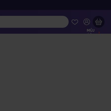
MŮJ
ÚČET
Váš nákupní košík je prázdný
HLÉDNĚTE SI NEJOBLÍBENĚJŠÍ PRODUKTY
kupte ještě za
2 000 Kč
a dopravu máte zdarma
Pokračovat v nákupu