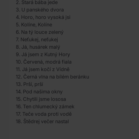
2. Stará bába jede
3. U panského dvora
4. Horo, horo vysoká jsi
5. Kolíne, Kolíne
6. Na tý louce zelený
7. Neťukej, neťukej
8. Já, husárek malý
9. Já jsem z Kutný Hory
10. Červená, modrá fiala
11. Já jsem kočí z Vídně
12. Černá vlna na bílém beránku
13. Prší, prší
14. Pod našima okny
15. Chytili jsme lososa
16. Ten chlumecký zámek
17. Teče voda proti vodě
18. Štědrej večer nastal