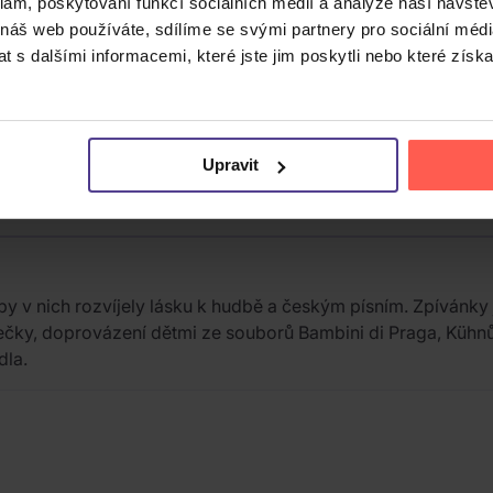
klam, poskytování funkcí sociálních médií a analýze naší návšt
 náš web používáte, sdílíme se svými partnery pro sociální média
 s dalšími informacemi, které jste jim poskytli nebo které získa
Upravit
by v nich rozvíjely lásku k hudbě a českým písním. Zpívánky 
herečky, doprovázení dětmi ze souborů Bambini di Praga, Küh
dla.