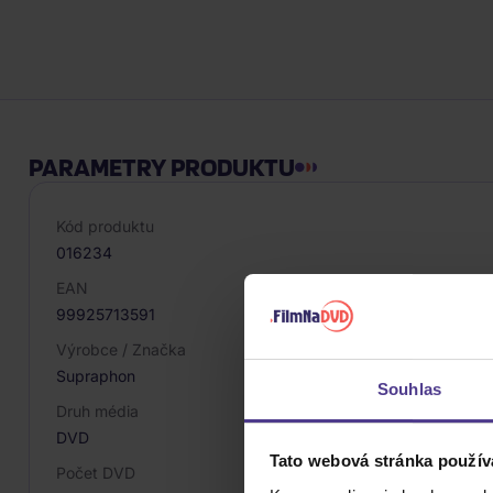
PARAMETRY PRODUKTU
Kód produktu
016234
EAN
99925713591
Výrobce / Značka
Supraphon
Souhlas
Druh média
DVD
Tato webová stránka použív
Počet DVD