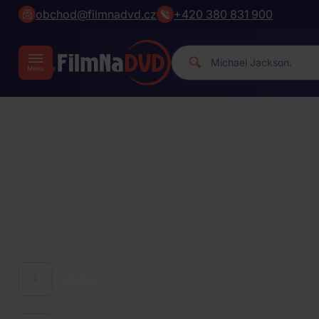
obchod@filmnadvd.cz
+420 380 831 900
|
HUDBA