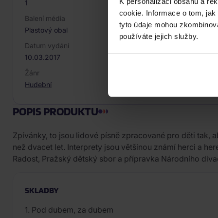
K personalizaci obsahu a re
1
cookie. Informace o tom, jak
Balení média
tyto údaje mohou zkombinovat
Plastový obal
používáte jejich služby.
Datum vydání
10.03.2017
Žánr
Hudební
POPIS PRODUKTU
Zpívánky, to jsou lidové písně zpracované pro děti tak, a
než dvacet let. Interprety jsou většinou známí herci a 
Radost, Pražský dětský sbor a přípravka Národního diva
SKLADBY
1. Pod dubem, za dubem