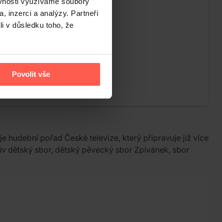
ěvnosti využíváme soubory
, inzerci a analýzy. Partneři
li v důsledku toho, že
Povolit vše
je hudební pořad České televize, který připravuje již více
nův dětský sbor, dětský pěvecký sbor Zpívánek, sbor