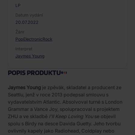
LP
Datum vydání
20.07.2022
Žánr
Pop
Electronic
Rock
Interpret
Jaymes Young
POPIS PRODUKTU
Jaymes Young
je zpěvák, skladatel a producent ze
Seattlu, jenž v roce 2013 podepsal smlouvu s
vydavatelstvím Atlantic. Absolvoval turné s London
Grammar a Vance Joy, spolupracoval s projektem
ZHU a ve skladbě
I'll Keep Loving You
se objevil
spolu s Birdy na desce Davida Guetty. Jeho tvorbu
ovlivnily kapely jako Radiohead, Coldplay nebo