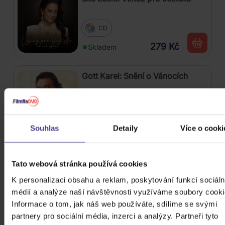
CD
279 Kč
Skladem
Gott Karel: Snění o Vánocích
3CD
399 Kč
Skladem
Souhlas
Detaily
Více o cooki
Harlej: Best Of 30 let (2006 -
2025) Part 2
Tato webová stránka používá cookies
K personalizaci obsahu a reklam, poskytování funkcí sociáln
CD
médií a analýze naší návštěvnosti využíváme soubory cooki
289 Kč
Skladem
Informace o tom, jak náš web používáte, sdílíme se svými
partnery pro sociální média, inzerci a analýzy. Partneři tyto