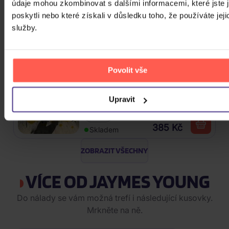
Kabát: Original Albums Vol.3
údaje mohou zkombinovat s dalšími informacemi, které jste 
poskytli nebo které získali v důsledku toho, že používáte jeji
služby.
4CD
439 Kč
Skladem
Povolit vše
Mišík Vladimír: Vteřiny, měsíce a
roky
Upravit
CD
385 Kč
Skladem
ZOBRAZIT VŠECHNY
VÍCE OD JAYMES YOUNG
Do nálady se vám možná trefí i následující kusovky.
Mrkněte na ně.