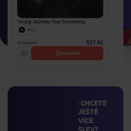
Young Jaymes: Feel Something
Vinyl
527 Kč
Skladem
DO KOŠÍKU
CHCETE
JEŠTĚ
VÍCE
SLEV?