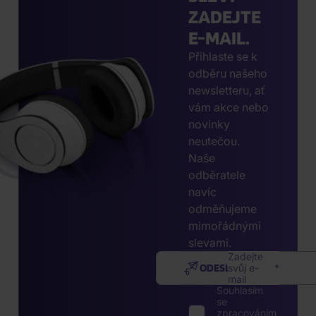
ZADEJTE
E-MAIL.
Přihlaste se k
odběru našeho
newsletteru, ať
vám akce nebo
novinky
neutečou.
Naše
odběratele
navíc
odměňujeme
mimořádnými
slevami.
Zadejte
ODESLAT
svůj e-
mail
Souhlasím
se
zpracováním