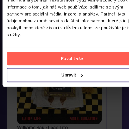
Rozhodli jste se nakonec pro něco jiného? Tady
Informace o tom, jak náš web používáte, sdílíme se svými
najdete, co jste si u nás naposled prohlíželi, abyste si
partnery pro sociální média, inzerci a analýzy. Partneři tyto
to mohli co nejdříve pořídit domů.
údaje mohou zkombinovat s dalšími informacemi, které jste 
poskytli nebo které získali v důsledku toho, že používáte jeji
služby.
Povolit vše
Upravit
Williams Saul: Leap Life