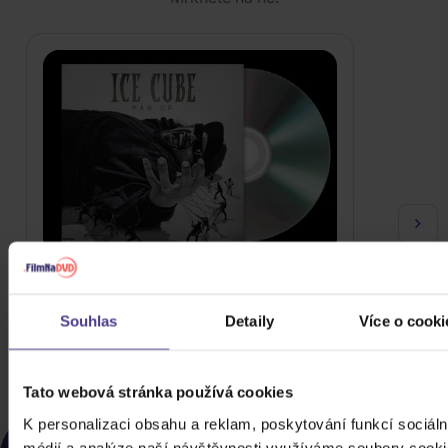
Ice Cube: Man Up
CD
Souhlas
Detaily
Více o cooki
409 Kč
Skladem
DO KOŠÍKU
Tato webová stránka používá cookies
NAPOSLEDY ZOBRAZENÉ
K personalizaci obsahu a reklam, poskytování funkcí sociáln
médií a analýze naší návštěvnosti využíváme soubory cooki