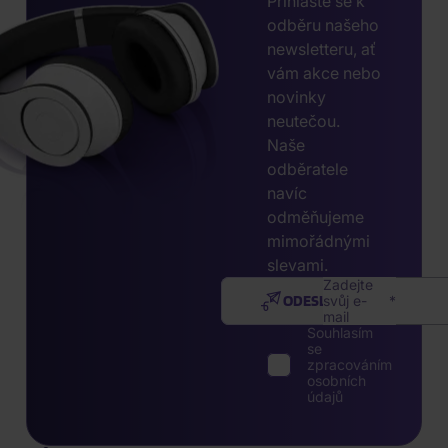
Přihlaste se k
odběru našeho
newsletteru, ať
vám akce nebo
novinky
neutečou.
Naše
odběratele
navíc
odměňujeme
mimořádnými
slevami.
Zadejte
ODESLAT
svůj e-
mail
Souhlasím
se
zpracováním
osobních
údajů