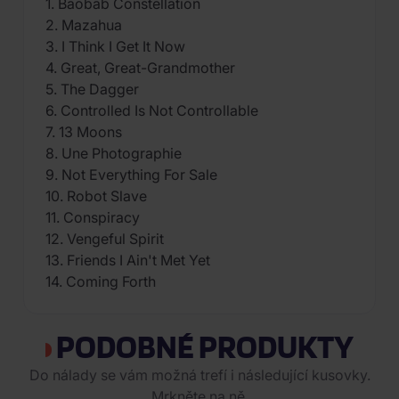
1. Baobab Constellation
2. Mazahua
3. I Think I Get It Now
4. Great, Great-Grandmother
5. The Dagger
6. Controlled Is Not Controllable
7. 13 Moons
8. Une Photographie
9. Not Everything For Sale
10. Robot Slave
11. Conspiracy
12. Vengeful Spirit
13. Friends I Ain't Met Yet
14. Coming Forth
PODOBNÉ PRODUKTY
Do nálady se vám možná trefí i následující kusovky.
Mrkněte na ně.