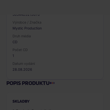
096255
EAN
5054429213676
Výrobce / Značka
Mystic Production
Druh média
CD
Počet CD
1
Datum vydání
28.08.2026
POPIS PRODUKTU
SKLADBY