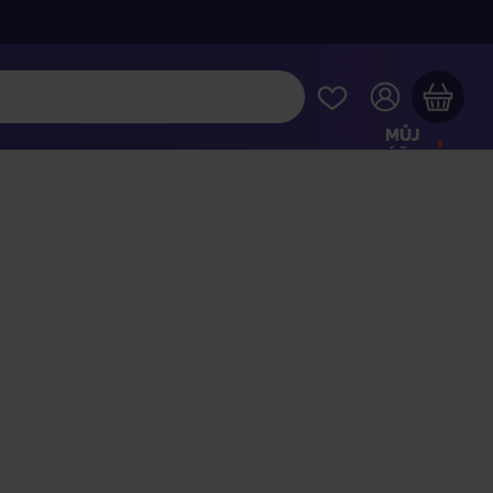
MŮJ
ÚČET
Váš nákupní košík je prázdný
HLÉDNĚTE SI NEJOBLÍBENĚJŠÍ PRODUKTY
kupte ještě za
2 000 Kč
a dopravu máte zdarma
Pokračovat v nákupu