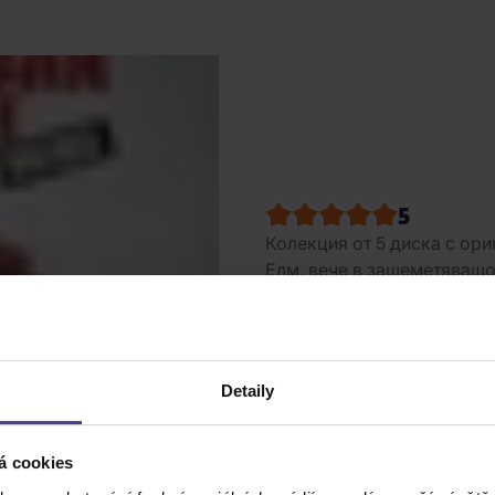
5
Колекция от 5 диска с ор
Елм, вече в зашеметяващо 
Exped
Skladem
(2 ks)
07.08
Detaily
á cookies
1
ks