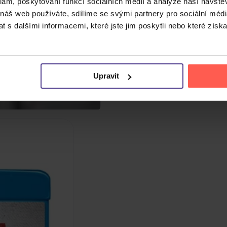
klam, poskytování funkcí sociálních médií a analýze naší návšt
 náš web používáte, sdílíme se svými partnery pro sociální média
 s dalšími informacemi, které jste jim poskytli nebo které získa
Upravit