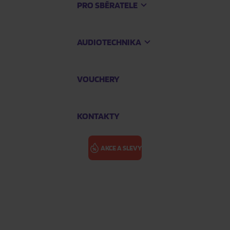
PRO SBĚRATELE
AUDIOTECHNIKA
VOUCHERY
KONTAKTY
AKCE A SLEVY
e 4Blu-ray+1DVD s bonusy
NOČNÍ MŮRA Z