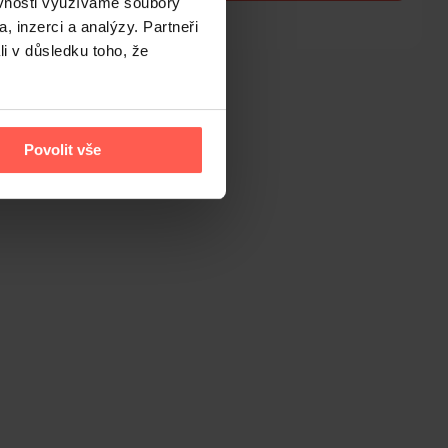
ěvnosti využíváme soubory
, inzerci a analýzy. Partneři
Nejnižší cena za posledních 30 dní: 1 019 Kč
li v důsledku toho, že
Povolit vše