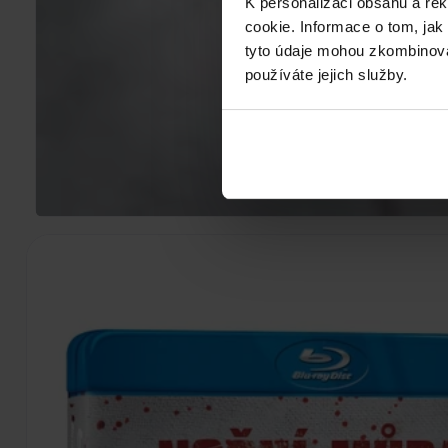
K personalizaci obsahu a re
cookie. Informace o tom, jak
tyto údaje mohou zkombinovat
používáte jejich služby.