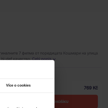
игиналните 7 филма от поредицата Кошмари на улица
hi-def качество.
Celý popis
ice
.2026
Více o cookies
769 Kč
Vaše cena s DPH
DO KOŠÍKU