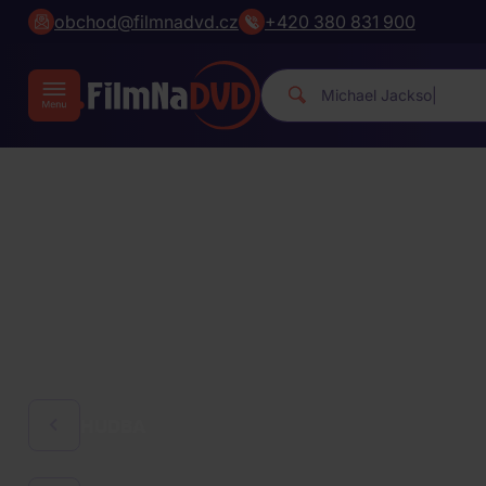
obchod@filmnadvd.cz
+420 380 831 900
Mich
|
HUDBA