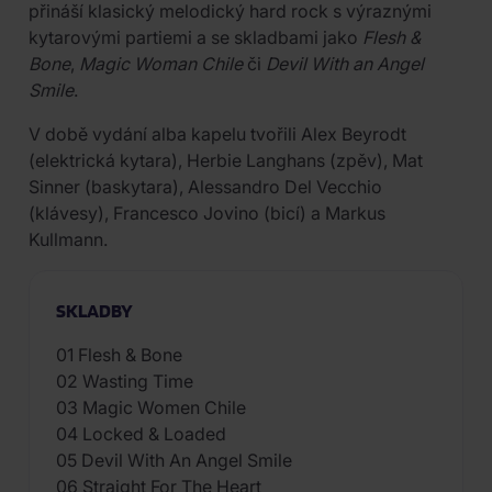
přináší klasický melodický hard rock s výraznými
kytarovými partiemi a se skladbami jako
Flesh &
Bone
,
Magic Woman Chile
či
Devil With an Angel
Smile
.
V době vydání alba kapelu tvořili Alex Beyrodt
(elektrická kytara), Herbie Langhans (zpěv), Mat
Sinner (baskytara), Alessandro Del Vecchio
(klávesy), Francesco Jovino (bicí) a Markus
Kullmann.
SKLADBY
01 Flesh & Bone
02 Wasting Time
03 Magic Women Chile
04 Locked & Loaded
05 Devil With An Angel Smile
06 Straight For The Heart