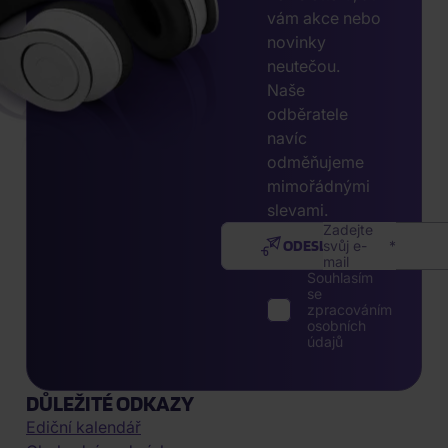
vám akce nebo
novinky
neutečou.
Naše
odběratele
navíc
odměňujeme
mimořádnými
slevami.
Zadejte
ODESLAT
svůj e-
mail
Souhlasím
se
zpracováním
osobních
údajů
DŮLEŽITÉ ODKAZY
Ediční kalendář