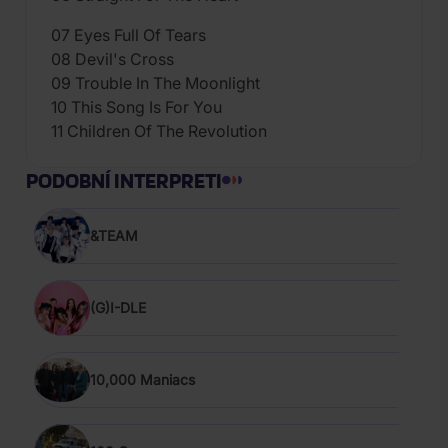
07 Eyes Full Of Tears
08 Devil's Cross
09 Trouble In The Moonlight
10 This Song Is For You
11 Children Of The Revolution
PODOBNÍ INTERPRETI
&TEAM
(G)I-DLE
10,000 Maniacs