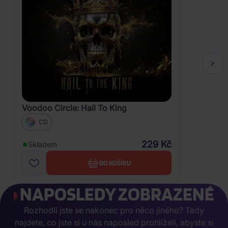
Voodoo Circle: Hail To King
CD
229 Kč
Skladem
DO KOŠÍKU
NAPOSLEDY ZOBRAZENÉ
Rozhodli jste se nakonec pro něco jiného? Tady
najdete, co jste si u nás naposled prohlíželi, abyste si