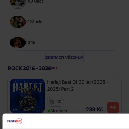
100 Gecs
-123 min.
1349
ZOBRAZIT VŠECHNY
ROCK 2016 - 2026
Harlej: Best Of 30 let (2006 -
2025) Part 2
CD
289 Kč
Skladem
Kabát: Original Albums Vol.3