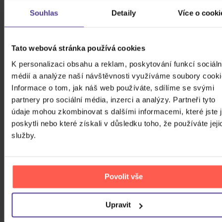
Souhlas
Detaily
Více o cooki
4CD
439 Kč
Skladem
Tato webová stránka používá cookies
K personalizaci obsahu a reklam, poskytování funkcí sociáln
Mišík Vladimír: Vteřiny, měsíce a
médií a analýze naší návštěvnosti využíváme soubory cooki
roky
Informace o tom, jak náš web používáte, sdílíme se svými
partnery pro sociální média, inzerci a analýzy. Partneři tyto
CD
údaje mohou zkombinovat s dalšími informacemi, které jste 
385 Kč
Skladem
poskytli nebo které získali v důsledku toho, že používáte jeji
služby.
Linkin Park: From Zero (Coloured
Blue Vinyl)
Povolit vše
Vinyl
589 Kč
Skladem
Upravit