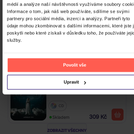
roky
médií a analýze naší návštěvnosti využíváme soubory cooki
Informace o tom, jak náš web používáte, sdílíme se svými
CD
partnery pro sociální média, inzerci a analýzy. Partneři tyto
385 Kč
údaje mohou zkombinovat s dalšími informacemi, které jste 
Skladem
poskytli nebo které získali v důsledku toho, že používáte jeji
služby.
Linkin Park: From Zero (Coloured
Blue Vinyl)
Vinyl
Povolit vše
589 Kč
Skladem
Upravit
Traktor: Jungle XXI
CD
309 Kč
Skladem
ZOBRAZIT VŠECHNY