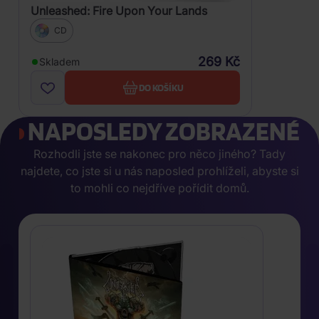
Unleashed: Fire Upon Your Lands
CD
269 Kč
Skladem
DO KOŠÍKU
NAPOSLEDY ZOBRAZENÉ
Rozhodli jste se nakonec pro něco jiného? Tady
najdete, co jste si u nás naposled prohlíželi, abyste si
to mohli co nejdříve pořídit domů.