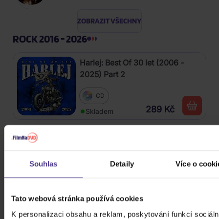
ZOBRAZIT VŠECHNY
ROCK 2016 - 2026
Harlej: Best Of 30 let (2006 -
2025) Part 2
CD
289 Kč
Skladem
Kabát: Original Albums Vol.3
Souhlas
Detaily
Více o cooki
4CD
439 Kč
Skladem
Tato webová stránka používá cookies
Mišík Vladimír: Vteřiny, měsíce a
K personalizaci obsahu a reklam, poskytování funkcí sociáln