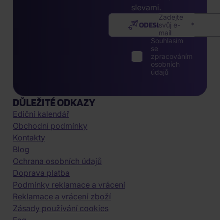
slevami.
Zadejte
ODESLAT
svůj e-
mail
Souhlasím
se
zpracováním
osobních
údajů
DŮLEŽITÉ ODKAZY
Ediční kalendář
Obchodní podmínky
Kontakty
Blog
Ochrana osobních údajů
Doprava platba
Podmínky reklamace a vrácení
Reklamace a vrácení zboží
Zásady používání cookies