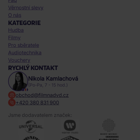
Faq
Věrnostní slevy
O nás
KATEGORIE
Hudba
Filmy
Pro sběratele
Audiotechnika
Vouchery
RYCHLÝ KONTAKT
Nikola Kamlachová
(Po-Pa, 7 - 15 hod.)
obchod@filmnadvd.cz
+420 380 831 900
Jsme dodavatelem značek: