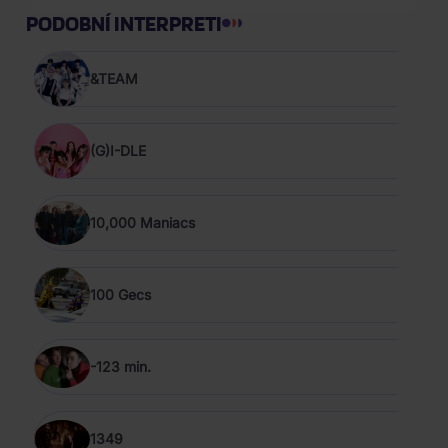
PODOBNÍ INTERPRETI
&TEAM
(G)I-DLE
10,000 Maniacs
100 Gecs
-123 min.
1349