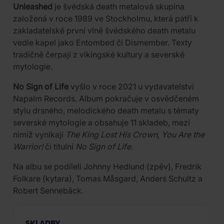
Unleashed
je švédská death metalová skupina
založená v roce 1989 ve Stockholmu, která patří k
zakladatelské první vlně švédského death metalu
vedle kapel jako Entombed či Dismember. Texty
tradičně čerpají z vikingské kultury a severské
mytologie.
No Sign of Life
vyšlo v roce 2021 u vydavatelství
Napalm Records. Album pokračuje v osvědčeném
stylu drsného, melodického death metalu s tématy
severské mytologie a obsahuje 11 skladeb, mezi
nimiž vynikají
The King Lost His Crown
,
You Are the
Warrior!
či titulní
No Sign of Life
.
Na albu se podíleli Johnny Hedlund (zpěv), Fredrik
Folkare (kytara), Tomas Måsgard, Anders Schultz a
Robert Sennebäck.
SKLADBY