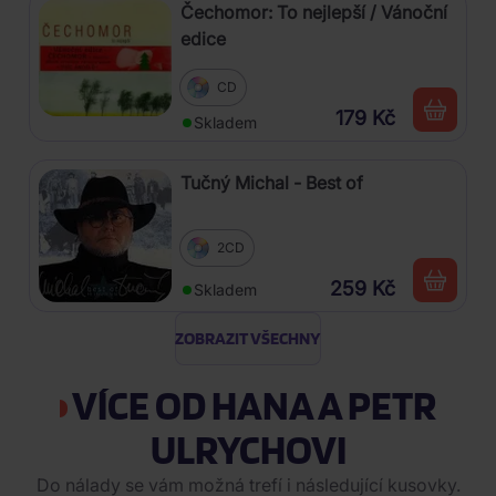
Čechomor: To nejlepší / Vánoční
edice
CD
179 Kč
Skladem
Tučný Michal - Best of
2CD
259 Kč
Skladem
ZOBRAZIT VŠECHNY
VÍCE OD HANA A PETR
ULRYCHOVI
Do nálady se vám možná trefí i následující kusovky.