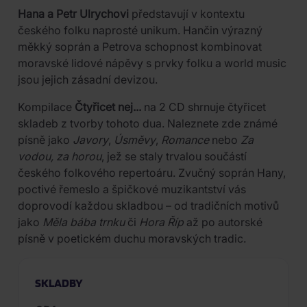
Hana a Petr Ulrychovi
představují v kontextu
českého folku naprosté unikum. Hančin výrazný
měkký soprán a Petrova schopnost kombinovat
moravské lidové nápěvy s prvky folku a world music
jsou jejich zásadní devizou.
Kompilace
Čtyřicet nej...
na 2 CD shrnuje čtyřicet
skladeb z tvorby tohoto dua. Naleznete zde známé
písně jako
Javory
,
Úsměvy
,
Romance
nebo
Za
vodou, za horou
, jež se staly trvalou součástí
českého folkového repertoáru. Zvučný soprán Hany,
poctivé řemeslo a špičkové muzikantství vás
doprovodí každou skladbou – od tradičních motivů
jako
Měla bába trnku
či
Hora Říp
až po autorské
písně v poetickém duchu moravských tradic.
SKLADBY