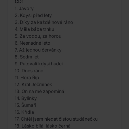
CD1
1. Javory
2. Kdysi před lety
3. Díky za každé nové ráno
4. Měla bába trnku
5. Za vodou, za horou
6. Nesnadné léto
7. Až jednou červánky
8. Sedm let
9. Putovali kdysi hudci
10. Dnes ráno
11. Hora Říp
12. Král Ječmínek
13. On na mě zapomíná
14. Bylinky
15. Šumaři
16. Křídla
17. Chtěl jsem hledat čistou studánečku
18. Lásko bílá, lásko černá