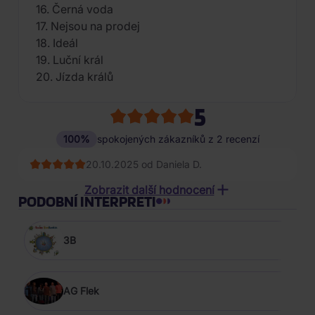
16. Černá voda
17. Nejsou na prodej
18. Ideál
19. Luční král
20. Jízda králů
5
100%
spokojených zákazníků z 2 recenzí
20.10.2025 od Daniela D.
26.04.2021 od Lenka P*******
Zobrazit další hodnocení
PODOBNÍ INTERPRETI
3B
AG Flek