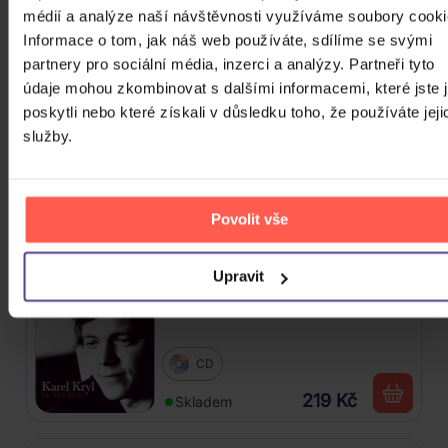
médií a analýze naší návštěvnosti využíváme soubory cooki
Informace o tom, jak náš web používáte, sdílíme se svými
3CD
partnery pro sociální média, inzerci a analýzy. Partneři tyto
údaje mohou zkombinovat s dalšími informacemi, které jste 
343 Kč
Skladem
poskytli nebo které získali v důsledku toho, že používáte jeji
služby.
Nedvědi Jan a František: 44
slavných písniček
Povolit vše
2CD
269 Kč
Skladem
Upravit
Kryl Karel - To nejlepší
CD
219 Kč
Skladem