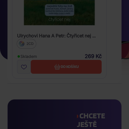
Ulrychovi Hana A Petr: Čtyřicet nej ...
2CD
269 Kč
Skladem
DO KOŠÍKU
CHCETE
JEŠTĚ