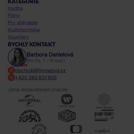
KATEGORIE
Hudba
Filmy
Pro sběratele
Audiotechnika
Vouchery
RYCHLÝ KONTAKT
Barbora Danielová
(Po-Pa, 7 - 15 hod.)
obchod@filmnadvd.cz
+420 380 831 900
Jsme dodavatelem značek:
a dalších ...