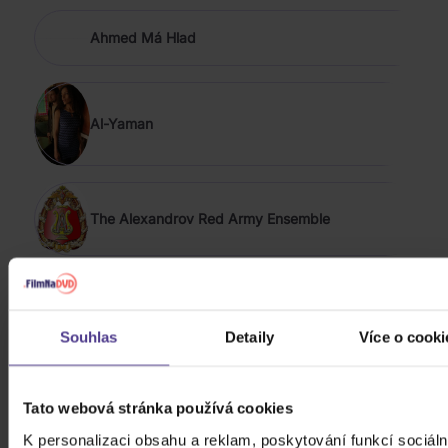
Ahmed Má Hlad
Al-Yaman
The Alexandrov Red Army Ensemble
Allstar Refjúdží Band
Souhlas
Detaily
Více o cooki
ZOBRAZIT VŠECHNY
FOLK, WORLD, & COUNTRY 2002 - 2012
Tato webová stránka používá cookies
Landa Daniel: Platinum collection
K personalizaci obsahu a reklam, poskytování funkcí sociáln