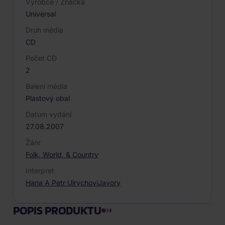
Výrobce / Značka
Universal
Druh média
CD
Počet CD
2
Balení média
Plastový obal
Datum vydání
27.08.2007
Žánr
Folk, World, & Country
Interpret
Hana A Petr Ulrychovi
Javory
POPIS PRODUKTU