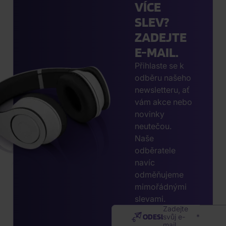
VÍCE
SLEV?
ZADEJTE
E-MAIL.
Přihlaste se k
odběru našeho
newsletteru, ať
vám akce nebo
novinky
neutečou.
Naše
odběratele
navíc
odměňujeme
mimořádnými
slevami.
Zadejte
ODESLAT
svůj e-
mail