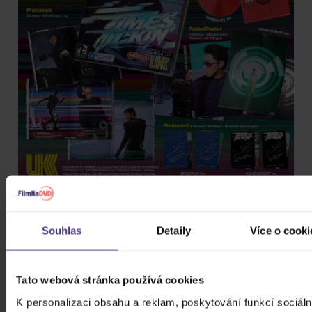
PODOBNÉ PRODUKTY
Souhlas
Detaily
Více o cooki
Do nálady se vám možná trefí i následující kusovky.
Mrkněte na ně.
Tato webová stránka používá cookies
K personalizaci obsahu a reklam, poskytování funkcí sociáln