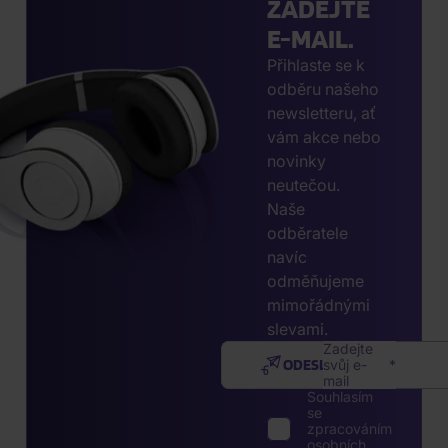
ZADEJTE
E-MAIL.
Přihlaste se k
odběru našeho
newsletteru, ať
vám akce nebo
novinky
neutečou.
Naše
odběratele
navíc
odměňujeme
mimořádnými
slevami.
Zadejte
ODESLAT
svůj e-
mail
Souhlasím
se
zpracováním
osobních