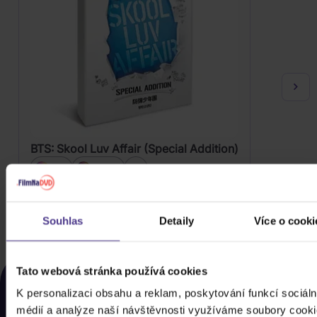
BTS: Skool Luv Affair (Special Addition)
CD
2DVD
...
1 299 Kč
Skladem
Souhlas
Detaily
Více o cooki
DO KOŠÍKU
NAPOSLEDY ZOBRAZENÉ
Tato webová stránka používá cookies
Rozhodli jste se nakonec pro něco jiného? Tady
K personalizaci obsahu a reklam, poskytování funkcí sociáln
najdete, co jste si u nás naposled prohlíželi, abyste si
médií a analýze naší návštěvnosti využíváme soubory cooki