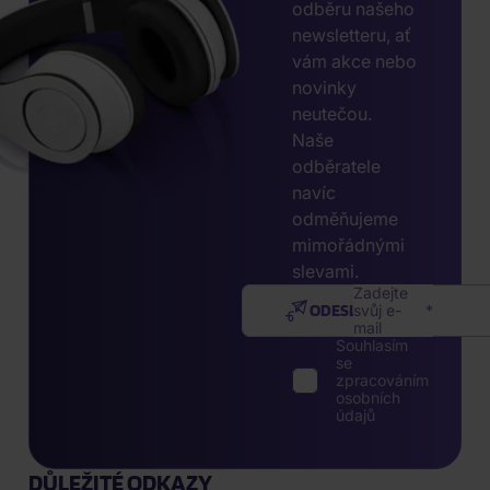
odběru našeho
newsletteru, ať
vám akce nebo
novinky
neutečou.
Naše
odběratele
navíc
odměňujeme
mimořádnými
slevami.
Zadejte
ODESLAT
svůj e-
mail
Souhlasím
se
zpracováním
osobních
údajů
DŮLEŽITÉ ODKAZY