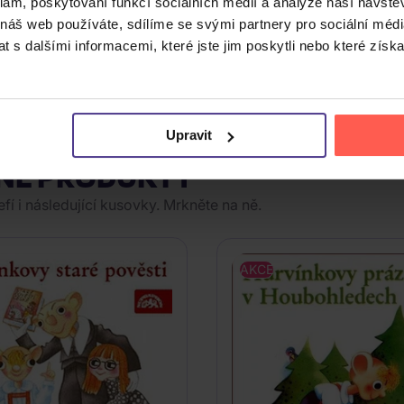
klam, poskytování funkcí sociálních médií a analýze naší návšt
 náš web používáte, sdílíme se svými partnery pro sociální média
 s dalšími informacemi, které jste jim poskytli nebo které získa
v digipacku
a přináší padesát dílů populárního vzdělávacího 
es barokní malíře Jana Kupeckého až po dějiny rodu Dusíků,
uřemi u Chlumce, působením skladatele Josefa Myslivečka v I
Upravit
NÉ PRODUKTY
í i následující kusovky. Mrkněte na ně.
AKCE