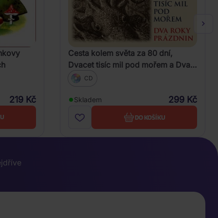
ínkovy
Cesta kolem světa za 80 dní,
ch
Dvacet tisíc mil pod mořem a Dva
roky prázdnin (Verne - Various)
CD
219 Kč
299 Kč
Skladem
KU
DO KOŠÍKU
ejdříve