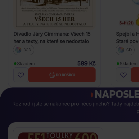
Divadlo Járy Cimrmana: Všech 15
Spejbl a 
her a texty, na které se nedostalo
Staré pov
3CD
CD
589 Kč
Skladem
Skladem
DO KOŠÍKU
NAPOSLE
Rozhodli jste se nakonec pro něco jiného? Tady najdete, 
p