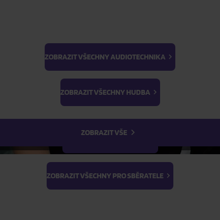
ZOBRAZIT VŠECHNY AUDIOTECHNIKA
BTS
ŽÁDOST O TELEFONICKOU OBJEDNÁVKU
Light Stick & Keyring
ZOBRAZIT VŠECHNY HUDBA
Stray Kids
Parametry produktu
ZOBRAZIT VŠE
Popis produktu
ZOBRAZIT VŠECHNY FILMY
ZOBRAZIT VŠECHNY PRO SBĚRATELE