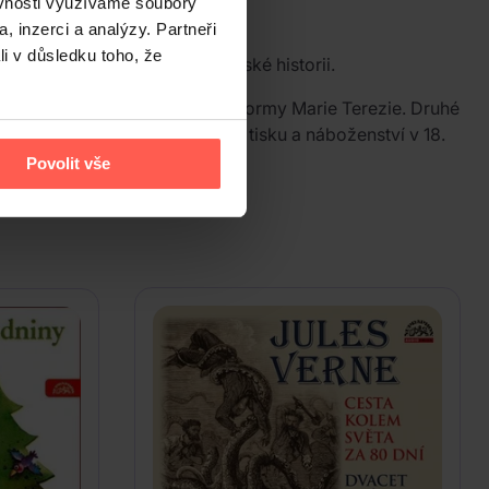
ěvnosti využíváme soubory
, inzerci a analýzy. Partneři
li v důsledku toho, že
pořadu o české a středoevropské historii.
 zrušení jezuitského řádu a reformy Marie Terezie. Druhé
tálii a zápolením o svobodu tisku a náboženství v 18.
Povolit vše