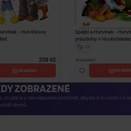
Spejbl a Hurvínek - Hurv
Hurvínek - Hurvínkovy
prázdniny v Houbohlede
ěsti
CD
209 Kč
Skladem
DO KOŠÍ
DO KOŠÍKU
DY ZOBRAZENÉ
co jste si u nás naposled prohlíželi, abyste si to mohli co n
ořídit domů.