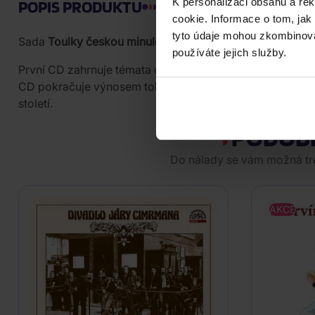
K personalizaci obsahu a re
POPIS PRODUKTU
cookie. Informace o tom, jak
tyto údaje mohou zkombinovat
Sada
Toulky českou minulostí 551–600
vychází na
2 CD 
používáte jejich služby.
První CD zahrnuje témata od zbojníka Juraje Jánošíka př
CD pokračuje výnosem tolerančního patentu, selskými bo
století.
PODOB
Do nálady se vám možná tref
AKCE