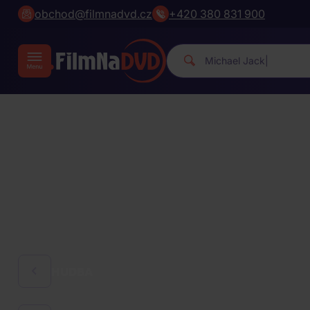
obchod@filmnadvd.cz
+420 380 831 900
Michael Jack
|
HUDBA