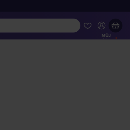
MŮJ
ÚČET
Váš nákupní košík je prázdný
HLÉDNĚTE SI NEJOBLÍBENĚJŠÍ PRODUKTY
kupte ještě za
2 000 Kč
a dopravu máte zdarma
Pokračovat v nákupu