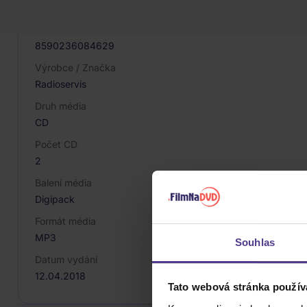
021091
EAN
8590236084629
Výrobce / Značka
Radioservis
Druh média
CD
Počet CD
2
Balení média
Digipack
Formát média
MP3
Souhlas
Datum vydání
12.04.2018
Tato webová stránka použív