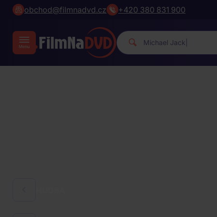
obchod@filmnadvd.cz
+420 380 831 900
Michael Jac
|
HUDBA