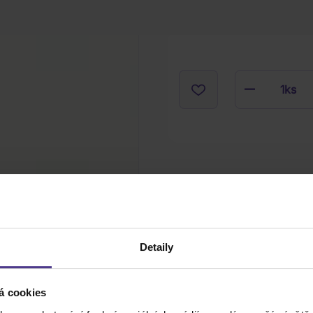
Expedi
Skladem
(1 ks)
07.08.
1
ks
Detaily
á cookies