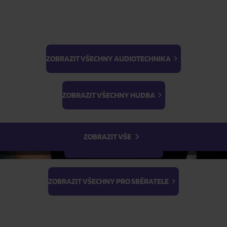
ZOBRAZIT VŠECHNY AUDIOTECHNIKA
BTS
Light Stick & Keyring
ZOBRAZIT VŠECHNY HUDBA
Stray Kids
ZOBRAZIT VŠE
ZOBRAZIT VŠECHNY FILMY
4
Koncertní album Tom Petty &
ZOBRAZIT VŠECHNY PRO SBĚRATELE
Reco) na vinylu přináší živ
Floridě.
Celý popis