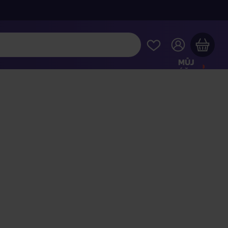
MŮJ
ÚČET
Váš nákupní košík je prázdný
HLÉDNĚTE SI NEJOBLÍBENĚJŠÍ PRODUKTY
kupte ještě za
2 000 Kč
a dopravu máte zdarma
Pokračovat v nákupu