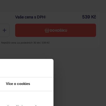
ce
2026
539 Kč
Vaše cena s DPH
DO KOŠÍKU
Nejnižší cena za posledních 30 dní: 539 Kč
Více o cookies