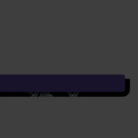
 The Heartbreakers Finally No. 1 (The Fabulous Live
é nahrávky americké rockové legendy z Gainesville na