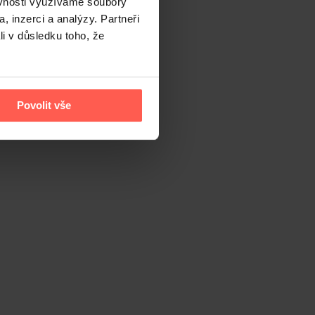
ěvnosti využíváme soubory
, inzerci a analýzy. Partneři
li v důsledku toho, že
Povolit vše