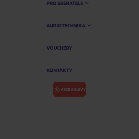
PRO SBĚRATELE
AUDIOTECHNIKA
VOUCHERY
KONTAKTY
AKCE A SLEVY
 No. 1 (The Fabulous Live Reco)
TOM PETTY 