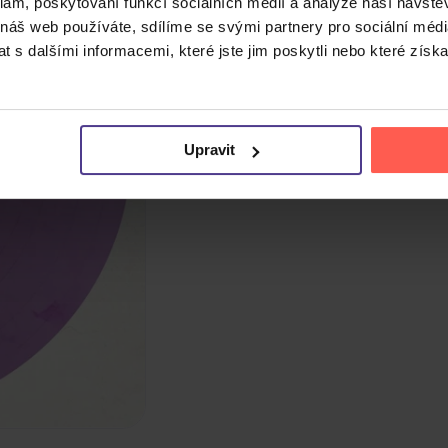
klam, poskytování funkcí sociálních médií a analýze naší návšt
 náš web používáte, sdílíme se svými partnery pro sociální média
 s dalšími informacemi, které jste jim poskytli nebo které získa
Upravit