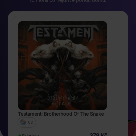
to mohli co nejdříve pořídit domů.
Testament: Brotherhood Of The Snake
CD
379 Kč
Skladem