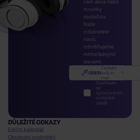
vám akce nebo
novinky
neutečou.
Naše
odběratele
navíc
odměňujeme
mimořádnými
slevami.
Zadejte
ODESLAT
svůj e-
mail
Souhlasím
se
zpracováním
osobních
údajů
DŮLEŽITÉ ODKAZY
Ediční kalendář
Obchodní podmínky