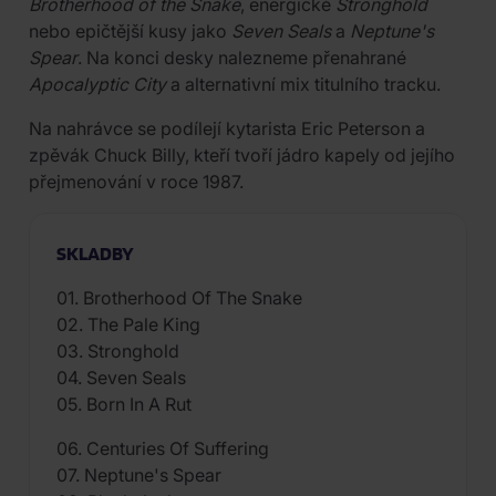
Brotherhood of the Snake
, energické
Stronghold
nebo epičtější kusy jako
Seven Seals
a
Neptune's
Spear
. Na konci desky nalezneme přenahrané
Apocalyptic City
a alternativní mix titulního tracku.
Na nahrávce se podílejí kytarista Eric Peterson a
zpěvák Chuck Billy, kteří tvoří jádro kapely od jejího
přejmenování v roce 1987.
SKLADBY
01. Brotherhood Of The Snake
02. The Pale King
03. Stronghold
04. Seven Seals
05. Born In A Rut
06. Centuries Of Suffering
07. Neptune's Spear