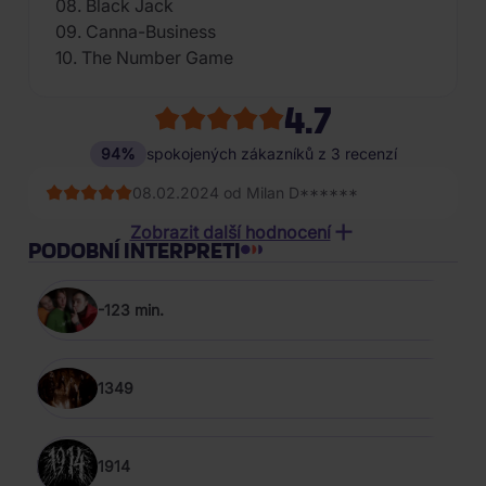
08. Black Jack
09. Canna-Business
10. The Number Game
4.7
94%
spokojených zákazníků z 3 recenzí
08.02.2024 od Milan D******
12.09.2023 od Martin J***
Zobrazit další hodnocení
PODOBNÍ INTERPRETI
13.08.2023 od Ondřej Z*****
-123 min.
1349
1914