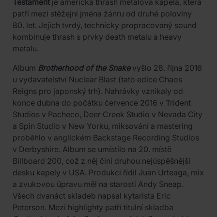
Testament
je americká thrash metalová kapela, která
patří mezi stěžejní jména žánru od druhé poloviny
80. let. Jejich tvrdý, technicky propracovaný sound
kombinuje thrash s prvky death metalu a heavy
metalu.
Album
Brotherhood of the Snake
vyšlo 28. října 2016
u vydavatelství Nuclear Blast (tato edice Chaos
Reigns pro japonský trh). Nahrávky vznikaly od
konce dubna do počátku července 2016 v Trident
Studios v Pacheco, Deer Creek Studio v Nevada City
a Spin Studio v New Yorku, miksování a mastering
proběhlo v anglickém Backstage Recording Studios
v Derbyshire. Album se umístilo na 20. místě
Billboard 200, což z něj činí druhou nejúspěšnější
desku kapely v USA. Produkci řídil Juan Urteaga, mix
a zvukovou úpravu měl na starosti Andy Sneap.
Všech dvanáct skladeb napsal kytarista Eric
Peterson. Mezi highlighty patří titulní skladba