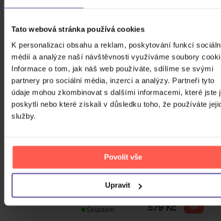
Škwor: Sečteno podtrženo Best
Tato webová stránka používá cookies
Of
K personalizaci obsahu a reklam, poskytování funkcí sociáln
2CD
médií a analýze naší návštěvnosti využíváme soubory cooki
259 Kč
Informace o tom, jak náš web používáte, sdílíme se svými
Skladem
partnery pro sociální média, inzerci a analýzy. Partneři tyto
údaje mohou zkombinovat s dalšími informacemi, které jste 
Nirvana: Nevermind
poskytli nebo které získali v důsledku toho, že používáte jeji
služby.
Vinyl
759 Kč
Skladem
Povolit vše
Osbourne Ozzy: Memoirs Of A
Madman
Upravit
2Vinyl
579 Kč
Skladem