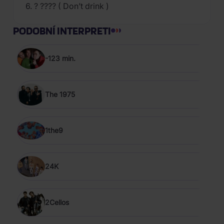
6. ? ???? ( Don’t drink )
PODOBNÍ INTERPRETI
-123 min.
The 1975
1the9
24K
2Cellos