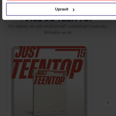
ZOBRAZIT VŠECHNY
Upravit
VÍCE OD TEEN TOP
Do nálady se vám možná trefí i následující kusovky.
Mrkněte na ně.