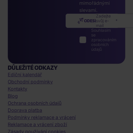
mimořádnými
slevami.
Zadejte
ODESLAT
svůj e-
mail
Souhlasím
se
zpracováním
osobních
údajů
DŮLEŽITÉ ODKAZY
Ediční kalendář
Obchodní podmínky
Kontakty
Blog
Ochrana osobních údajů
Doprava platba
Podmínky reklamace a vrácení
Reklamace a vrácení zboží
Zásady používání cookies