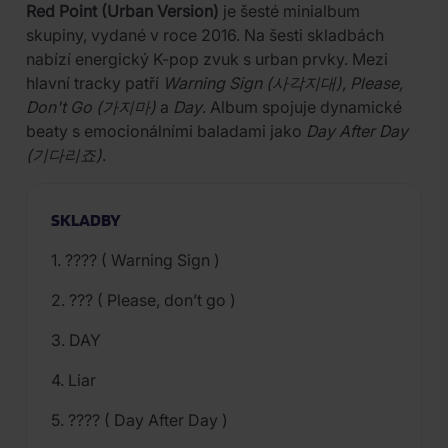
Red Point (Urban Version)
je šesté minialbum
skupiny, vydané v roce 2016. Na šesti skladbách
nabízí energický K-pop zvuk s urban prvky. Mezi
hlavní tracky patří
Warning Sign (사각지대)
,
Please,
Don't Go (가지마)
a
Day
. Album spojuje dynamické
beaty s emocionálními baladami jako
Day After Day
(기다리죠)
.
SKLADBY
1. ???? ( Warning Sign )
2. ??? ( Please, don’t go )
3. DAY
4. Liar
5. ???? ( Day After Day )