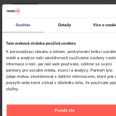
Alkehol: Platinum Collection
3CD
Souhlas
Detaily
Více o cooki
343 Kč
Skladem
Tato webová stránka používá cookies
Blackpink: Album
K personalizaci obsahu a reklam, poskytování funkcí sociáln
médií a analýze naší návštěvnosti využíváme soubory cooki
CD
Informace o tom, jak náš web používáte, sdílíme se svými
partnery pro sociální média, inzerci a analýzy. Partneři tyto
749 Kč
Skladem
údaje mohou zkombinovat s dalšími informacemi, které jste 
poskytli nebo které získali v důsledku toho, že používáte jeji
BTS: Map Of The Soul: Seven (7)
služby.
CD
759 Kč
Nedostupné
Povolit vše