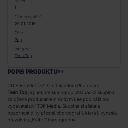
Počet CD
1
Datum vydání
20.01.2016
Žánr
Pop
Interpret
Teen Top
POPIS PRODUKTU
CD + Booklet (72 P) + 1 Random Photocard
Teen Top
je jihokorejská K-pop chlapecká skupina
založená producentem Andym Lee pod záštitou
vydavatelství TOP Media. Skupina si získala
pozornost díky přesné choreografii, která jí vynesla
přezdívku „Knife Choreography“.