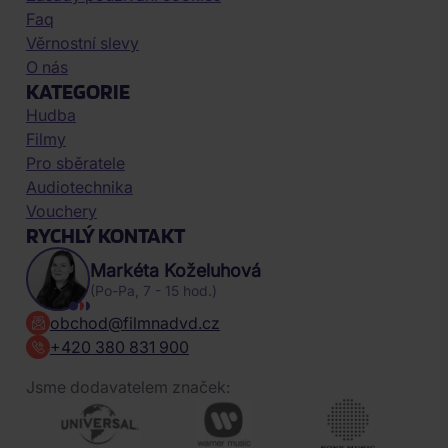
Faq
Věrnostní slevy
O nás
KATEGORIE
Hudba
Filmy
Pro sběratele
Audiotechnika
Vouchery
RYCHLÝ KONTAKT
Markéta Koželuhová
(Po-Pa, 7 - 15 hod.)
obchod@filmnadvd.cz
+420 380 831 900
Jsme dodavatelem značek: