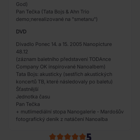
God)
Pan Tečka (Tata Bojs & Ahn Trio
demo;nerealizované na "smetanu")
DVD
Divadlo Ponec 14. a 15. 2005 Nanopicture
48.12
(záznam baletního představení TODAnce
Company OK inspirované Nanoalbem)
Tata Bojs: akusticky (sestřich akustických
koncertů TB, které následovaly po baletu)
Šťastnější
Jednotka času
Pan Tečka
+ mutlimediální stopa Nanogalerie - Mardošův
fotografický deník z natáčení Nanoalba
5