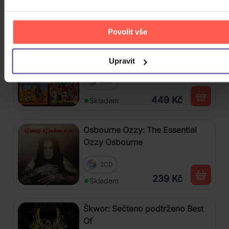
3CD
222 Kč
Skladem
Povolit vše
Kabát: Original Albums Vol. 1
Upravit
4CD
449 Kč
Skladem
Osbourne Ozzy: The Essential
Ozzy Osbourne
2CD
239 Kč
Skladem
Škwor: Sečteno podtrženo Best
Of