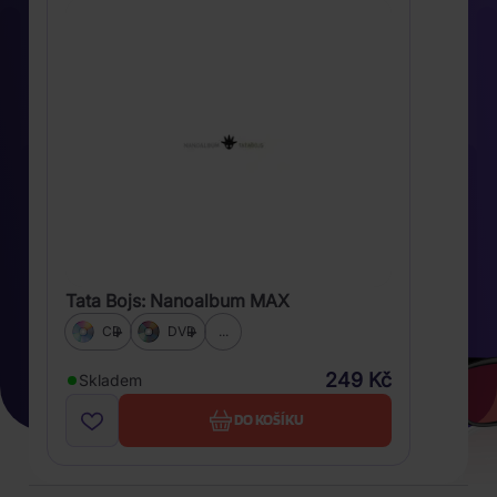
Tata Bojs: Nanoalbum MAX
CD
DVD
...
249 Kč
Skladem
DO KOŠÍKU