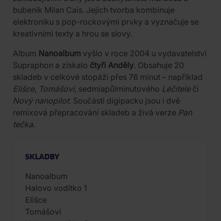
bubeník Milan Cais. Jejich tvorba kombinuje
elektroniku s pop-rockovými prvky a vyznačuje se
kreativními texty a hrou se slovy.
Album
Nanoalbum
vyšlo v roce 2004 u vydavatelství
Supraphon a získalo
čtyři Anděly
. Obsahuje 20
skladeb v celkové stopáži přes 76 minut – například
Elišce
,
Tomášovi
, sedmiapůlminutového
Léčitele
či
Nový nanopilot
. Součástí digipacku jsou i dvě
remixová přepracování skladeb a živá verze
Pan
tečka
.
SKLADBY
Nanoalbum
Halovo vodítko 1
Elišce
Tomášovi