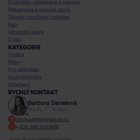
Podmínky reklamace a vrácení
Reklamace a vrácení zboží
Zásady používání cookies
Faq
Věrnostní slevy
O nás
KATEGORIE
Hudba
Filmy
Pro sběratele
Audiotechnika
Vouchery
RYCHLÝ KONTAKT
Barbora Danielová
(Po-Pa, 7 - 15 hod.)
obchod@filmnadvd.cz
+420 380 831 900
Jsme dodavatelem značek: