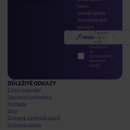
navíc
odměňujeme
mimořádnými
slevami.
Zadejte
ODESLAT
svůj e-
mail
Souhlasím
se
zpracováním
osobních
údajů
DŮLEŽITÉ ODKAZY
Ediční kalendář
Obchodní podmínky
Kontakty
Blog
Ochrana osobních údajů
Doprava platba