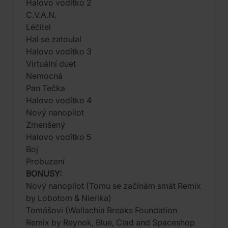
Halovo vodítko 2
C.V.A.N.
Léčitel
Hal se zatoulal
Halovo vodítko 3
Virtuální duet
Nemocná
Pan Tečka
Halovo vodítko 4
Nový nanopilot
Zmenšený
Halovo vodítko 5
Boj
Probuzení
BONUSY:
Nový nanopilot (Tomu se začínám smát Remix
by Lobotom & Nierika)
Tomášovi (Wallachia Breaks Foundation
Remix by Reynok, Blue, Clad and Spaceshop