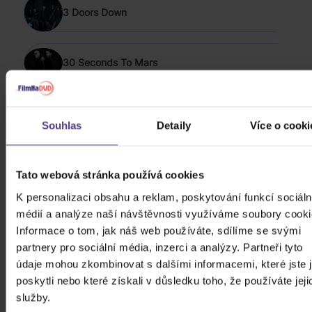
3 Doors Down
30 Seconds To Mars
ZOBRAZIT VŠECHNY
POP, ELECTRONIC & ROCK 2007 - 2017
Souhlas
Detaily
Více o cooki
Landa Daniel: Platinum collection
Tato webová stránka používá cookies
K personalizaci obsahu a reklam, poskytování funkcí sociáln
3CD
médií a analýze naší návštěvnosti využíváme soubory cooki
343 Kč
Skladem
Informace o tom, jak náš web používáte, sdílíme se svými
partnery pro sociální média, inzerci a analýzy. Partneři tyto
údaje mohou zkombinovat s dalšími informacemi, které jste 
Bartošová Iveta: Platinum
poskytli nebo které získali v důsledku toho, že používáte jeji
Collection
služby.