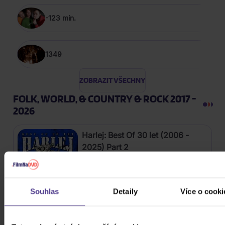
-123 min.
1349
ZOBRAZIT VŠECHNY
FOLK, WORLD, & COUNTRY & ROCK 2017 -
2026
Harlej: Best Of 30 let (2006 -
2025) Part 2
CD
289 Kč
Skladem
Souhlas
Detaily
Více o cooki
Kabát: Original Albums Vol.3