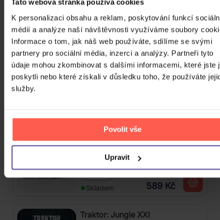
Tato webová stránka používá cookies
4CD
K personalizaci obsahu a reklam, poskytování funkcí sociáln
médií a analýze naší návštěvnosti využíváme soubory cooki
439 Kč
Skladem
Informace o tom, jak náš web používáte, sdílíme se svými
partnery pro sociální média, inzerci a analýzy. Partneři tyto
Mišík Vladimír: Vteřiny, měsíce a
údaje mohou zkombinovat s dalšími informacemi, které jste 
roky
poskytli nebo které získali v důsledku toho, že používáte jeji
služby.
CD
385 Kč
Skladem
Povolit vše
Linkin Park: From Zero (Coloured
Blue Vinyl)
Upravit
Vinyl
589 Kč
Skladem
Traktor: Jungle XXI