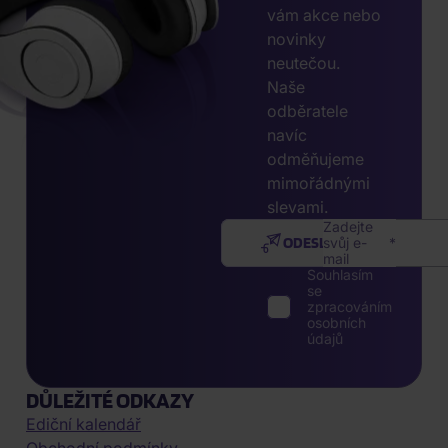
vám akce nebo
novinky
neutečou.
Naše
odběratele
navíc
odměňujeme
mimořádnými
slevami.
Zadejte
ODESLAT
svůj e-
mail
Souhlasím
se
zpracováním
osobních
údajů
DŮLEŽITÉ ODKAZY
Ediční kalendář