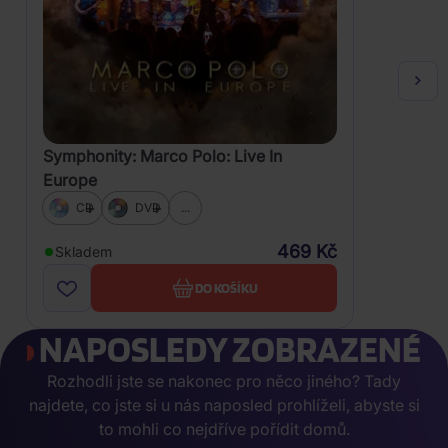
Symphonity: Marco Polo: Live In
Europe
CD
DVD
...
469 Kč
Skladem
DO KOŠÍKU
NAPOSLEDY ZOBRAZENÉ
Rozhodli jste se nakonec pro něco jiného? Tady
najdete, co jste si u nás naposled prohlíželi, abyste si
to mohli co nejdříve pořídit domů.