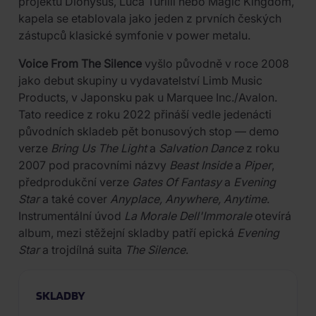
projektů Dionysus, Luca Turilli nebo Magic Kingdom,
kapela se etablovala jako jeden z prvních českých
zástupců klasické symfonie v power metalu.
Voice From The Silence
vyšlo původně v roce 2008
jako debut skupiny u vydavatelství Limb Music
Products, v Japonsku pak u Marquee Inc./Avalon.
Tato reedice z roku 2022 přináší vedle jedenácti
původních skladeb pět bonusových stop — demo
verze
Bring Us The Light
a
Salvation Dance
z roku
2007 pod pracovními názvy
Beast Inside
a
Piper
,
předprodukční verze
Gates Of Fantasy
a
Evening
Star
a také cover
Anyplace, Anywhere, Anytime
.
Instrumentální úvod
La Morale Dell'Immorale
otevírá
album, mezi stěžejní skladby patří epická
Evening
Star
a trojdílná suita
The Silence
.
SKLADBY