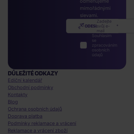
odměňujeme
mimořádnými
slevami.
Zadejte
ODESLAT
svůj e-
mail
Souhlasím
se
zpracováním
osobních
údajů
DŮLEŽITÉ ODKAZY
Ediční kalendář
Obchodní podmínky
Kontakty
Blog
Ochrana osobních údajů
Doprava platba
Podmínky reklamace a vrácení
Reklamace a vrácení zboží