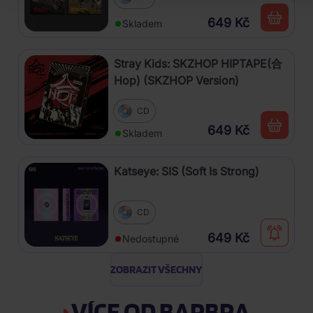
649 Kč
Skladem
Stray Kids: SKZHOP HIPTAPE(合
Hop) (SKZHOP Version)
CD
649 Kč
Skladem
Katseye: SIS (Soft Is Strong)
CD
649 Kč
Nedostupné
ZOBRAZIT VŠECHNY
VÍCE OD BARBRA