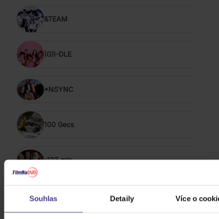
&TEAM
(G)I-DLE
*NSYNC
100 Gecs
-123 min.
The 1975
Souhlas
Detaily
Více o cooki