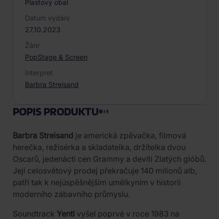
Plastový obal
Datum vydání
27.10.2023
Žánr
Pop
Stage & Screen
Interpret
Barbra Streisand
POPIS PRODUKTU
Barbra Streisand
je americká zpěvačka, filmová
herečka, režisérka a skladatelka, držitelka dvou
Oscarů, jedenácti cen Grammy a devíti Zlatých glóbů.
Její celosvětový prodej překračuje 140 milionů alb,
patří tak k nejúspěšnějším umělkyním v historii
moderního zábavního průmyslu.
Soundtrack
Yentl
vyšel poprvé v roce 1983 na