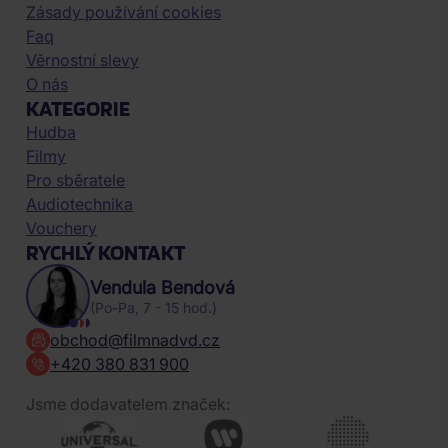
Zásady používání cookies
Faq
Věrnostní slevy
O nás
KATEGORIE
Hudba
Filmy
Pro sběratele
Audiotechnika
Vouchery
RYCHLÝ KONTAKT
Vendula Bendová
(Po-Pa, 7 - 15 hod.)
obchod@filmnadvd.cz
+420 380 831 900
Jsme dodavatelem značek: