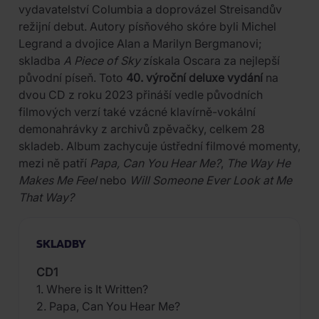
vydavatelství Columbia a doprovázel Streisandův
režijní debut. Autory písňového skóre byli Michel
Legrand a dvojice Alan a Marilyn Bergmanovi;
skladba
A Piece of Sky
získala Oscara za nejlepší
původní píseň. Toto
40. výroční deluxe vydání
na
dvou CD z roku 2023 přináší vedle původních
filmových verzí také vzácné klavírně-vokální
demonahrávky z archivů zpěvačky, celkem 28
skladeb. Album zachycuje ústřední filmové momenty,
mezi ně patří
Papa, Can You Hear Me?
,
The Way He
Makes Me Feel
nebo
Will Someone Ever Look at Me
That Way?
SKLADBY
CD1
1. Where is It Written?
2. Papa, Can You Hear Me?