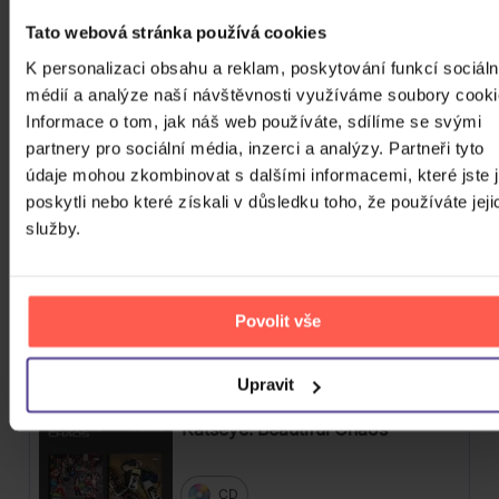
ZOBRAZIT VŠECHNY
Tato webová stránka používá cookies
POP & STAGE & SCREEN 2018 - 2026
K personalizaci obsahu a reklam, poskytování funkcí sociáln
médií a analýze naší návštěvnosti využíváme soubory cooki
Bílá Lucie: Vzkaz pro Ježíška
Informace o tom, jak náš web používáte, sdílíme se svými
partnery pro sociální média, inzerci a analýzy. Partneři tyto
CD
údaje mohou zkombinovat s dalšími informacemi, které jste 
poskytli nebo které získali v důsledku toho, že používáte jeji
279 Kč
Skladem
služby.
Gott Karel: Snění o Vánocích
Povolit vše
3CD
399 Kč
Skladem
Upravit
Katseye: Beautiful Chaos
CD