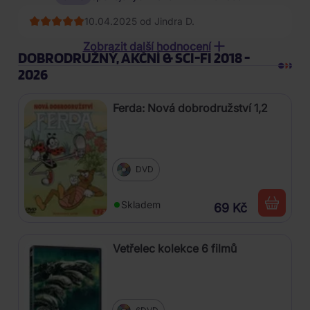
10.04.2025 od Jindra D.
04.05.2024 od Radomír V*******
Zobrazit další hodnocení
DOBRODRUŽNÝ, AKČNÍ & SCI-FI 2018 -
28.03.2024 od Dvořák P****
2026
03.10.2023 od MILAN ?******
Ferda: Nová dobrodružství 1,2
18.09.2023 od Petra P************
DVD
25.08.2023 od Robin ?******
25.08.2023 od Jiří J******
Skladem
69 Kč
25.08.2023 od Vladimír J*****
Vetřelec kolekce 6 filmů
23.08.2023 od Olga T************