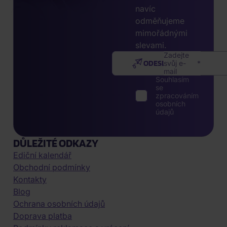
navíc
odměňujeme
mimořádnými
slevami.
Zadejte
ODESLAT
svůj e-
mail
Souhlasím
se
zpracováním
osobních
údajů
DŮLEŽITÉ ODKAZY
Ediční kalendář
Obchodní podmínky
Kontakty
Blog
Ochrana osobních údajů
Doprava platba