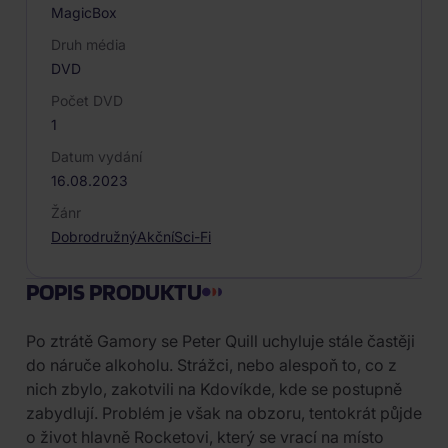
MagicBox
Druh média
DVD
Počet DVD
1
Datum vydání
16.08.2023
Žánr
Dobrodružný
Akční
Sci-Fi
POPIS PRODUKTU
Po ztrátě Gamory se Peter Quill uchyluje stále častěji
do náruče alkoholu. Strážci, nebo alespoň to, co z
nich zbylo, zakotvili na Kdovíkde, kde se postupně
zabydlují. Problém je však na obzoru, tentokrát půjde
o život hlavně Rocketovi, který se vrací na místo