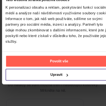
179 Kč
sklad
K personalizaci obsahu a reklam, poskytování funkcí sociáln
médií a analýze naší návštěvnosti využíváme soubory cooki
Avatar: The Way of Water
Informace o tom, jak náš web používáte, sdílíme se svými
partnery pro sociální média, inzerci a analýzy. Partneři tyto
údaje mohou zkombinovat s dalšími informacemi, které jste 
poskytli nebo které získali v důsledku toho, že používáte jeji
DVD
služby.
Skladem
199 Kč
Povolit vše
ZOBRAZIT VŠECHNY
PODOBNÉ PRODUKTY
Upravit
Do nálady se vám možná trefí i následující kusovky.
Mrkněte na ně.