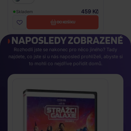
459 Kč
Skladem
DO KOŠÍKU
NAPOSLEDY ZOBRAZENÉ
Rozhodli jste se nakonec pro něco jiného? Tady
najdete, co jste si u nás naposled prohlíželi, abyste si
to mohli co nejdříve pořídit domů.