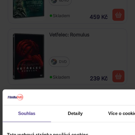
6DVD
Skladem
459 Kč
18.08.2023 od Jana ?*********
Vetřelec: Romulus
18.08.2023 od Drahomír K*****
DVD
25.09.2025 od Miroslav C.
15.12.2024 od Lukáš Nechvátal
Skladem
239 Kč
Indiana Jones a nástroj osudu
Souhlas
Detaily
Více o cooki
DVD
Na cestě -
Tato webová stránka používá cookies
Přijímáme na