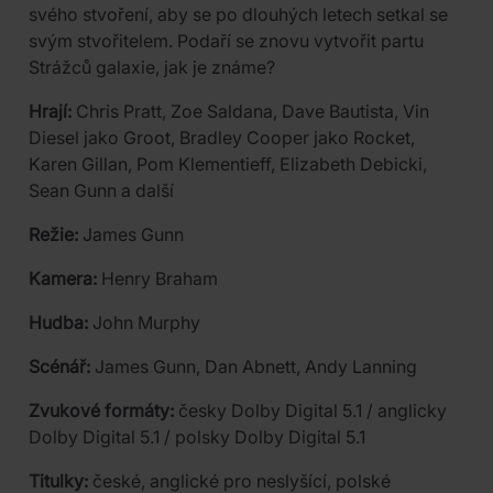
svého stvoření, aby se po dlouhých letech setkal se
svým stvořitelem. Podaří se znovu vytvořit partu
Strážců galaxie, jak je známe?
Hrají:
Chris Pratt, Zoe Saldana, Dave Bautista, Vin
Diesel jako Groot, Bradley Cooper jako Rocket,
Karen Gillan, Pom Klementieff, Elizabeth Debicki,
Sean Gunn a další
Režie:
James Gunn
Kamera:
Henry Braham
Hudba:
John Murphy
Scénář:
James Gunn, Dan Abnett, Andy Lanning
Zvukové formáty:
česky Dolby Digital 5.1 / anglicky
Dolby Digital 5.1 / polsky Dolby Digital 5.1
Titulky:
české, anglické pro neslyšící, polské