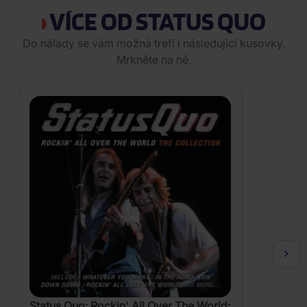
VÍCE OD STATUS QUO
Do nálady se vám možná trefí i následující kusovky.
Mrkněte na ně.
Status Quo: Rockin' All Over The World: