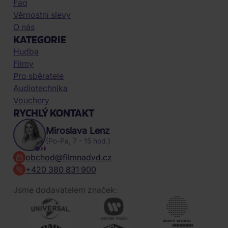
Faq
Věrnostní slevy
O nás
KATEGORIE
Hudba
Filmy
Pro sběratele
Audiotechnika
Vouchery
RYCHLÝ KONTAKT
Miroslava Lenz
(Po-Pa, 7 - 15 hod.)
obchod@filmnadvd.cz
+420 380 831 900
Jsme dodavatelem značek: