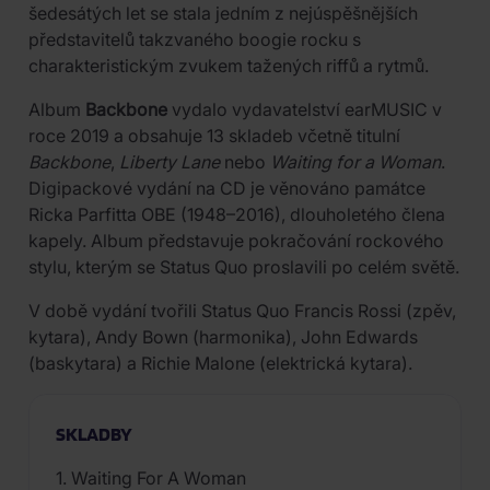
šedesátých let se stala jedním z nejúspěšnějších
představitelů takzvaného boogie rocku s
charakteristickým zvukem tažených riffů a rytmů.
Album
Backbone
vydalo vydavatelství earMUSIC v
roce 2019 a obsahuje 13 skladeb včetně titulní
Backbone
,
Liberty Lane
nebo
Waiting for a Woman
.
Digipackové vydání na CD je věnováno památce
Ricka Parfitta OBE (1948–2016), dlouholetého člena
kapely. Album představuje pokračování rockového
stylu, kterým se Status Quo proslavili po celém světě.
V době vydání tvořili Status Quo Francis Rossi (zpěv,
kytara), Andy Bown (harmonika), John Edwards
(baskytara) a Richie Malone (elektrická kytara).
SKLADBY
1. Waiting For A Woman