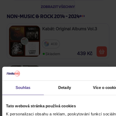
ZOBRAZIT VŠECHNY
NON-MUSIC & ROCK 2014 - 2024
Kabát: Original Albums Vol.3
4CD
439 Kč
Skladem
Mišík Vladimír: Vteřiny, měsíce a
roky
CD
Souhlas
Detaily
Více o cooki
385 Kč
Skladem
Tato webová stránka používá cookies
Linkin Park: From Zero (Coloured
K personalizaci obsahu a reklam, poskytování funkcí sociáln
Blue Vinyl)