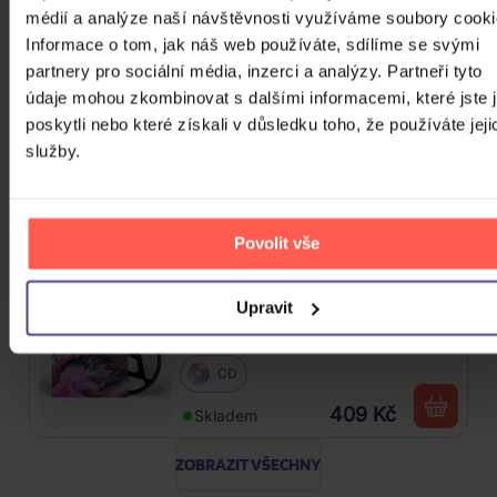
médií a analýze naší návštěvnosti využíváme soubory cooki
Vinyl
Informace o tom, jak náš web používáte, sdílíme se svými
partnery pro sociální média, inzerci a analýzy. Partneři tyto
589 Kč
Skladem
údaje mohou zkombinovat s dalšími informacemi, které jste 
poskytli nebo které získali v důsledku toho, že používáte jeji
Traktor: Jungle XXI
služby.
CD
309 Kč
Povolit vše
Skladem
Linkin Park: From Zero
Upravit
CD
409 Kč
Skladem
ZOBRAZIT VŠECHNY