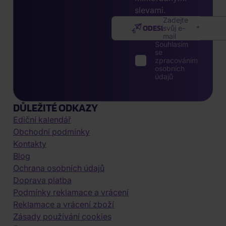
slevami.
Zadejte
ODESLAT
svůj e-
mail
Souhlasím
se
zpracováním
osobních
údajů
DŮLEŽITÉ ODKAZY
Ediční kalendář
Obchodní podmínky
Kontakty
Blog
Ochrana osobních údajů
Doprava platba
Podmínky reklamace a vrácení
Reklamace a vrácení zboží
Zásady používání cookies