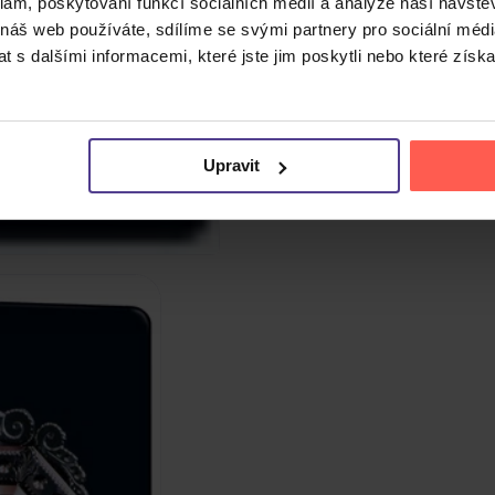
klam, poskytování funkcí sociálních médií a analýze naší návšt
 náš web používáte, sdílíme se svými partnery pro sociální média
 s dalšími informacemi, které jste jim poskytli nebo které získa
Upravit