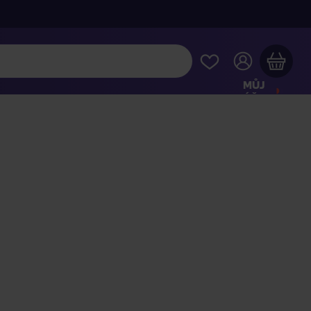
MŮJ
ÚČET
Váš nákupní košík je prázdný
HLÉDNĚTE SI NEJOBLÍBENĚJŠÍ PRODUKTY
kupte ještě za
2 000 Kč
a dopravu máte zdarma
Pokračovat v nákupu