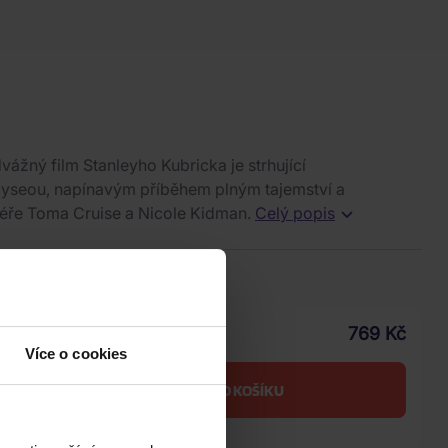
vážný film Stanleyho Kubricka je strhující
dyseou, napínavým příběhem plným tajemství a
éře Toma Cruise a Nicole Kidman.
Celý popis
ice
.2026
769 Kč
Vaše cena s DPH
Více o cookies
DO KOŠÍKU