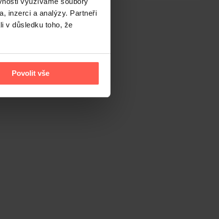
ěvnosti využíváme soubory
, inzerci a analýzy. Partneři
li v důsledku toho, že
Povolit vše