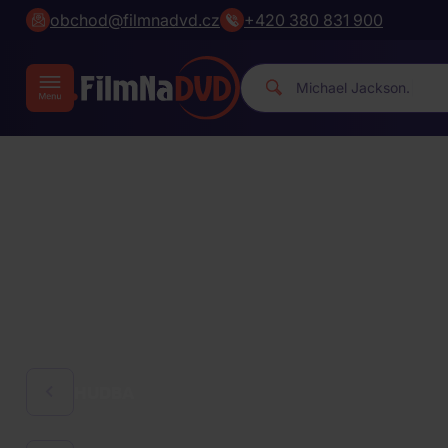
obchod@filmnadvd.cz
+420 380 831 900
|
HUDBA