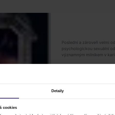
Poslední a zároveň velmi od
psychologickou sexuální o
významným milníkem v kari
Exped
Skladem
(4 ks)
10.08
Detaily
1
ks
á cookies