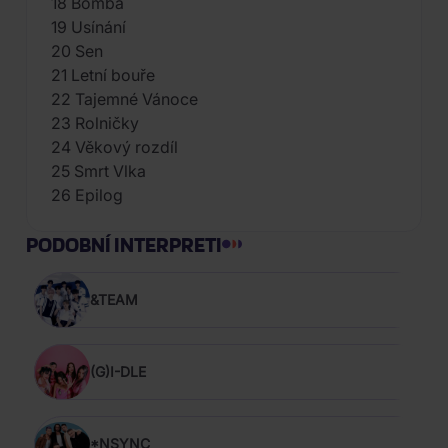
18 Bomba
19 Usínání
20 Sen
21 Letní bouře
22 Tajemné Vánoce
23 Rolničky
24 Věkový rozdíl
25 Smrt Vlka
26 Epilog
PODOBNÍ INTERPRETI
&TEAM
(G)I-DLE
*NSYNC