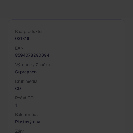
PARAMETRY PRODUKTU
Kód produktu
031316
EAN
8594073280084
Výrobce / Značka
Supraphon
Druh média
CD
Počet CD
1
Balení média
Plastový obal
Žánr