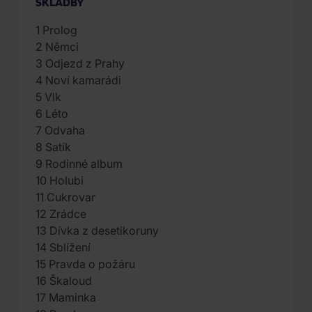
SKLADBY
1 Prolog
2 Němci
3 Odjezd z Prahy
4 Noví kamarádi
5 Vlk
6 Léto
7 Odvaha
8 Satík
9 Rodinné album
10 Holubi
11 Cukrovar
12 Zrádce
13 Dívka z desetikoruny
14 Sblížení
15 Pravda o požáru
16 Škaloud
17 Maminka