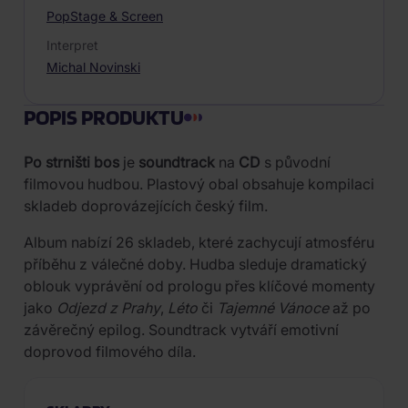
Pop
Stage & Screen
Interpret
Michal Novinski
POPIS PRODUKTU
Po strništi bos
je
soundtrack
na
CD
s původní
filmovou hudbou. Plastový obal obsahuje kompilaci
skladeb doprovázejících český film.
Album nabízí 26 skladeb, které zachycují atmosféru
příběhu z válečné doby. Hudba sleduje dramatický
oblouk vyprávění od prologu přes klíčové momenty
jako
Odjezd z Prahy
,
Léto
či
Tajemné Vánoce
až po
závěrečný epilog. Soundtrack vytváří emotivní
doprovod filmového díla.