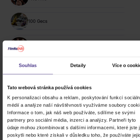
100 Gecs
-123 min.
Souhlas
Detaily
Více o cooki
The 1975
ZOBRAZIT VŠECHNY
Tato webová stránka používá cookies
VÍCE OD MICHAL
K personalizaci obsahu a reklam, poskytování funkcí sociáln
médií a analýze naší návštěvnosti využíváme soubory cooki
NOVINSKI
Informace o tom, jak náš web používáte, sdílíme se svými
partnery pro sociální média, inzerci a analýzy. Partneři tyto
Do nálady se vám možná trefí i následující kusovky.
údaje mohou zkombinovat s dalšími informacemi, které jste 
Mrkněte na ně.
poskytli nebo které získali v důsledku toho, že používáte jeji