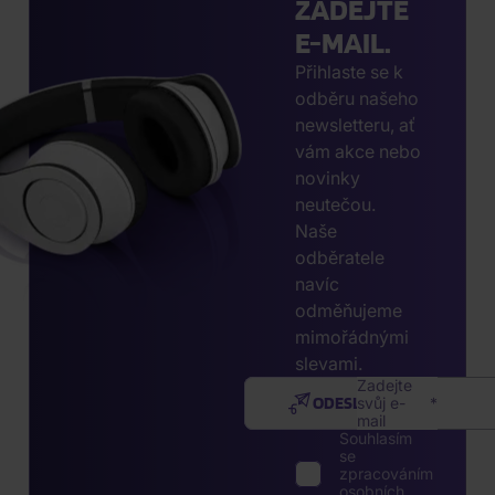
ZADEJTE
E-MAIL.
Přihlaste se k
odběru našeho
newsletteru, ať
vám akce nebo
novinky
neutečou.
Naše
odběratele
navíc
odměňujeme
mimořádnými
slevami.
Zadejte
ODESLAT
svůj e-
mail
Souhlasím
se
zpracováním
osobních