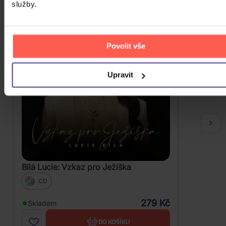
služby.
Povolit vše
Upravit
Bílá Lucie: Vzkaz pro Ježíška
CD
279 Kč
Skladem
DO KOŠÍKU