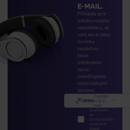
E-MAIL.
Přihlaste se k
odběru našeho
newsletteru, ať
vám akce nebo
novinky
neutečou.
Naše
odběratele
navíc
odměňujeme
mimořádnými
slevami.
Zadejte
ODESLAT
svůj e-
mail
Souhlasím
se
zpracováním
osobních
údajů