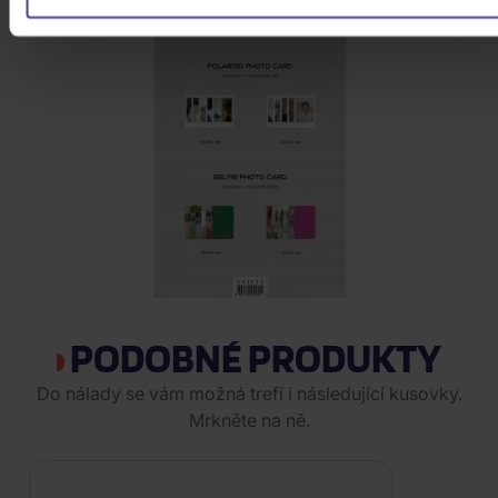
PODOBNÉ PRODUKTY
Do nálady se vám možná trefí i následující kusovky.
Mrkněte na ně.