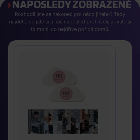
NAPOSLEDY ZOBRAZENÉ
Rozhodli jste se nakonec pro něco jiného? Tady
najdete, co jste si u nás naposled prohlíželi, abyste si
to mohli co nejdříve pořídit domů.