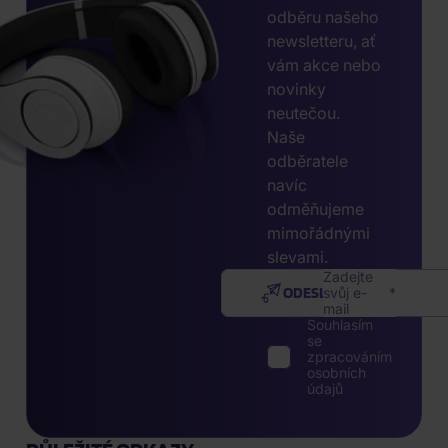
odběru našeho
newsletteru, ať
vám akce nebo
novinky
neutečou.
Naše
odběratele
navíc
odměňujeme
mimořádnými
slevami.
Zadejte
ODESLAT
svůj e-
mail
Souhlasím
se
zpracováním
osobních
údajů