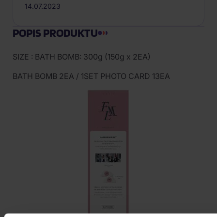
14.07.2023
POPIS PRODUKTU
SIZE : BATH BOMB: 300g (150g x 2EA)
BATH BOMB 2EA / 1SET PHOTO CARD 13EA