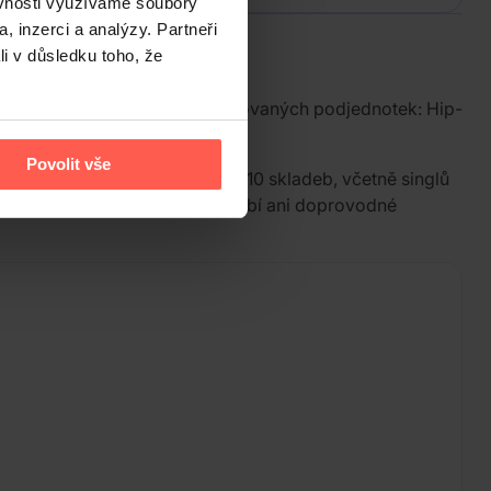
ěvnosti využíváme soubory
, inzerci a analýzy. Partneři
li v důsledku toho, že
e je rozdělena do tří specializovaných podjednotek: Hip-
ě hudby i choreografiích.
Povolit vše
pěchy skupiny. Deska obsahuje 10 skladeb, včetně singlů
nd
(Performance team). Nechybí ani doprovodné