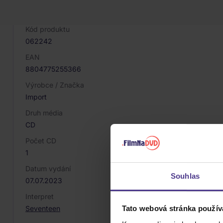
PARAMETRY PRODUKTU
Kód produktu
062242
EAN
8804775255366
Výrobce / Značka
Import
Druh média
CD
Počet CD
1
Datum vydání
Souhlas
07.07.2023
Interpret
Seventeen
Tato webová stránka použív