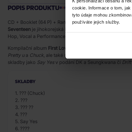
K personalizaci obsahu a re
POPIS PRODUKTU
cookie. Informace o tom, jak
tyto údaje mohou zkombinovat
CD + Booklet (64 P) + Random Photocard
používáte jejich služby.
Seventeen
je jihokorejská K-pop skupina založená agentu
Hop, Vocal a Performance team. Skupina je známá jako „s
Kompilační album
First Love & Letter
vyšlo v roce 2016 n
Pretty u
a
Chuck
, ale také speciální týmové verze hitů
Ad
skladby jako
Say Yes
v podání DK a Seungkwana či
Drif
SKLADBY
1. ??? (Chuck)
2. ???
3. ??? ??
4. ???
5. Say Yes
6. ????