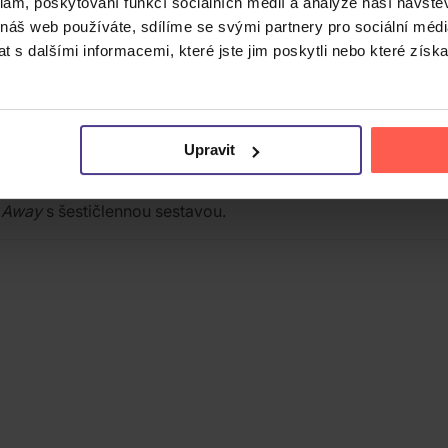
klam, poskytování funkcí sociálních médií a analýze naší návšt
 náš web používáte, sdílíme se svými partnery pro sociální média
 s dalšími informacemi, které jste jim poskytli nebo které získa
rou Pledis Entertainment v roce 2015. Třináctičlenná formac
elf-producing“ idol group, kde se členové podílejí na tvorb
Upravit
a CD u vydavatelství Pledis Entertainment a shrnuje rané ús
ore u
(Vocal team),
Mansae
(Hip-hop team) a
Shining Diamo
t Away
s šestičlennou sestavou.