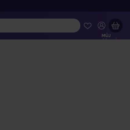
MŮJ
ÚČET
Váš nákupní košík je prázdný
HLÉDNĚTE SI NEJOBLÍBENĚJŠÍ PRODUKTY
kupte ještě za
2 000 Kč
a dopravu máte zdarma
Pokračovat v nákupu