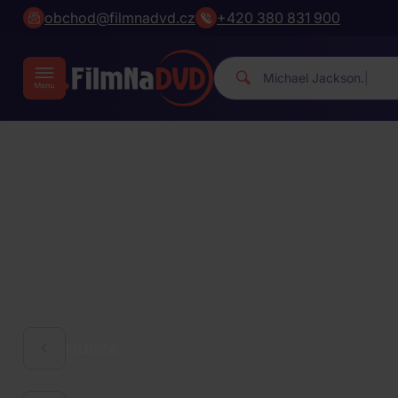
obchod@filmnadvd.cz
+420 380 831 900
|
HUDBA