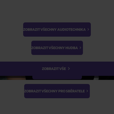
ZOBRAZIT VŠECHNY AUDIOTECHNIKA
BTS
ŽÁDOST O TELEFONICKOU OBJEDNÁVKU
Light Stick & Keyring
ZOBRAZIT VŠECHNY HUDBA
Stray Kids
Parametry produktu
ZOBRAZIT VŠE
Popis produktu
ZOBRAZIT VŠECHNY FILMY
Hodnocení
ZOBRAZIT VŠECHNY PRO SBĚRATELE