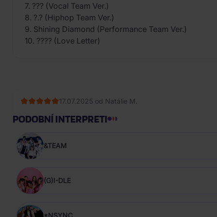
7. ??? (Vocal Team Ver.)
8. ?.? (Hiphop Team Ver.)
9. Shining Diamond (Performance Team Ver.)
10. ???? (Love Letter)
17.07.2025 od Natálie M.
PODOBNÍ INTERPRETI
&TEAM
(G)I-DLE
*NSYNC