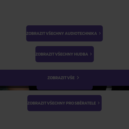
ZOBRAZIT VŠECHNY AUDIOTECHNIKA
BTS
ŽÁDOST O TELEFONICKOU OBJEDNÁVKU
Light Stick & Keyring
ZOBRAZIT VŠECHNY HUDBA
Stray Kids
Parametry produktu
ZOBRAZIT VŠE
Popis produktu
ZOBRAZIT VŠECHNY FILMY
ZOBRAZIT VŠECHNY PRO SBĚRATELE