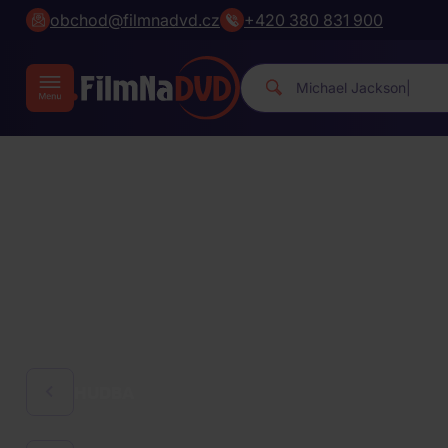
obchod@filmnadvd.cz
+420 380 831 900
Michael
|
HUDBA