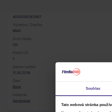
021541
EAN
4050538383997
Výrobce / Značka
BMG
Druh média
CD
Počet CD
1
Datum vydání
11.05.2018
Žánr
Rock
Souhlas
Interpret
Sevendust
Tato webová stránka použív