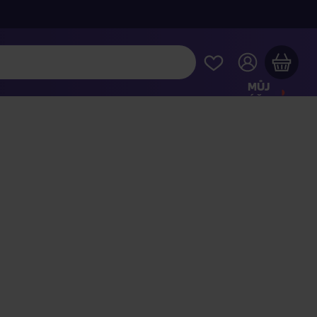
MŮJ
ÚČET
Váš nákupní košík je prázdný
HLÉDNĚTE SI NEJOBLÍBENĚJŠÍ PRODUKTY
kupte ještě za
2 000 Kč
a dopravu máte zdarma
Pokračovat v nákupu