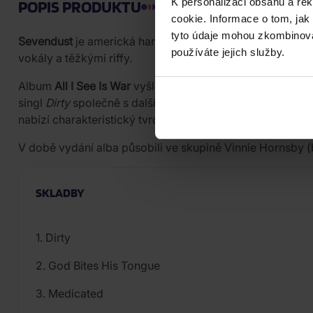
K personalizaci obsahu a re
POPIS PRODUKTU
cookie. Informace o tom, jak
tyto údaje mohou zkombinovat
Sevendust
je americká hard rocková skupina z Atlanty, Ge
používáte jejich služby.
vokály a těžkými riffy.
Album
All I See Is War
vyšlo 11. května 2018 u vydavatels
singl
Dirty
společně s dalšími propagačními skladbami
N
nabízí charakteristický tvrdý zvuk s přídechem alternativ
V době vydání alba působili ve skupině Vinnie Hornsby (
SKLADBY
1. Dirty
2. God Bites His Tongue
3. Medicated