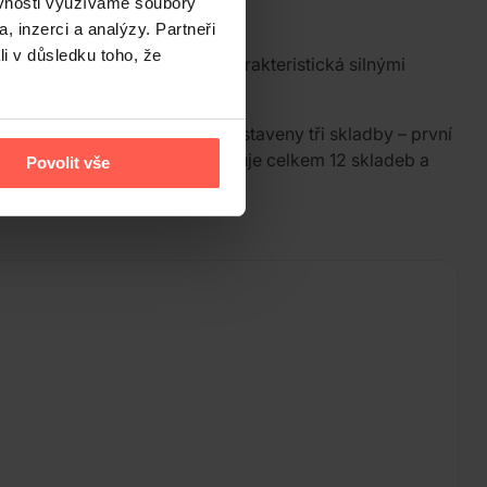
ěvnosti využíváme soubory
, inzerci a analýzy. Partneři
li v důsledku toho, že
u metalem. Jejich hudba je charakteristická silnými
 před plným vydáním byly představeny tři skladby – první
orgiven
a
Risen
. Album obsahuje celkem 12 skladeb a
Povolit vše