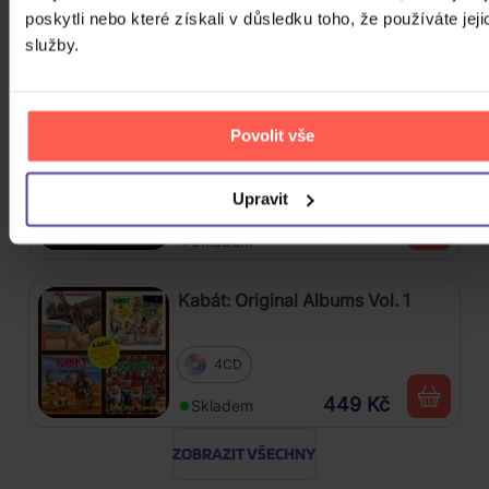
poskytli nebo které získali v důsledku toho, že používáte jeji
CD
služby.
649 Kč
Skladem
Stray Kids: SKZHOP HIPTAPE(合
Povolit vše
Hop) (SKZHOP Version)
Upravit
CD
649 Kč
Skladem
Kabát: Original Albums Vol. 1
4CD
449 Kč
Skladem
ZOBRAZIT VŠECHNY