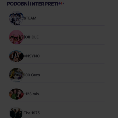
PODOBNÍ INTERPRETI
&TEAM
(G)I-DLE
*NSYNC
100 Gecs
-123 min.
The 1975