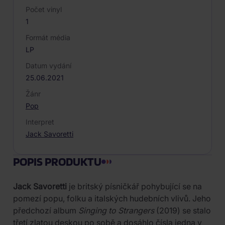
Počet vinyl
1
Formát média
LP
Datum vydání
25.06.2021
Žánr
Pop
Interpret
Jack Savoretti
POPIS PRODUKTU
Jack Savoretti
je britský písničkář pohybující se na
pomezí popu, folku a italských hudebních vlivů. Jeho
předchozí album
Singing to Strangers
(2019) se stalo
třetí zlatou deskou po sobě a dosáhlo čísla jedna v