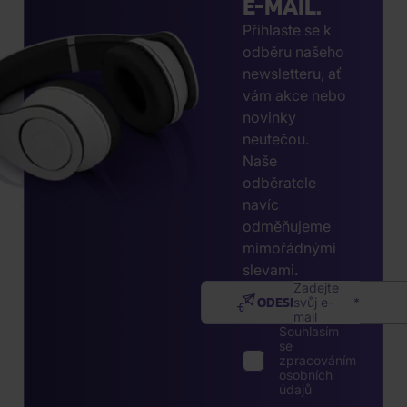
E-MAIL.
Přihlaste se k
odběru našeho
newsletteru, ať
vám akce nebo
novinky
neutečou.
Naše
odběratele
navíc
odměňujeme
mimořádnými
slevami.
Zadejte
ODESLAT
svůj e-
mail
Souhlasím
se
zpracováním
osobních
údajů