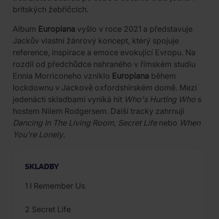
britských žebříčcích.
Album
Europiana
vyšlo v roce 2021 a představuje
Jackův vlastní žánrový koncept, který spojuje
reference, inspirace a emoce evokující Evropu. Na
rozdíl od předchůdce nahraného v římském studiu
Ennia Morriconeho vzniklo
Europiana
během
lockdownu v Jackově oxfordshirském domě. Mezi
jedenácti skladbami vyniká hit
Who's Hurting Who
s
hostem Nilem Rodgersem. Další tracky zahrnují
Dancing In The Living Room
,
Secret Life
nebo
When
You're Lonely
.
SKLADBY
1 I Remember Us
2 Secret Life