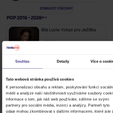
ZOBRAZIT VŠECHNY
POP 2016 - 2026
Bílá Lucie: Vzkaz pro Ježíška
CD
279 Kč
Skladem
Souhlas
Detaily
Více o cooki
Gott Karel: Snění o Vánocích
Tato webová stránka používá cookies
3CD
K personalizaci obsahu a reklam, poskytování funkcí sociáln
399 Kč
Skladem
médií a analýze naší návštěvnosti využíváme soubory cooki
Informace o tom, jak náš web používáte, sdílíme se svými
Katseye: Beautiful Chaos
partnery pro sociální média, inzerci a analýzy. Partneři tyto
údaje mohou zkombinovat s dalšími informacemi, které jste 