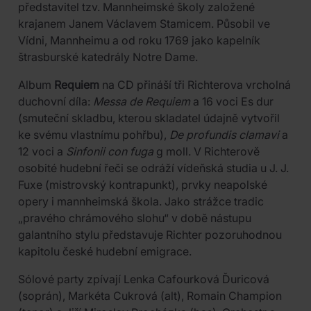
představitel tzv. Mannheimské školy založené
krajanem Janem Václavem Stamicem. Působil ve
Vídni, Mannheimu a od roku 1769 jako kapelník
štrasburské katedrály Notre Dame.
Album
Requiem
na CD přináší tři Richterova vrcholná
duchovní díla:
Messa de Requiem
a 16 voci Es dur
(smuteční skladbu, kterou skladatel údajně vytvořil
ke svému vlastnímu pohřbu),
De profundis clamavi
a
12 voci a
Sinfonii con fuga
g moll. V Richterově
osobité hudební řeči se odráží vídeňská studia u J. J.
Fuxe (mistrovský kontrapunkt), prvky neapolské
opery i mannheimská škola. Jako strážce tradic
„pravého chrámového slohu“ v době nástupu
galantního stylu představuje Richter pozoruhodnou
kapitolu české hudební emigrace.
Sólové party zpívají Lenka Cafourková Ďuricová
(soprán), Markéta Cukrová (alt), Romain Champion