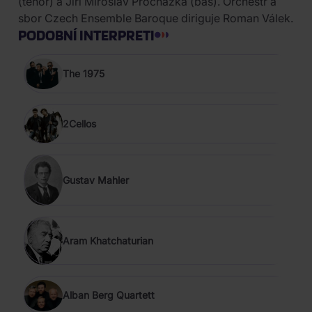
(tenor) a Jiří Miroslav Procházka (bas). Orchestr a
sbor Czech Ensemble Baroque diriguje Roman Válek.
PODOBNÍ INTERPRETI
The 1975
2Cellos
Gustav Mahler
Aram Khatchaturian
Alban Berg Quartett