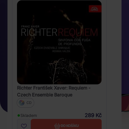
Richter František Xaver: Requiem -
Czech Ensemble Baroque
CD
289 Kč
Skladem
DO KOŠÍKU