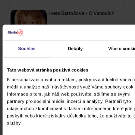
Iveta Bartošová - O Vanocích
CD
179 Kč
Skladem
Souhlas
Detaily
Více o cooki
Lenka Filipová: Best Of
Tato webová stránka používá cookies
3CD
K personalizaci obsahu a reklam, poskytování funkcí sociáln
379 Kč
médií a analýze naší návštěvnosti využíváme soubory cooki
Skladem
Informace o tom, jak náš web používáte, sdílíme se svými
partnery pro sociální média, inzerci a analýzy. Partneři tyto
Zimmer Hans: The World of Hans
údaje mohou zkombinovat s dalšími informacemi, které jste 
Zimmer: A Symphonic
poskytli nebo které získali v důsledku toho, že používáte jeji
Celebration
služby.
3Vinyl
759 Kč
Skladem