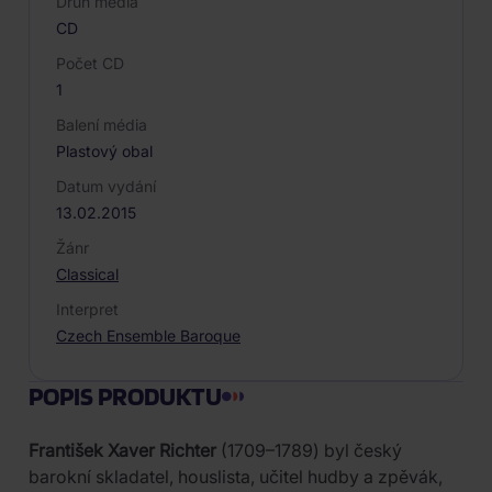
Druh média
CD
Počet CD
1
Balení média
Plastový obal
Datum vydání
13.02.2015
Žánr
Classical
Interpret
Czech Ensemble Baroque
POPIS PRODUKTU
František Xaver Richter
(1709–1789) byl český
barokní skladatel, houslista, učitel hudby a zpěvák,