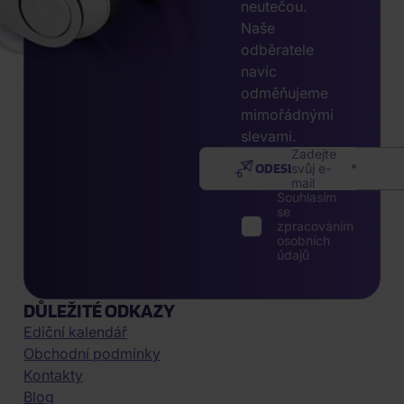
neutečou.
Naše
odběratele
navíc
odměňujeme
mimořádnými
slevami.
Zadejte
ODESLAT
svůj e-
mail
Souhlasím
se
zpracováním
osobních
údajů
DŮLEŽITÉ ODKAZY
Ediční kalendář
Obchodní podmínky
Kontakty
Blog