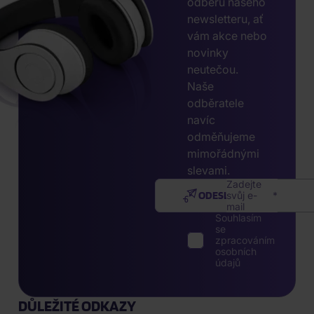
odběru našeho
newsletteru, ať
vám akce nebo
novinky
neutečou.
Naše
odběratele
navíc
odměňujeme
mimořádnými
slevami.
Zadejte
ODESLAT
svůj e-
mail
Souhlasím
se
zpracováním
osobních
údajů
DŮLEŽITÉ ODKAZY