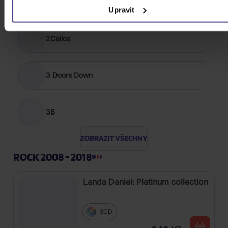
The 1975
Upravit
2Cellos
3 Doors Down
3B
ZOBRAZIT VŠECHNY
ROCK 2008 - 2018
Landa Daniel: Platinum collection
3CD