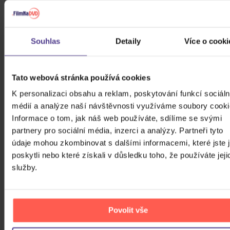
6. Tatters (Lp Version)
7. Future Farmers Of America (Lp Version)
8. Turning Time Around (Lp Version)
Souhlas
Detaily
Více o cooki
9. White Prism (Lp Version)
10. Rock Minuet (Lp Version)
11. Baton Rouge (Lp Version)
Tato webová stránka používá cookies
12. Like A Possum (Lp Version)
13. Rouge (Lp Version)
K personalizaci obsahu a reklam, poskytování funkcí sociáln
14. Big Sky (Lp Version)
médií a analýze naší návštěvnosti využíváme soubory cooki
Informace o tom, jak náš web používáte, sdílíme se svými
PODOBNÍ INTERPRETI
partnery pro sociální média, inzerci a analýzy. Partneři tyto
údaje mohou zkombinovat s dalšími informacemi, které jste 
poskytli nebo které získali v důsledku toho, že používáte jeji
100°C
služby.
-123 min.
Povolit vše