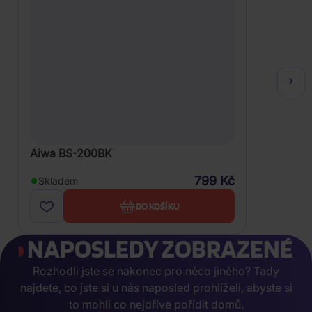
Aiwa BS-200BK
799 Kč
Skladem
DO KOŠÍKU
NAPOSLEDY ZOBRAZENÉ
Rozhodli jste se nakonec pro něco jiného? Tady
najdete, co jste si u nás naposled prohlíželi, abyste si
to mohli co nejdříve pořídit domů.