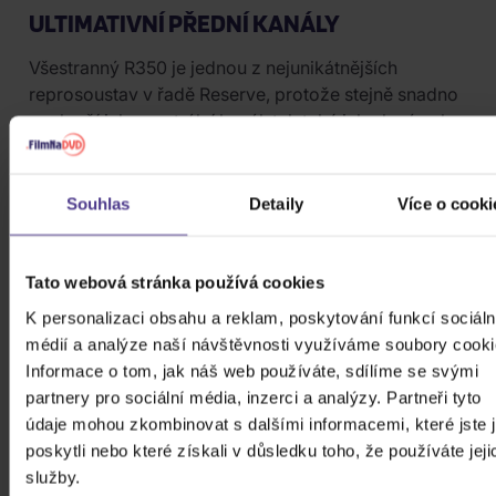
ULTIMATIVNÍ PŘEDNÍ KANÁLY
Všestranný R350 je jednou z nejunikátnějších
reprosoustav v řadě Reserve, protože stejně snadno
poslouží jako centrální kanál, tak také jako levý nebo
pravý kanál, je-li to potřeba. Prostě jen otočte
reprosoustavu na výšku a získáte levý a nebo pravý
reproduktor s vícero měniči. Protože lze R350
Souhlas
Detaily
Více o cooki
namontovat na zeď, můžete využít flexibilního
umístění na přední nebo zadní zdi.
Tato webová stránka používá cookies
Technické specifikace:
K personalizaci obsahu a reklam, poskytování funkcí sociáln
Vysokotónový reproduktor: 1" Ring Radiator
médií a analýze naší návštěvnosti využíváme soubory cooki
Informace o tom, jak náš web používáte, sdílíme se svými
Středotónový reproduktor: 4x 4” Turbínové
partnery pro sociální média, inzerci a analýzy. Partneři tyto
membrány
údaje mohou zkombinovat s dalšími informacemi, které jste 
poskytli nebo které získali v důsledku toho, že používáte jeji
Basový reproduktor: -
služby.