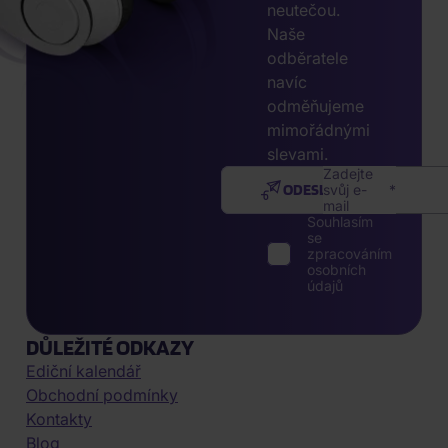
neutečou.
Naše
odběratele
navíc
odměňujeme
mimořádnými
slevami.
Zadejte
ODESLAT
svůj e-
mail
Souhlasím
se
zpracováním
osobních
údajů
DŮLEŽITÉ ODKAZY
Ediční kalendář
Obchodní podmínky
Kontakty
Blog