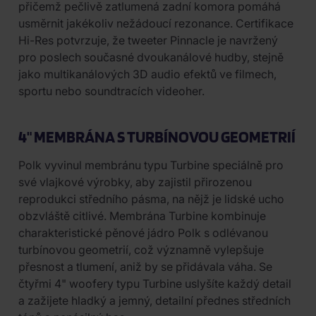
přičemž pečlivě zatlumená zadní komora pomáhá
usměrnit jakékoliv nežádoucí rezonance. Certifikace
Hi-Res potvrzuje, že tweeter Pinnacle je navržený
pro poslech současné dvoukanálové hudby, stejně
jako multikanálových 3D audio efektů ve filmech,
sportu nebo soundtracích videoher.
4" MEMBRÁNA S TURBÍNOVOU GEOMETRIÍ
Polk vyvinul membránu typu Turbine speciálně pro
své vlajkové výrobky, aby zajistil přirozenou
reprodukci středního pásma, na nějž je lidské ucho
obzvláště citlivé. Membrána Turbine kombinuje
charakteristické pěnové jádro Polk s odlévanou
turbínovou geometrií, což významně vylepšuje
přesnost a tlumení, aniž by se přidávala váha. Se
čtyřmi 4" woofery typu Turbine uslyšíte každý detail
a zažijete hladký a jemný, detailní přednes středních