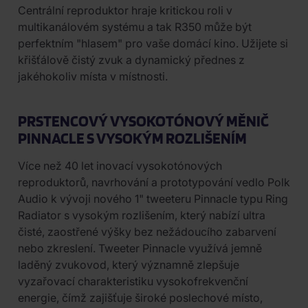
Centrální reproduktor hraje kritickou roli v
multikanálovém systému a tak R350 může být
perfektním "hlasem" pro vaše domácí kino. Užijete si
křišťálově čistý zvuk a dynamický přednes z
jakéhokoliv místa v místnosti.
PRSTENCOVÝ VYSOKOTÓNOVÝ MĚNIČ
PINNACLE S VYSOKÝM ROZLIŠENÍM
Více než 40 let inovací vysokotónových
reproduktorů, navrhování a prototypování vedlo Polk
Audio k vývoji nového 1" tweeteru Pinnacle typu Ring
Radiator s vysokým rozlišením, který nabízí ultra
čisté, zaostřené výšky bez nežádoucího zabarvení
nebo zkreslení. Tweeter Pinnacle využívá jemně
laděný zvukovod, který významně zlepšuje
vyzařovací charakteristiku vysokofrekvenční
energie, čímž zajišťuje široké poslechové místo,