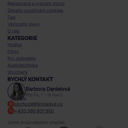
Reklamace a vrácení zboží
Zásady používání cookies
Faq
Věrnostní slevy
O nás
KATEGORIE
Hudba
Filmy
Pro sběratele
Audiotechnika
Vouchery
RYCHLÝ KONTAKT
Barbora Danielová
(Po-Pa, 7 - 15 hod.)
obchod@filmnadvd.cz
+420 380 831 900
Jsme dodavatelem značek: