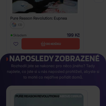
Pure Reason Revolution: Eupnea
CD
199 Kč
Skladem
DO KOŠÍKU
NAPOSLEDY ZOBRAZENÉ
Rozhodli jste se nakonec pro něco jiného? Tady
najdete, co jste si u nás naposled prohlíželi, abyste si
to mohli co nejdříve pořídit domů.