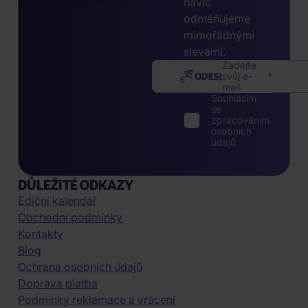
navíc
odměňujeme
mimořádnými
slevami.
Zadejte
ODESLAT
svůj e-
mail
Souhlasím
se
zpracováním
osobních
údajů
DŮLEŽITÉ ODKAZY
Ediční kalendář
Obchodní podmínky
Kontakty
Blog
Ochrana osobních údajů
Doprava platba
Podmínky reklamace a vrácení