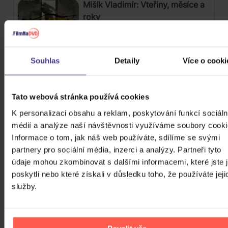
Mišík Vladimír: Vteřiny, měsíce a
roky
CD
385 Kč
Skladem
Souhlas
Detaily
Více o cooki
Linkin Park: From Zero (Coloured
Blue Vinyl)
Tato webová stránka používá cookies
K personalizaci obsahu a reklam, poskytování funkcí sociáln
Vinyl
médií a analýze naší návštěvnosti využíváme soubory cooki
589 Kč
Skladem
Informace o tom, jak náš web používáte, sdílíme se svými
partnery pro sociální média, inzerci a analýzy. Partneři tyto
Katseye: Beautiful Chaos
údaje mohou zkombinovat s dalšími informacemi, které jste 
poskytli nebo které získali v důsledku toho, že používáte jeji
služby.
CD
649 Kč
Skladem