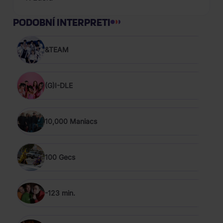
PODOBNÍ INTERPRETI
&TEAM
(G)I-DLE
10,000 Maniacs
100 Gecs
-123 min.