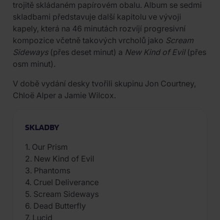
trojitě skládaném papírovém obalu. Album se sedmi
skladbami představuje další kapitolu ve vývoji
kapely, která na 46 minutách rozvíjí progresivní
kompozice včetně takových vrcholů jako
Scream
Sideways
(přes deset minut) a
New Kind of Evil
(přes
osm minut).
V době vydání desky tvořili skupinu Jon Courtney,
Chloë Alper a Jamie Wilcox.
SKLADBY
1. Our Prism
2. New Kind of Evil
3. Phantoms
4. Cruel Deliverance
5. Scream Sideways
6. Dead Butterfly
7. Lucid