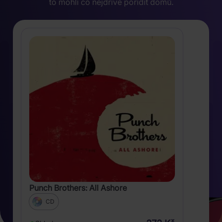
to mohli co nejdříve pořídit domů.
Punch Brothers: All Ashore
CD