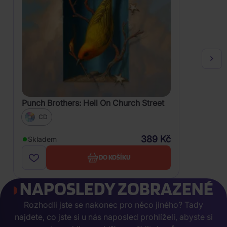
Punch Brothers: Hell On Church Street
CD
389 Kč
Skladem
DO KOŠÍKU
NAPOSLEDY ZOBRAZENÉ
Rozhodli jste se nakonec pro něco jiného? Tady
najdete, co jste si u nás naposled prohlíželi, abyste si