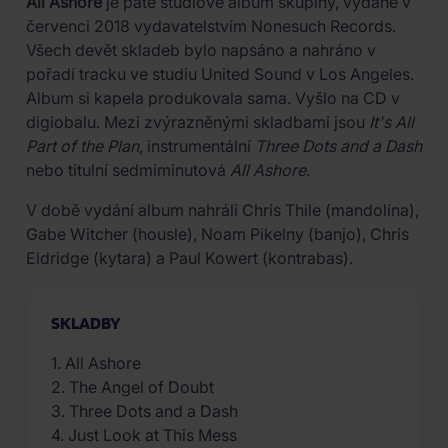
All Ashore
je páté studiové album skupiny, vydané v
červenci 2018 vydavatelstvím Nonesuch Records.
Všech devět skladeb bylo napsáno a nahráno v
pořadí tracku ve studiu United Sound v Los Angeles.
Album si kapela produkovala sama. Vyšlo na CD v
digiobalu. Mezi zvýrazněnými skladbami jsou
It's All
Part of the Plan
, instrumentální
Three Dots and a Dash
nebo titulní sedmiminutová
All Ashore
.
V době vydání album nahráli Chris Thile (mandolína),
Gabe Witcher (housle), Noam Pikelny (banjo), Chris
Eldridge (kytara) a Paul Kowert (kontrabas).
SKLADBY
1. All Ashore
2. The Angel of Doubt
3. Three Dots and a Dash
4. Just Look at This Mess