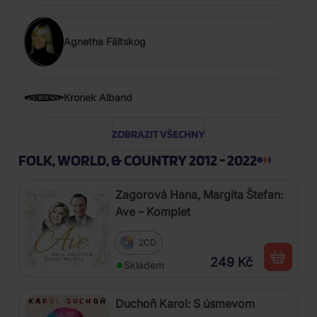
Agnetha Fältskog
Kronek Alband
ZOBRAZIT VŠECHNY
FOLK, WORLD, & COUNTRY 2012 - 2022
Zagorová Hana, Margita Štefan:
Ave – Komplet
2CD
249 Kč
Skladem
Duchoň Karol: S úsmevom