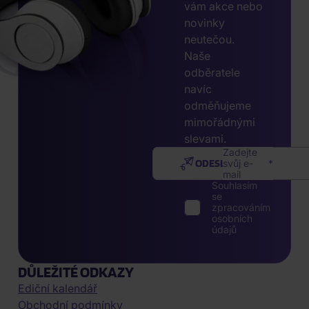
vám akce nebo
novinky
neutečou.
Naše
odběratele
navíc
odměňujeme
mimořádnými
slevami.
Zadejte
ODESLAT
svůj e-
mail
Souhlasím
se
zpracováním
osobních
údajů
DŮLEŽITÉ ODKAZY
Ediční kalendář
Obchodní podmínky