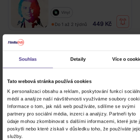
Vinyl
449 Kč
Do 1 až 2 týdnů
Gott Karel: Singly / 300 písní z let
1962-2019
Souhlas
Detaily
Více o cooki
15CD
629 Kč
Skladem
Tato webová stránka používá cookies
Mládek Ivan: Jožin z bažin a
K personalizaci obsahu a reklam, poskytování funkcí sociáln
dalších 80 písní
médií a analýze naší návštěvnosti využíváme soubory cooki
Informace o tom, jak náš web používáte, sdílíme se svými
3CD
partnery pro sociální média, inzerci a analýzy. Partneři tyto
309 Kč
údaje mohou zkombinovat s dalšími informacemi, které jste 
Skladem
poskytli nebo které získali v důsledku toho, že používáte jeji
služby.
Gott Karel: Bílé Vánoce (Reedice