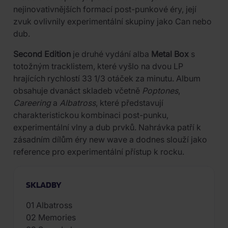
nejinovativnějších formací post-punkové éry, její
zvuk ovlivnily experimentální skupiny jako Can nebo
dub.
Second Edition
je druhé vydání alba
Metal Box
s
totožným tracklistem, které vyšlo na dvou LP
hrajících rychlostí 33 1/3 otáček za minutu. Album
obsahuje dvanáct skladeb včetně
Poptones
,
Careering
a
Albatross
, které představují
charakteristickou kombinaci post-punku,
experimentální vlny a dub prvků. Nahrávka patří k
zásadním dílům éry new wave a dodnes slouží jako
reference pro experimentální přístup k rocku.
SKLADBY
01 Albatross
02 Memories