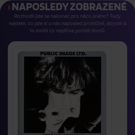
NAPOSLEDY ZOBRAZENÉ
Rozhodli jste se nakonec pro něco jiného? Tady
najdete, co jste si u nás naposled prohlíželi, abyste si
to mohli co nejdříve pořídit domů.