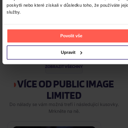
Vinyl
poskytli nebo které získali v důsledku toho, že používáte jeji
589 Kč
Skladem
služby.
Traktor: Jungle XXI
Povolit vše
CD
Upravit
309 Kč
Skladem
ZOBRAZIT VŠECHNY
VÍCE OD PUBLIC IMAGE
LIMITED
Do nálady se vám možná trefí i následující kusovky.
Mrkněte na ně.