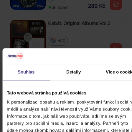
289 Kč
Skladem
Kabát: Original Albums Vol.3
4CD
439 Kč
Skladem
Mišík Vladimír: Vteřiny, měsíce a
Souhlas
Detaily
Více o cooki
roky
CD
Tato webová stránka používá cookies
385 Kč
Skladem
K personalizaci obsahu a reklam, poskytování funkcí sociáln
médií a analýze naší návštěvnosti využíváme soubory cooki
Linkin Park: From Zero (Coloured
Informace o tom, jak náš web používáte, sdílíme se svými
Blue Vinyl)
partnery pro sociální média, inzerci a analýzy. Partneři tyto
údaje mohou zkombinovat s dalšími informacemi, které jste 