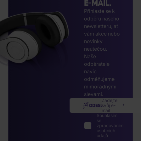
E-MAIL.
Přihlaste se k
odběru našeho
newsletteru, ať
vám akce nebo
novinky
neutečou.
Naše
odběratele
navíc
odměňujeme
mimořádnými
slevami.
Zadejte
ODESLAT
svůj e-
mail
Souhlasím
se
zpracováním
osobních
údajů