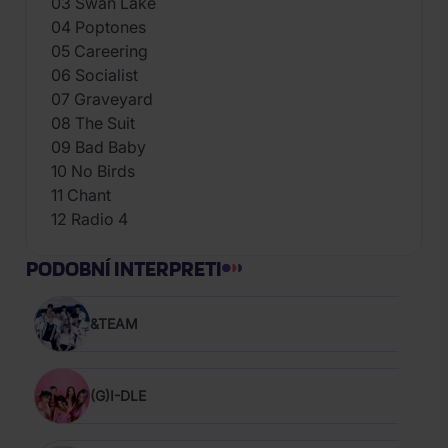
03 Swan Lake
04 Poptones
05 Careering
06 Socialist
07 Graveyard
08 The Suit
09 Bad Baby
10 No Birds
11 Chant
12 Radio 4
PODOBNÍ INTERPRETI
&TEAM
(G)I-DLE