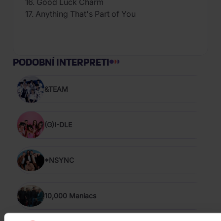
16. Good Luck Charm
17. Anything That's Part of You
PODOBNÍ INTERPRETI
&TEAM
(G)I-DLE
*NSYNC
10,000 Maniacs