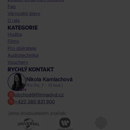
Faq
Věrnostní slevy
O nás
KATEGORIE
Hudba
Filmy
Pro sběratele
Audiotechnika
Vouchery
RYCHLÝ KONTAKT
Nikola Kamlachová
(Po-Pa, 7 - 15 hod.)
obchod@filmnadvd.cz
+420 380 831 900
Jsme dodavatelem značek: