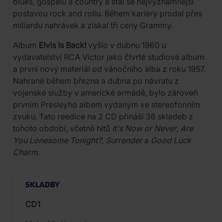
blues, gospelu a country a stal se nejvýznamnější
postavou rock and rollu. Během kariéry prodal přes
miliardu nahrávek a získal tři ceny Grammy.
Album
Elvis Is Back!
vyšlo v dubnu 1960 u
vydavatelství RCA Victor jako čtvrté studiové album
a první nový materiál od vánočního alba z roku 1957.
Nahrané během března a dubna po návratu z
vojenské služby v americké armádě, bylo zároveň
prvním Presleyho albem vydaným ve stereofonním
zvuku. Tato reedice na 2 CD přináší 36 skladeb z
tohoto období, včetně hitů
It's Now or Never
,
Are
You Lonesome Tonight?
,
Surrender
a
Good Luck
Charm
.
SKLADBY
CD1