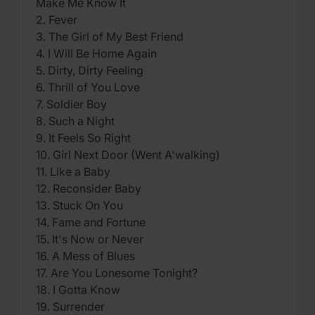
Make Me Know It
2. Fever
3. The Girl of My Best Friend
4. I Will Be Home Again
5. Dirty, Dirty Feeling
6. Thrill of You Love
7. Soldier Boy
8. Such a Night
9. It Feels So Right
10. Girl Next Door (Went A'walking)
11. Like a Baby
12. Reconsider Baby
13. Stuck On You
14. Fame and Fortune
15. It's Now or Never
16. A Mess of Blues
17. Are You Lonesome Tonight?
18. I Gotta Know
19. Surrender