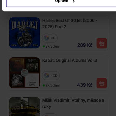
Upravit
399 Kč
Skladem
Harlej: Best Of 30 let (2006 -
2025) Part 2
CD
289 Kč
Skladem
Kabát: Original Albums Vol.3
4CD
439 Kč
Skladem
Mišík Vladimír: Vteřiny, měsíce a
roky