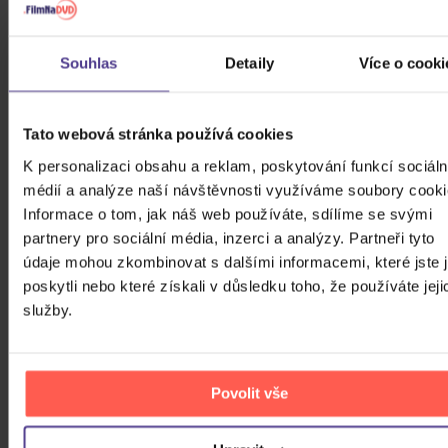
100 Gecs
Souhlas
Detaily
Více o cooki
-123 min.
Tato webová stránka používá cookies
ZOBRAZIT VŠECHNY
K personalizaci obsahu a reklam, poskytování funkcí sociáln
BLUES, POP & ROCK 2017 - 2026
médií a analýze naší návštěvnosti využíváme soubory cooki
Informace o tom, jak náš web používáte, sdílíme se svými
Bílá Lucie: Vzkaz pro Ježíška
partnery pro sociální média, inzerci a analýzy. Partneři tyto
údaje mohou zkombinovat s dalšími informacemi, které jste 
poskytli nebo které získali v důsledku toho, že používáte jeji
CD
služby.
279 Kč
Skladem
Gott Karel: Snění o Vánocích
Povolit vše
3CD