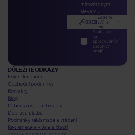
mimořádnými
slevami.
Zadejte
ODESLAT
svůj e-
mail
Souhlasím
se
zpracováním
osobních
údajů
DŮLEŽITÉ ODKAZY
Ediční kalendář
Obchodní podmínky
Kontakty
Blog
Ochrana osobních údajů
Doprava platba
Podmínky reklamace a vrácení
Reklamace a vrácení zboží
Zásady používání cookies