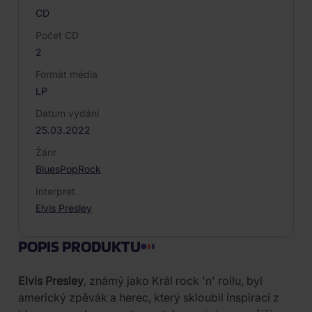
CD
Počet CD
2
Formát média
LP
Datum vydání
25.03.2022
Žánr
Blues
Pop
Rock
Interpret
Elvis Presley
POPIS PRODUKTU
Elvis Presley
, známý jako Král rock 'n' rollu, byl
americký zpěvák a herec, který skloubil inspiraci z