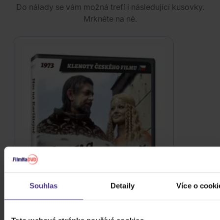
Do nálady se vám možná trefí i následující kusovky.
Mrkněte na ně.
Souhlas
Detaily
Více o cooki