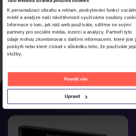
Tato webová stránka používá cookies
K personalizaci obsahu a reklam, poskytování funkcí sociáln
médií a analýze naší návštěvnosti využíváme soubory cooki
Noc na Karlštejně (Remasterovaná
Informace o tom, jak náš web používáte, sdílíme se svými
verze)
partnery pro sociální média, inzerci a analýzy. Partneři tyto
DVD
údaje mohou zkombinovat s dalšími informacemi, které jste 
poskytli nebo které získali v důsledku toho, že používáte jeji
89 Kč
Skladem
služby.
DO KOŠÍKU
NAPOSLEDY ZOBRAZENÉ
Povolit vše
Rozhodli jste se nakonec pro něco jiného? Tady
Upravit
najdete, co jste si u nás naposled prohlíželi, abyste si
to mohli co nejdříve pořídit domů.