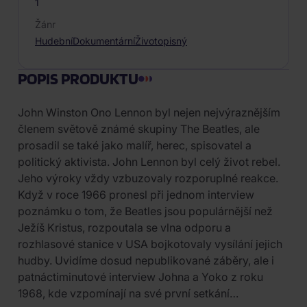
1
Žánr
Hudební
Dokumentární
Životopisný
POPIS PRODUKTU
John Winston Ono Lennon byl nejen nejvýraznějším
členem světově známé skupiny The Beatles, ale
prosadil se také jako malíř, herec, spisovatel a
politický aktivista. John Lennon byl celý život rebel.
Jeho výroky vždy vzbuzovaly rozporuplné reakce.
Když v roce 1966 pronesl při jednom interview
poznámku o tom, že Beatles jsou populárnější než
Ježíš Kristus, rozpoutala se vlna odporu a
rozhlasové stanice v USA bojkotovaly vysílání jejich
hudby. Uvidíme dosud nepublikované záběry, ale i
patnáctiminutové interview Johna a Yoko z roku
1968, kde vzpomínají na své první setkání…