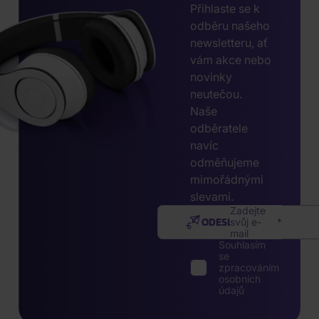
Přihlaste se k
odběru našeho
newsletteru, ať
vám akce nebo
novinky
neutečou.
Naše
odběratele
navíc
odměňujeme
mimořádnými
slevami.
Zadejte
ODESLAT
svůj e-
mail
Souhlasím
se
zpracováním
osobních
údajů