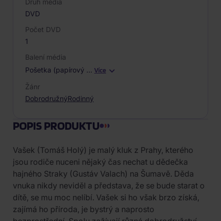
Druh média
DVD
Počet DVD
1
Balení média
Pošetka (papírový
…
Více
Žánr
Dobrodružný
Rodinný
POPIS PRODUKTU
Vašek (Tomáš Holý) je malý kluk z Prahy, kterého
jsou rodiče nuceni nějaký čas nechat u dědečka
hajného Straky (Gustáv Valach) na Šumavě. Děda
vnuka nikdy neviděl a představa, že se bude starat o
dítě, se mu moc nelíbí. Vašek si ho však brzo získá,
zajímá ho příroda, je bystrý a naprosto