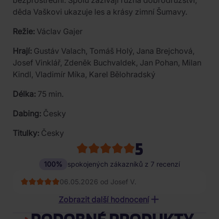
bezprostřední. Spolu zažívají různá dobrodružství,
děda Vaškovi ukazuje les a krásy zimní Šumavy.
Režie:
Václav Gajer
Hrají:
Gustáv Valach, Tomáš Holý, Jana Brejchová,
Josef Vinklář, Zdeněk Buchvaldek, Jan Pohan, Milan
Kindl, Vladimír Míka, Karel Bělohradský
Délka:
75 min.
Dabing:
Česky
Titulky:
Česky
5
100%
spokojených zákazníků z 7 recenzí
06.05.2026 od Josef V.
30.01.2026 od Jiři K.
Zobrazit další hodnocení
24.02.2025 od Daniel Síbrt
PODOBNÉ PRODUKTY