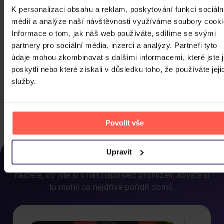
K personalizaci obsahu a reklam, poskytování funkcí sociáln
médií a analýze naší návštěvnosti využíváme soubory cooki
Informace o tom, jak náš web používáte, sdílíme se svými
partnery pro sociální média, inzerci a analýzy. Partneři tyto
údaje mohou zkombinovat s dalšími informacemi, které jste 
Anděl Páně 2
poskytli nebo které získali v důsledku toho, že používáte jeji
DVD
služby.
89 Kč
Skladem
DO KOŠÍKU
Povolit vše
NAPOSLEDY ZOBRAZENÉ
Upravit
Rozhodli jste se nakonec pro něco jiného? Tady
najdete, co jste si u nás naposled prohlíželi, abyste si
to mohli co nejdříve pořídit domů.