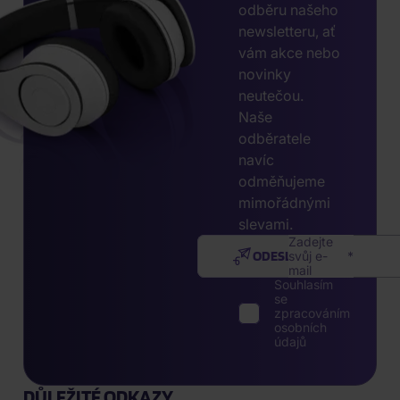
odběru našeho
newsletteru, ať
vám akce nebo
novinky
neutečou.
Naše
odběratele
navíc
odměňujeme
mimořádnými
slevami.
Zadejte
ODESLAT
svůj e-
mail
Souhlasím
se
zpracováním
osobních
údajů
DŮLEŽITÉ ODKAZY