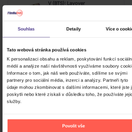
V (BTS): Layover
CD
Souhlas
Detaily
Více o cooki
659 Kč
Nedostupné
Hegerová Hana - Zlatá kolekce
Tato webová stránka používá cookies
1957-2010 box
K personalizaci obsahu a reklam, poskytování funkcí sociáln
médií a analýze naší návštěvnosti využíváme soubory cooki
3CD
Informace o tom, jak náš web používáte, sdílíme se svými
349 Kč
Nedostupné
partnery pro sociální média, inzerci a analýzy. Partneři tyto
údaje mohou zkombinovat s dalšími informacemi, které jste 
Soundtrack: Stranger Things:
poskytli nebo které získali v důsledku toho, že používáte jeji
Soundtrack From The Netflix
služby.
Series, Season 4
MC
579 Kč
Skladem
Povolit vše