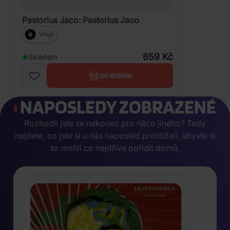
Pastorius Jaco: Pastorius Jaco
Vinyl
659 Kč
Skladem
DO KOŠÍKU
NAPOSLEDY ZOBRAZENÉ
Rozhodli jste se nakonec pro něco jiného? Tady
najdete, co jste si u nás naposled prohlíželi, abyste si
to mohli co nejdříve pořídit domů.