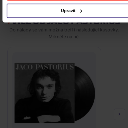
ZOBRAZIT VŠECHNY
Upravit
VÍCE OD JACO PASTORIUS
Do nálady se vám možná trefí i následující kusovky.
Mrkněte na ně.