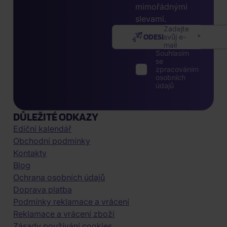
mimořádnými
slevami.
Zadejte
ODESLAT
svůj e-
mail
Souhlasím
se
zpracováním
osobních
údajů
DŮLEŽITÉ ODKAZY
Ediční kalendář
Obchodní podmínky
Kontakty
Blog
Ochrana osobních údajů
Doprava platba
Podmínky reklamace a vrácení
Reklamace a vrácení zboží
Zásady používání cookies