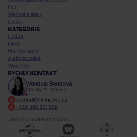
Faq
Věrnostní slevy
O nás
KATEGORIE
Hudba
Filmy
Pro sběratele
Audiotechnika
Vouchery
RYCHLÝ KONTAKT
Vendula Bendová
(Po-Pa, 7 - 15 hod.)
obchod@filmnadvd.cz
+420 380 831 900
Jsme dodavatelem značek: